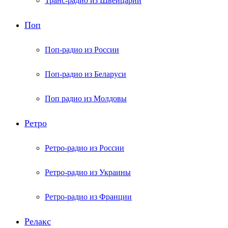
Транс-радио из Швейцарии
Поп
Поп-радио из России
Поп-радио из Беларуси
Поп радио из Молдовы
Ретро
Ретро-радио из России
Ретро-радио из Украины
Ретро-радио из Франции
Релакс