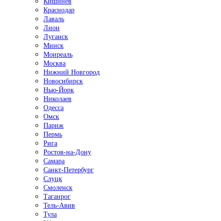
Кишинёв
Краснодар
Лаваль
Лион
Луганск
Минск
Монреаль
Москва
Нижний Новгород
Новосибирск
Нью-Йорк
Николаев
Одесса
Омск
Париж
Пермь
Рига
Ростов-на-Дону
Самара
Санкт-Петербург
Слуцк
Смоленск
Таганрог
Тель-Авив
Тула