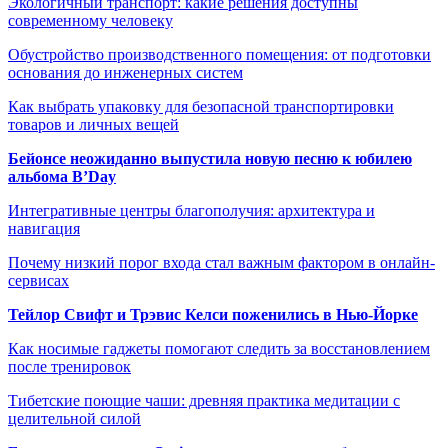
Экологичный транспорт: какие решения доступны
современному человеку
Обустройство производственного помещения: от подготовки
основания до инженерных систем
Как выбрать упаковку для безопасной транспортировки
товаров и личных вещей
Бейонсе неожиданно выпустила новую песню к юбилею
альбома B’Day
Интегративные центры благополучия: архитектура и
навигация
Почему низкий порог входа стал важным фактором в онлайн-
сервисах
Тейлор Свифт и Трэвис Келси поженились в Нью-Йорке
Как носимые гаджеты помогают следить за восстановлением
после тренировок
Тибетские поющие чаши: древняя практика медитации с
целительной силой