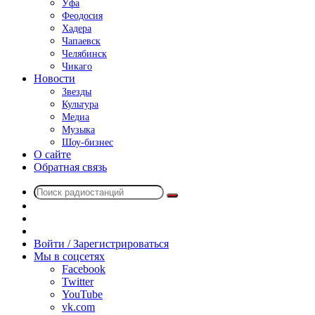
Уфа
Феодосия
Хадера
Чапаевск
Челябинск
Чикаго
Новости
Звезды
Культура
Медиа
Музыка
Шоу-бизнес
О сайте
Обратная связь
Поиск
Switch
радиостанций
skin
Sidebar
Случайное
радио
Войти / Зарегистрироваться
Мы в соцсетях
Facebook
Twitter
YouTube
vk.com