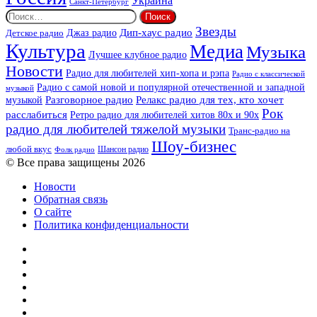
Украина
Санкт-Петербург
Найти:
Звезды
Дип-хаус радио
Джаз радио
Детское радио
Культура
Медиа
Музыка
Лучшее клубное радио
Новости
Радио для любителей хип-хопа и рэпа
Радио с классической
Радио с самой новой и популярной отечественной и западной
музыкой
музыкой
Разговорное радио
Релакс радио для тех, кто хочет
Рок
расслабиться
Ретро радио для любителей хитов 80х и 90х
радио для любителей тяжелой музыки
Транс-радио на
Шоу-бизнес
любой вкус
Шансон радио
Фолк радио
© Все права защищены 2026
Новости
Обратная связь
О сайте
Политика конфиденциальности
Facebook
Twitter
YouTube
vk.com
Одноклассники
Telegram