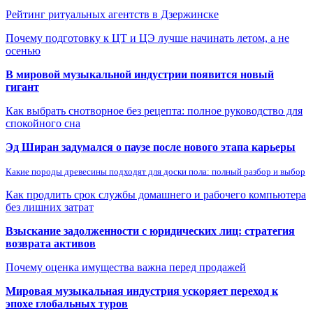
Рейтинг ритуальных агентств в Дзержинске
Почему подготовку к ЦТ и ЦЭ лучше начинать летом, а не
осенью
В мировой музыкальной индустрии появится новый
гигант
Как выбрать снотворное без рецепта: полное руководство для
спокойного сна
Эд Ширан задумался о паузе после нового этапа карьеры
Какие породы древесины подходят для доски пола: полный разбор и выбор
Как продлить срок службы домашнего и рабочего компьютера
без лишних затрат
Взыскание задолженности с юридических лиц: стратегия
возврата активов
Почему оценка имущества важна перед продажей
Мировая музыкальная индустрия ускоряет переход к
эпохе глобальных туров