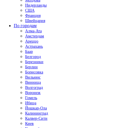
Молдова
Нидерланды
США
Франция
Швейцария
По городам
Алма-Ата
Амстердам
Ареццо
Астрахань
Баар
Белгород
Березники
Берлин
Борисовка
Вильнюс
Винница
Волгоград
Воронеж
Гомель
Ибица
Йошкар-Ола
Калининград
Калвер-Сити
Киев