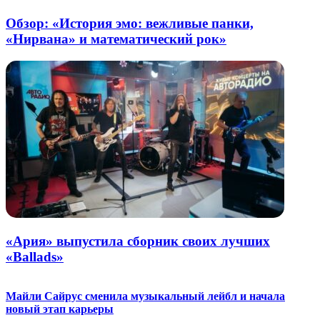
Обзор: «История эмо: вежливые панки,
«Нирвана» и математический рок»
«Ария» выпустила сборник своих лучших
«Ballads»
Майли Сайрус сменила музыкальный лейбл и начала
новый этап карьеры