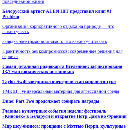
повседневной жизни
Белорусский артист ALEN HIT представил клип #1
Problem
Организация корпоративного отдыха на природе — что
важно учесть
Зарядка электромобиля зимой: что важно учитывать
Практичность без компромиссов: современные решения для
сервиса
Самая детальная радиокарта Вселенной: зафиксировано
13,7 млн космических источников
Taylor Swift завершила очередной этап мирового тура
ТМКЩ – универсальный материал для агрессивной среды
Dune: Part Two продолжает собирать награды
Главные культурные события недели: фестиваль
«Киновек» в Беларуси и открытие Нотр-Дама во Франции
Мир шоу-бизнеса: прощание с Мэттью Перри, культурные