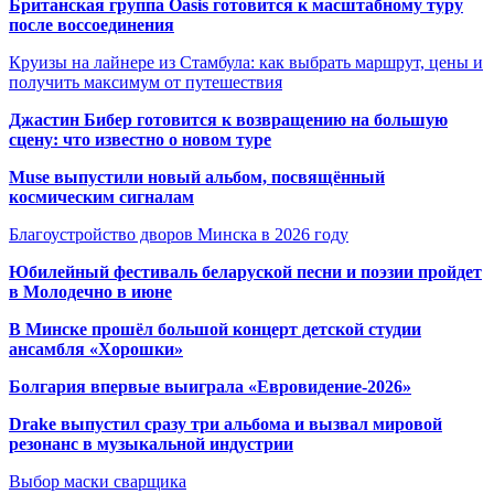
Британская группа Oasis готовится к масштабному туру
после воссоединения
Круизы на лайнере из Стамбула: как выбрать маршрут, цены и
получить максимум от путешествия
Джастин Бибер готовится к возвращению на большую
сцену: что известно о новом туре
Muse выпустили новый альбом, посвящённый
космическим сигналам
Благоустройство дворов Минска в 2026 году
Юбилейный фестиваль беларуской песни и поэзии пройдет
в Молодечно в июне
В Минске прошёл большой концерт детской студии
ансамбля «Хорошки»
Болгария впервые выиграла «Евровидение-2026»
Drake выпустил сразу три альбома и вызвал мировой
резонанс в музыкальной индустрии
Выбор маски сварщика