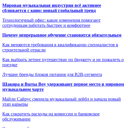
Мировая музыкальная индустрия всё активнее
сближается с кино: новый глобальный тренд
Технологичный офис: какие изменения помогают
сотрудникам работать быстрее и комфортнее
Почему непрерывное обучение становится обязательным
Как меняются требования к квалификации специалистов в
строительной отрасли
Как выбрать летнее путешествие по бюджету и не пожалеть о
поездке
Лучшие бренды блоков питания для B2B-сегмента
Шакира и Burna Boy удерживают первое место в мировом
музыкальном чарте
Майли Сайрус сменила музыкальный лейбл и начала новый
этап карьеры
Как сократить расходы на комиссии и банковское
обслуживание