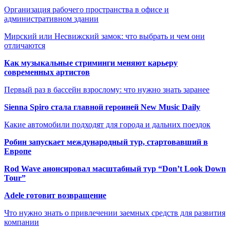
Организация рабочего пространства в офисе и
административном здании
Мирский или Несвижский замок: что выбрать и чем они
отличаются
Как музыкальные стриминги меняют карьеру
современных артистов
Первый раз в бассейн взрослому: что нужно знать заранее
Sienna Spiro стала главной героиней New Music Daily
Какие автомобили подходят для города и дальних поездок
Робин запускает международный тур, стартовавший в
Европе
Rod Wave анонсировал масштабный тур “Don’t Look Down
Tour”
Adele готовит возвращение
Что нужно знать о привлечении заемных средств для развития
компании