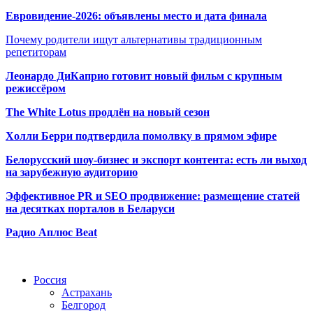
Евровидение-2026: объявлены место и дата финала
Почему родители ищут альтернативы традиционным
репетиторам
Леонардо ДиКаприо готовит новый фильм с крупным
режиссёром
The White Lotus продлён на новый сезон
Холли Берри подтвердила помолвк
у в прямом эфире
Белорусский шоу-бизнес и экспорт контента: есть ли выход
на зарубежную аудиторию
Эффективное PR и SEO продвижение:
размещение статей
на десятках порталов в Беларуси
Радио Аплюс Beat
Радио по странам
Россия
Астрахань
Белгород