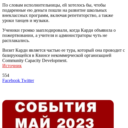
По словам исполнительницы, ей хотелось бы, чтобы
подаренные ею деньги пошли на развитие школьных
внеклассных программ, включая репетиторство, а также
уроки танцев и музыки.
Ученики громко зааплодировали, когда Карди объявила о
пожертвовании, а учителя и администраторы чуть не
расплакались.
Визит Карди является частью ее тура, который она проводит с
базирующейся в Квинсе некоммерческой организацией
Community Capacity Development.
Источник
554
LinkedIn
Tumblr
Reddit
Вконтакте
Одноклассники
Skype
Messenger
Messenger
WhatsApp
Telegram
Viber
Line
Поделиться
Печатать
Facebook
Twitter
через
электронную
Похожие радио
почту