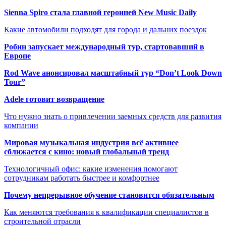
Sienna Spiro стала главной героиней New Music Daily
Какие автомобили подходят для города и дальних поездок
Робин запускает международный тур, стартовавший в
Европе
Rod Wave анонсировал масштабный тур “Don’t Look Down
Tour”
Adele готовит возвращение
Что нужно знать о привлечении заемных средств для развития
компании
Мировая музыкальная индустрия всё активнее
сближается с кино: новый глобальный тренд
Технологичный офис: какие изменения помогают
сотрудникам работать быстрее и комфортнее
Почему непрерывное обучение становится обязательным
Как меняются требования к квалификации специалистов в
строительной отрасли