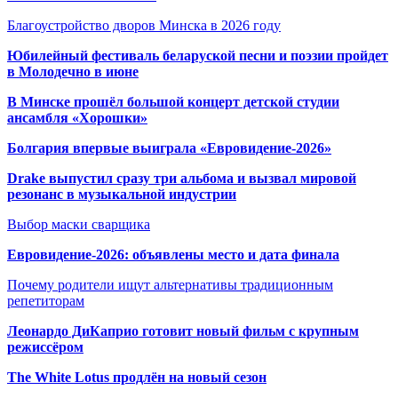
Благоустройство дворов Минска в 2026 году
Юбилейный фестиваль беларуской песни и поэзии пройдет
в Молодечно в июне
В Минске прошёл большой концерт детской студии
ансамбля «Хорошки»
Болгария впервые выиграла «Евровидение-2026»
Drake выпустил сразу три альбома и вызвал мировой
резонанс в музыкальной индустрии
Выбор маски сварщика
Евровидение-2026: объявлены место и дата финала
Почему родители ищут альтернативы традиционным
репетиторам
Леонардо ДиКаприо готовит новый фильм с крупным
режиссёром
The White Lotus продлён на новый сезон