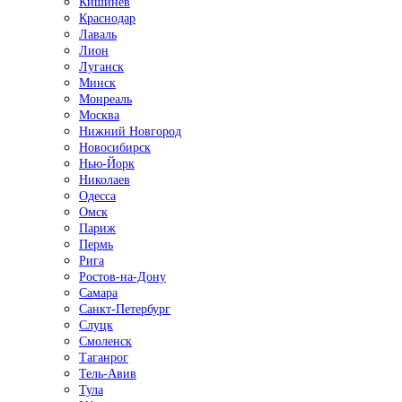
Кишинёв
Краснодар
Лаваль
Лион
Луганск
Минск
Монреаль
Москва
Нижний Новгород
Новосибирск
Нью-Йорк
Николаев
Одесса
Омск
Париж
Пермь
Рига
Ростов-на-Дону
Самара
Санкт-Петербург
Слуцк
Смоленск
Таганрог
Тель-Авив
Тула