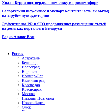
Холли Берри подтвердила помолвк
у в прямом эфире
Белорусский шоу-бизнес и экспорт контента: есть ли выход
на зарубежную аудиторию
Эффективное PR и SEO продвижение:
размещение статей
на десятках порталов в Беларуси
Радио Аплюс Beat
Радио по странам
Россия
Астрахань
Белгород
Волгоград
Воронеж
Йошкар-Ола
Калининград
Краснодар
Красноярск
Москва
Нижний Новгород
Новосибирск
Омск