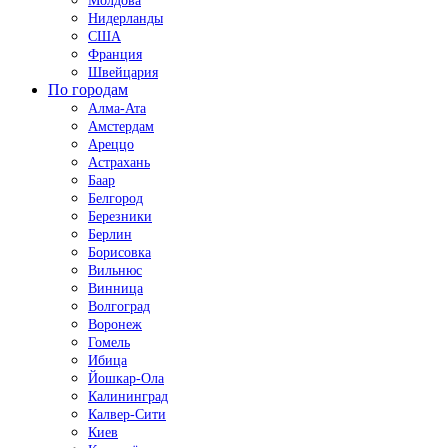
Молдова
Нидерланды
США
Франция
Швейцария
По городам
Алма-Ата
Амстердам
Ареццо
Астрахань
Баар
Белгород
Березники
Берлин
Борисовка
Вильнюс
Винница
Волгоград
Воронеж
Гомель
Ибица
Йошкар-Ола
Калининград
Калвер-Сити
Киев