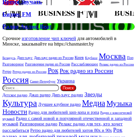
Время
Время Звучать
Спірс
Звучать
Бизнес
Бизнес FM
FM
Радио
Радио Аплюс Beat
Аплюс
Beat
Срочное
изготовление чип ключей
для автомобилей в
Минске, заказывайте на https://chasmaster.by
Москва
Киев
Дип-хаус
Дип-хаус радио из России
Клубное
Поп
Беларусь
Разговорное
Расслабляющее
Разговорное радио из России
Релакс радио из России
Рок
Рок радио из России
Ретро
Ретро-радио из России
Россия
Украина
Санкт-Петербург
Найти:
Звезды
Дип-хаус радио
Джаз радио
Детское радио
Культура
Медиа
Музыка
Лучшее клубное радио
Новости
Радио для любителей хип-хопа и рэпа
Радио с классической
Радио с самой новой и популярной отечественной и западной
музыкой
музыкой
Разговорное радио
Релакс радио для тех, кто хочет
Рок
расслабиться
Ретро радио для любителей хитов 80х и 90х
радио для любителей тяжелой музыки