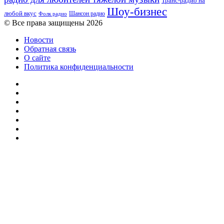
Транс-радио на
Шоу-бизнес
любой вкус
Шансон радио
Фолк радио
© Все права защищены 2026
Новости
Обратная связь
О сайте
Политика конфиденциальности
Facebook
Twitter
YouTube
vk.com
Одноклассники
Telegram
RSS
Кнопка
«Наверх»