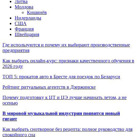
Литва
Молдова
Кишинёв
Нидерланды
США
Франция
Швейцария
Где используются и почему их выбирают производственные
предприятия
Как выбрать онлайн-курс: признаки качественного обучения в
2026 году
ТОП 5: прокатов авто в Бресте для поездок по Беларуси
Рейтинг ритуальных агентств в Дзержинске
Почему подготовку к ЦТ и ЦЭ лучше начинать летом, а не
осенью
В мировой музыкальной индустрии появится новый
гигант
Как выбрать снотворное без рецепта: полное руководство для
спокойного сна