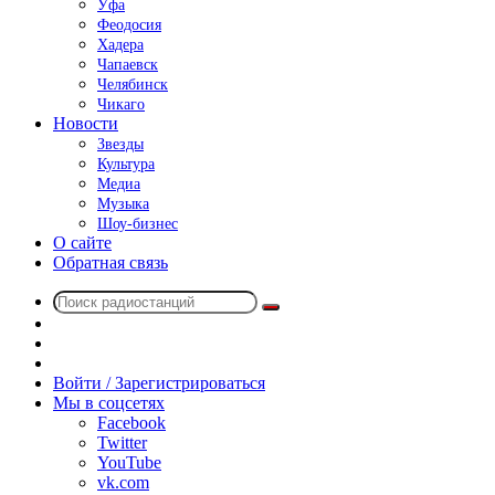
Уфа
Феодосия
Хадера
Чапаевск
Челябинск
Чикаго
Новости
Звезды
Культура
Медиа
Музыка
Шоу-бизнес
О сайте
Обратная связь
Поиск
Switch
радиостанций
skin
Sidebar
Случайное
радио
Войти / Зарегистрироваться
Мы в соцсетях
Facebook
Twitter
YouTube
vk.com