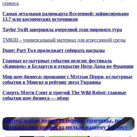
сервиса
Самая детальная радиокарта Вселенной: зафиксировано
13,7 млн космических источников
Taylor Swift завершила очередной этап мирового тура
ТМКЩ – универсальный материал для агрессивной среды
Dune: Part Two продолжает собирать награды
Главные культурные события недели: фестиваль
«Киновек» в Беларуси и открытие Нотр-Дама во Франции
Мир шоу-бизнеса: прощание с Мэттью Перри, культурные
события в Минске и рейтинг звезд Украины
Смерть Мэгги Смит и триумф The Wild Robot: главные
события шоу-бизнеса — обзор
Популярные радиостанции
Виртуальный
Виртуальный номер телефона: причины, по
номер
которым они приносят пользу вашему бизнесу
телефона:
причины,