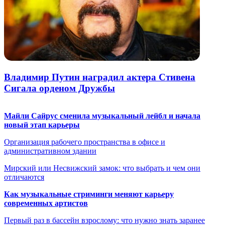
Владимир Путин наградил актера Стивена
Сигала орденом Дружбы
Майли Сайрус сменила музыкальный лейбл и начала
новый этап карьеры
Организация рабочего пространства в офисе и
административном здании
Мирский или Несвижский замок: что выбрать и чем они
отличаются
Как музыкальные стриминги меняют карьеру
современных артистов
Первый раз в бассейн взрослому: что нужно знать заранее