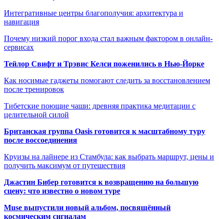
Интегративные центры благополучия: архитектура и
навигация
Почему низкий порог входа стал важным фактором в онлайн-
сервисах
Тейлор Свифт и Трэвис Келси поженились в Нью-Йорке
Как носимые гаджеты помогают следить за восстановлением
после тренировок
Тибетские поющие чаши: древняя практика медитации с
целительной силой
Британская группа Oasis готовится к масштабному туру
после воссоединения
Круизы на лайнере из Стамбула: как выбрать маршрут, цены и
получить максимум от путешествия
Джастин Бибер готовится к возвращению на большую
сцену: что известно о новом туре
Muse выпустили новый альбом, посвящённый
космическим сигналам