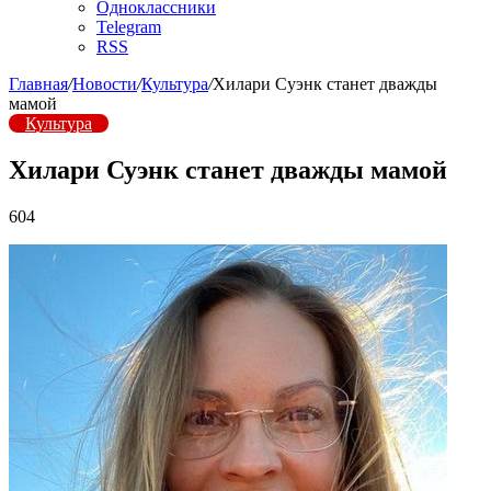
Одноклассники
Telegram
RSS
Главная
/
Новости
/
Культура
/
Хилари Суэнк станет дважды
мамой
Культура
Хилари Суэнк станет дважды мамой
604