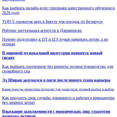
Как выбрать онлайн-курс: признаки качественного обучения в
2026 году
ТОП 5: прокатов авто в Бресте для поездок по Беларуси
Рейтинг ритуальных агентств в Дзержинске
Почему подготовку к ЦТ и ЦЭ лучше начинать летом, а не
осенью
В мировой музыкальной индустрии появится новый
гигант
Как выбрать снотворное без рецепта: полное руководство для
спокойного сна
Эд Ширан задумался о паузе после нового этапа карьеры
Какие породы древесины подходят для доски пола: полный разбор и выбор
Как продлить срок службы домашнего и рабочего компьютера
без лишних затрат
Взыскание задолженности с юридических лиц: стратегия
возврата активов