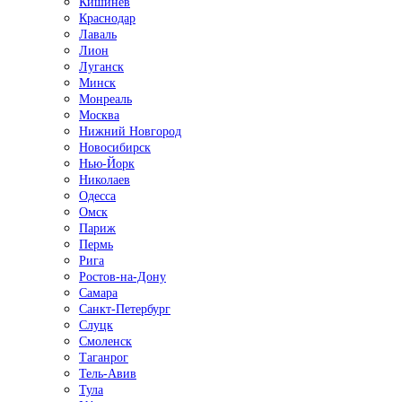
Кишинёв
Краснодар
Лаваль
Лион
Луганск
Минск
Монреаль
Москва
Нижний Новгород
Новосибирск
Нью-Йорк
Николаев
Одесса
Омск
Париж
Пермь
Рига
Ростов-на-Дону
Самара
Санкт-Петербург
Слуцк
Смоленск
Таганрог
Тель-Авив
Тула