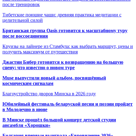
после тренировок
Тибетские поющие чаши: древняя практика медитации с
целительной силой
Британская группа Oasis готовится к масштабному туру
после воссоединения
Круизы на лайнере из Стамбула: как выбрать маршрут, цены и
получить максимум от путешествия
Джастин Бибер готовится к возвращению на большую
сцену: что известно о новом туре
Muse выпустили новый альбом, посвящённый
космическим сигналам
Благоустройство дворов Минска в 2026 году
Юбилейный фестиваль беларуской песни и поэзии пройдет
в Молодечно в июне
В Минске прошёл большой концерт детской студии
ансамбля «Хорошки»
Болгария впервые выиграла «Евровидение-2026»