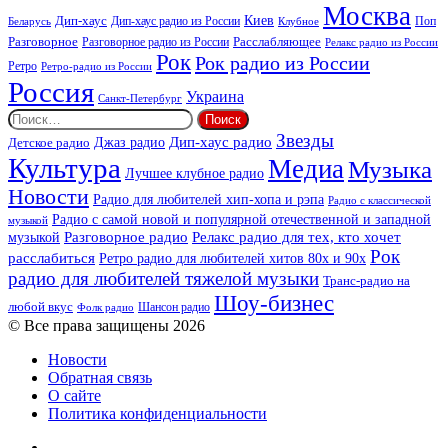
Москва
Киев
Дип-хаус
Дип-хаус радио из России
Клубное
Поп
Беларусь
Разговорное
Расслабляющее
Разговорное радио из России
Релакс радио из России
Рок
Рок радио из России
Ретро
Ретро-радио из России
Россия
Украина
Санкт-Петербург
Найти:
Звезды
Дип-хаус радио
Джаз радио
Детское радио
Культура
Медиа
Музыка
Лучшее клубное радио
Новости
Радио для любителей хип-хопа и рэпа
Радио с классической
Радио с самой новой и популярной отечественной и западной
музыкой
музыкой
Разговорное радио
Релакс радио для тех, кто хочет
Рок
расслабиться
Ретро радио для любителей хитов 80х и 90х
радио для любителей тяжелой музыки
Транс-радио на
Шоу-бизнес
любой вкус
Шансон радио
Фолк радио
© Все права защищены 2026
Новости
Обратная связь
О сайте
Политика конфиденциальности
Facebook