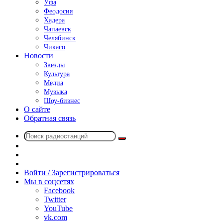
Уфа
Феодосия
Хадера
Чапаевск
Челябинск
Чикаго
Новости
Звезды
Культура
Медиа
Музыка
Шоу-бизнес
О сайте
Обратная связь
Поиск
Switch
радиостанций
skin
Sidebar
Случайное
радио
Войти / Зарегистрироваться
Мы в соцсетях
Facebook
Twitter
YouTube
vk.com