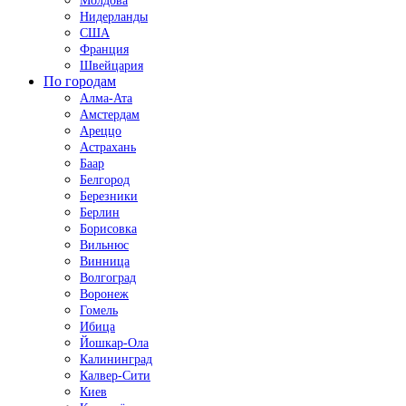
Молдова
Нидерланды
США
Франция
Швейцария
По городам
Алма-Ата
Амстердам
Ареццо
Астрахань
Баар
Белгород
Березники
Берлин
Борисовка
Вильнюс
Винница
Волгоград
Воронеж
Гомель
Ибица
Йошкар-Ола
Калининград
Калвер-Сити
Киев