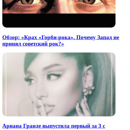
Обзор: «Крах «Горби-рока». Почему Запад не
принял советский рок?»
Ариана Гранде выпустила первый за 3 с