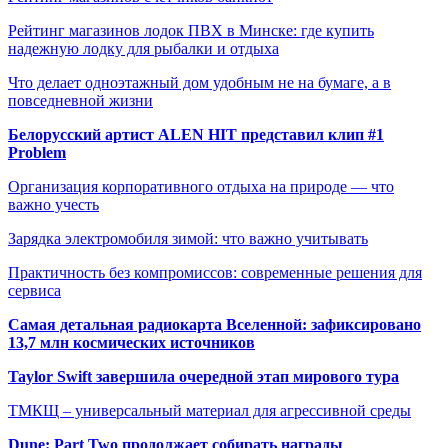
Рейтинг магазинов лодок ПВХ в Минске: где купить
надежную лодку для рыбалки и отдыха
Что делает одноэтажный дом удобным не на бумаге, а в
повседневной жизни
Белорусский артист ALEN HIT представил клип #1
Problem
Организация корпоративного отдыха на природе — что
важно учесть
Зарядка электромобиля зимой: что важно учитывать
Практичность без компромиссов: современные решения для
сервиса
Самая детальная радиокарта Вселенной: зафиксировано
13,7 млн космических источников
Taylor Swift завершила очередной этап мирового тура
ТМКЩ – универсальный материал для агрессивной среды
Dune: Part Two продолжает собирать награды