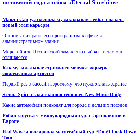
половиной года альбом «Eternal Sunshine»
Майли Сайрус сменила музыкальный лейбл и начала
новый этап карьеры
Организация рабочего пространства в офисе и
административном здании
Мирский или Несвижский замок: что выбрать и чем они
отличаются
Как музыкальные стриминги меняют карьеру
современных артистов
Первый раз в бассейн взрослому: что нужно знать заранее
Sienna Spiro стала главной героиней New Music Daily
Какие автомобили подходят для города и дальних поездок
Робин запускает международный тур, стартовавший в
Европе
Rod Wave анонсировал масштабный тур “Don’t Look Down
Tour”