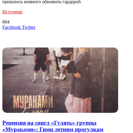
пришлось немного обновить гардероб.
Источник
604
LinkedIn
Tumblr
Reddit
Вконтакте
Одноклассники
Skype
Messenger
Messenger
WhatsApp
Telegram
Viber
Line
Поделиться
Печатать
Facebook
Twitter
через
электронную
Похожие радио
почту
Рецензия на сингл «Гулять» группы
«Мураками»: Гимн летним прогулкам