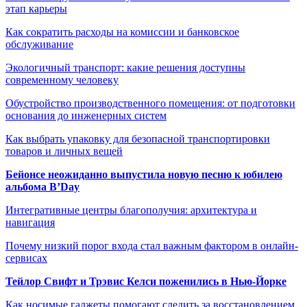
этап карьеры
Как сократить расходы на комиссии и банковское
обслуживание
Экологичный транспорт: какие решения доступны
современному человеку
Обустройство производственного помещения: от подготовки
основания до инженерных систем
Как выбрать упаковку для безопасной транспортировки
товаров и личных вещей
Бейонсе неожиданно выпустила новую песню к юбилею
альбома B’Day
Интегративные центры благополучия: архитектура и
навигация
Почему низкий порог входа стал важным фактором в онлайн-
сервисах
Тейлор Свифт и Трэвис Келси поженились в Нью-Йорке
Как носимые гаджеты помогают следить за восстановлением