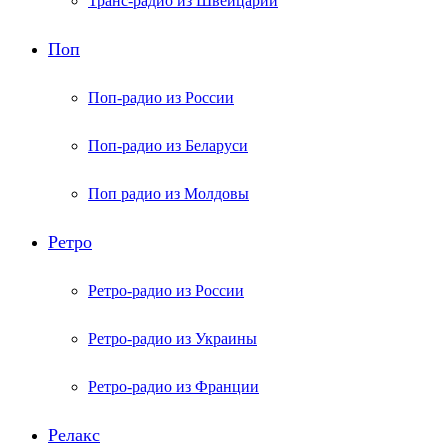
Транс-радио из Швейцарии
Поп
Поп-радио из России
Поп-радио из Беларуси
Поп радио из Молдовы
Ретро
Ретро-радио из России
Ретро-радио из Украины
Ретро-радио из Франции
Релакс