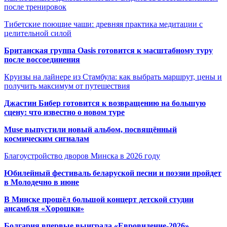
после тренировок
Тибетские поющие чаши: древняя практика медитации с
целительной силой
Британская группа Oasis готовится к масштабному туру
после воссоединения
Круизы на лайнере из Стамбула: как выбрать маршрут, цены и
получить максимум от путешествия
Джастин Бибер готовится к возвращению на большую
сцену: что известно о новом туре
Muse выпустили новый альбом, посвящённый
космическим сигналам
Благоустройство дворов Минска в 2026 году
Юбилейный фестиваль беларуской песни и поэзии пройдет
в Молодечно в июне
В Минске прошёл большой концерт детской студии
ансамбля «Хорошки»
Болгария впервые выиграла «Евровидение-2026»