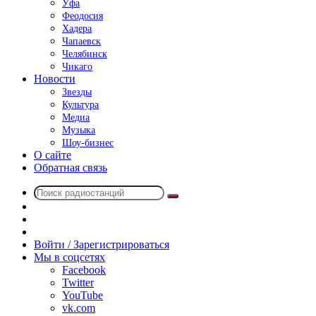
Уфа
Феодосия
Хадера
Чапаевск
Челябинск
Чикаго
Новости
Звезды
Культура
Медиа
Музыка
Шоу-бизнес
О сайте
Обратная связь
Поиск
Switch
радиостанций
skin
Sidebar
Случайное
радио
Войти / Зарегистрироваться
Мы в соцсетях
Facebook
Twitter
YouTube
vk.com