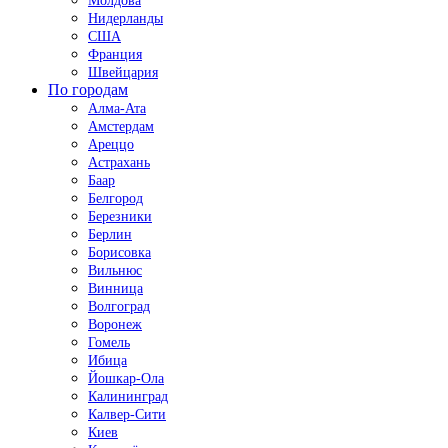
Молдова
Нидерланды
США
Франция
Швейцария
По городам
Алма-Ата
Амстердам
Ареццо
Астрахань
Баар
Белгород
Березники
Берлин
Борисовка
Вильнюс
Винница
Волгоград
Воронеж
Гомель
Ибица
Йошкар-Ола
Калининград
Калвер-Сити
Киев