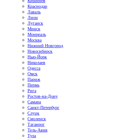
Кишинёв
Краснодар
Лаваль
Лион
Луганск
Минск
Монреаль
Москва
Нижний Новгород
Новосибирск
Нью-Йорк
Николаев
Одесса
Омск
Париж
Пермь
Рига
Ростов-на-Дону
Самара
Санкт-Петербург
Слуцк
Смоленск
Таганрог
Тель-Авив
Тула