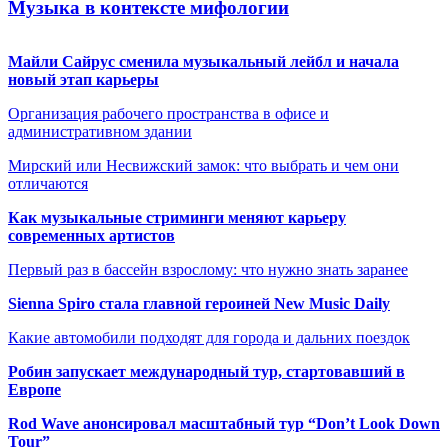
Музыка в контексте мифологии
Майли Сайрус сменила музыкальный лейбл и начала
новый этап карьеры
Организация рабочего пространства в офисе и
административном здании
Мирский или Несвижский замок: что выбрать и чем они
отличаются
Как музыкальные стриминги меняют карьеру
современных артистов
Первый раз в бассейн взрослому: что нужно знать заранее
Sienna Spiro стала главной героиней New Music Daily
Какие автомобили подходят для города и дальних поездок
Робин запускает международный тур, стартовавший в
Европе
Rod Wave анонсировал масштабный тур “Don’t Look Down
Tour”