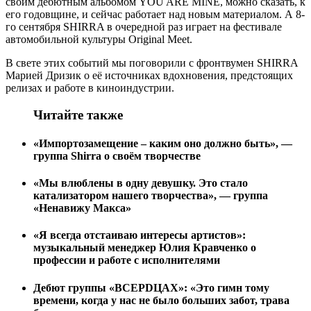
своим дебютным альбомом YOU ARE MINE, можно сказать, к
его годовщине, и сейчас работает над новым материалом. А 8-
го сентября SHIRRA в очередной раз играет на фестивале
автомобильной культуры Original Meet.
В свете этих событий мы поговорили с фронтвумен SHIRRA
Марией Дризик о её источниках вдохновения, предстоящих
релизах и работе в киноиндустрии.
Читайте также
«Импортозамещение – каким оно должно быть», —
группа Shirra о своём творчестве
«Мы влюблены в одну девушку. Это стало
катализатором нашего творчества», — группа
«Ненавижу Макса»
«Я всегда отстаиваю интересы артистов»:
музыкальный менеджер Юлия Кравченко о
профессии и работе с исполнителями
Дебют группы «ВСЕРDЦАХ»: «Это гимн тому
времени, когда у нас не было больших забот, трава