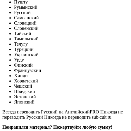
Пушту
Румынский
Русский
Самоанский
Словацкий
Словенский
Тайский
Тамильский
Телугу
Турецкий
Украинский
Урду
Финский
Французский
Хинди
Хорватский
Чешский
Шведский
Эстонский
Японский
Всегда переводить Русский на АнглийскийPRO
Никогда не
переводить Русский
Никогда не переводить sub-cult.ru
Понравился материал? Пожертвуйте любую сумму!