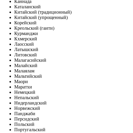
Каннада
Каталанский
Китайский (традиционный)
Китайский (упрощенный)
Корейский
Креольский (гаити)
Курманджи
Кхмерский
Лаосский
Латышский
Литовский
Малагасийский
Малайский
Малаялам
Мальтийский
Маори
Маратхи
Немецкий
Непальский
Нидерландский
Норвежский
Панджаби
Персидский
Польский
Португальский