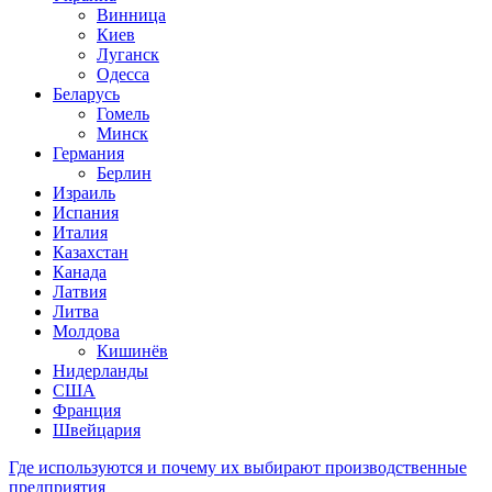
Винница
Киев
Луганск
Одесса
Беларусь
Гомель
Минск
Германия
Берлин
Израиль
Испания
Италия
Казахстан
Канада
Латвия
Литва
Молдова
Кишинёв
Нидерланды
США
Франция
Швейцария
Где используются и почему их выбирают производственные
предприятия