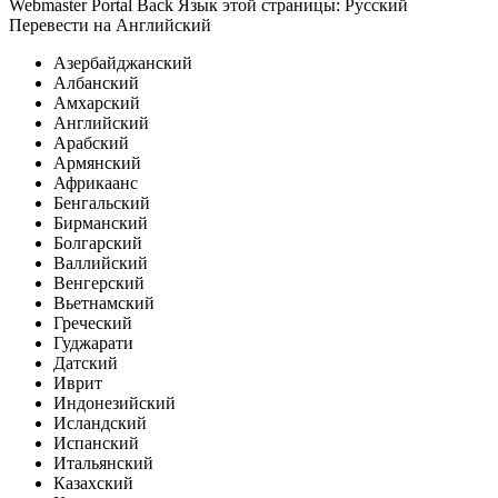
Webmaster Portal Back Язык этой страницы: Русский
Перевести на Английский
Азербайджанский
Албанский
Амхарский
Английский
Арабский
Армянский
Африкаанс
Бенгальский
Бирманский
Болгарский
Валлийский
Венгерский
Вьетнамский
Греческий
Гуджарати
Датский
Иврит
Индонезийский
Исландский
Испанский
Итальянский
Казахский