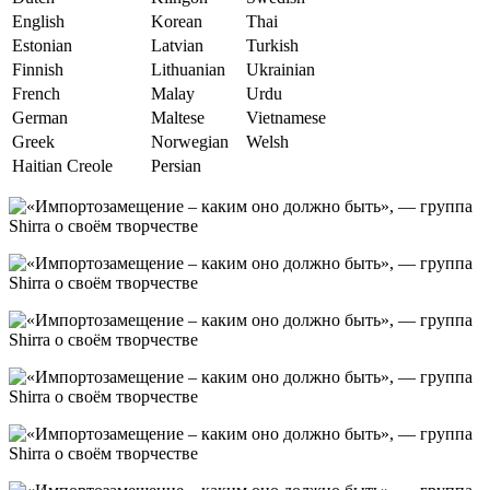
English
Korean
Thai
Estonian
Latvian
Turkish
Finnish
Lithuanian
Ukrainian
French
Malay
Urdu
German
Maltese
Vietnamese
Greek
Norwegian
Welsh
Haitian Creole
Persian