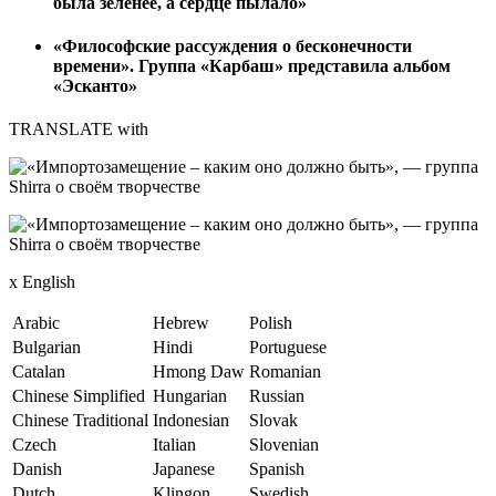
была зеленее, а сердце пылало»
«Философские рассуждения о бесконечности
времени». Группа «Карбаш» представила альбом
«Эсканто»
TRANSLATE with
x English
Arabic
Hebrew
Polish
Bulgarian
Hindi
Portuguese
Catalan
Hmong Daw
Romanian
Chinese Simplified
Hungarian
Russian
Chinese Traditional
Indonesian
Slovak
Czech
Italian
Slovenian
Danish
Japanese
Spanish
Dutch
Klingon
Swedish