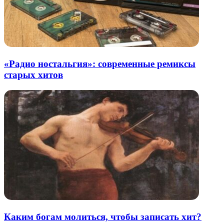
«Радио ностальгия»: современные ремиксы
старых хитов
Каким богам молиться, чтобы записать хит?