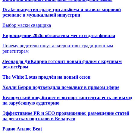
Drake выпустил сразу три альбома и вызвал мировой
резонанс в музыкальной индустрии
Выбор маски сварщика
Евровидение-2026: объявлены место и дата финала
Почему родители ищут альтернативы традиционным
репетиторам
Леонардо ДиКаприо готовит новый фильм с крупным
режиссёром
The White Lotus продлён на новый сезон
Холли Берри подтвердила помолвк
у в прямом эфире
Белорусский шоу-бизнес и экспорт контента: есть ли выход
на зарубежную аудиторию
Эффективное PR и SEO продвижение:
размещение статей
на десятках порталов в Беларуси
Радио Аплюс Beat