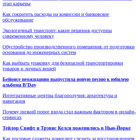
этап карьеры
Как сократить расходы на комиссии и банковское
обслуживание
Экологичный транспорт: какие решения доступны
современному человеку
Обустройство производственного помещения: от подготовки
основания до инженерных систем
Как выбрать упаковку для безопасной транспортировки
товаров и личных вещей
Бейонсе неожиданно выпустила новую песню к юбилею
альбома B’Day
Интегративные центры благополучия: архитектура и
навигация
Почему низкий порог входа стал важным фактором в онлайн-
сервисах
Тейлор Свифт и Трэвис Келси поженились в Нью-Йорке
Как носимые гаджеты помогают следить за восстановлением