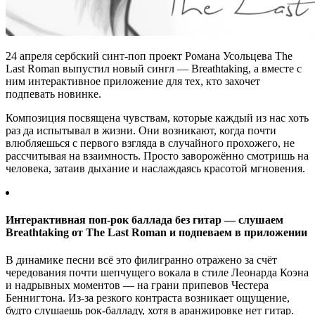
24 апреля сербский синт-поп проект Романа Усольцева The
Last Roman выпустил новый сингл — Breathtaking, а вместе с
ним интерактивное приложение для тех, кто захочет
подпевать новинке.
Композиция посвящена чувствам, которые каждый из нас хоть
раз да испытывал в жизни. Они возникают, когда почти
влюбляешься с первого взгляда в случайного прохожего, не
рассчитывая на взаимность. Просто заворожённо смотришь на
человека, затаив дыхание и наслаждаясь красотой мгновения.
Интерактивная поп-рок баллада без гитар — слушаем
Breathtaking от The Last Roman и подпеваем в приложении
В динамике песни всё это филигранно отражено за счёт
чередования почти шепчущего вокала в стиле Леонарда Коэна
и надрывных моментов — на грани припевов Честера
Беннигтона. Из-за резкого контраста возникает ощущение,
будто слушаешь рок-балладу, хотя в аранжировке нет гитар.