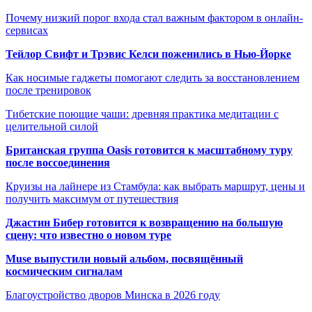
Почему низкий порог входа стал важным фактором в онлайн-
сервисах
Тейлор Свифт и Трэвис Келси поженились в Нью-Йорке
Как носимые гаджеты помогают следить за восстановлением
после тренировок
Тибетские поющие чаши: древняя практика медитации с
целительной силой
Британская группа Oasis готовится к масштабному туру
после воссоединения
Круизы на лайнере из Стамбула: как выбрать маршрут, цены и
получить максимум от путешествия
Джастин Бибер готовится к возвращению на большую
сцену: что известно о новом туре
Muse выпустили новый альбом, посвящённый
космическим сигналам
Благоустройство дворов Минска в 2026 году