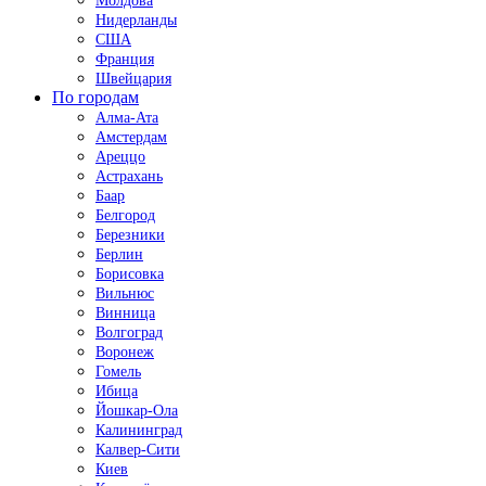
Молдова
Нидерланды
США
Франция
Швейцария
По городам
Алма-Ата
Амстердам
Ареццо
Астрахань
Баар
Белгород
Березники
Берлин
Борисовка
Вильнюс
Винница
Волгоград
Воронеж
Гомель
Ибица
Йошкар-Ола
Калининград
Калвер-Сити
Киев