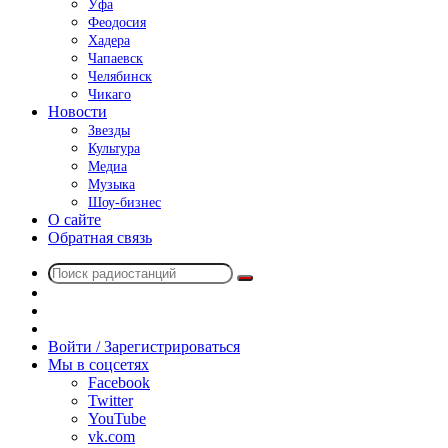
Уфа
Феодосия
Хадера
Чапаевск
Челябинск
Чикаго
Новости
Звезды
Культура
Медиа
Музыка
Шоу-бизнес
О сайте
Обратная связь
Поиск
Switch
радиостанций
skin
Sidebar
Случайное
радио
Войти / Зарегистрироваться
Мы в соцсетях
Facebook
Twitter
YouTube
vk.com