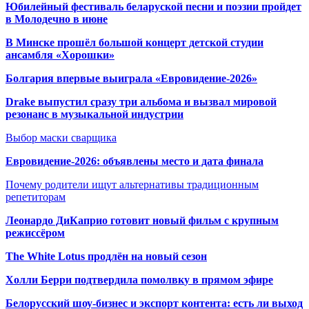
Юбилейный фестиваль беларуской песни и поэзии пройдет
в Молодечно в июне
В Минске прошёл большой концерт детской студии
ансамбля «Хорошки»
Болгария впервые выиграла «Евровидение-2026»
Drake выпустил сразу три альбома и вызвал мировой
резонанс в музыкальной индустрии
Выбор маски сварщика
Евровидение-2026: объявлены место и дата финала
Почему родители ищут альтернативы традиционным
репетиторам
Леонардо ДиКаприо готовит новый фильм с крупным
режиссёром
The White Lotus продлён на новый сезон
Холли Берри подтвердила помолвк
у в прямом эфире
Белорусский шоу-бизнес и экспорт контента: есть ли выход