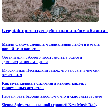
Grigotak презентует дебютный альбом «Клякса»
Майли Сайрус сменила музыкальный лейбл и начала
новый этап карьеры
Организация рабочего пространства в офисе и
административном здании
Мирский или Несвижский замок: что выбрать и чем они
отличаются
Как музыкальные стриминги меняют карьеру
современных артистов
Первый раз в бассейн взрослому: что нужно знать заранее
Sienna Spiro стала главной героиней New Music Daily