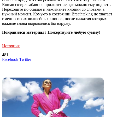
Roman создал забавное приложение, где можно ему подпеть.
Переходите по ссылке и нажимайте кнопки со словами в
нужный момент. Кому-то в состоянии Breathtaking не хватает
именно таких волшебных кнопок, после нажатия которых
важные слова вырывались бы наружу.
Понравился материал? Пожертвуйте любую сумму!
Источник
481
LinkedIn
Tumblr
Reddit
Вконтакте
Одноклассники
Skype
Messenger
Messenger
WhatsApp
Telegram
Viber
Line
Поделиться
Печатать
Facebook
Twitter
через
электронную
Похожие радио
почту