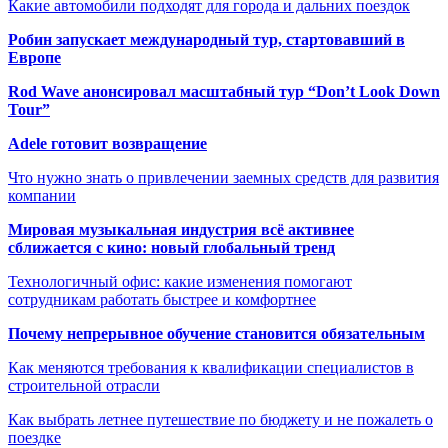
Какие автомобили подходят для города и дальних поездок
Робин запускает международный тур, стартовавший в
Европе
Rod Wave анонсировал масштабный тур “Don’t Look Down
Tour”
Adele готовит возвращение
Что нужно знать о привлечении заемных средств для развития
компании
Мировая музыкальная индустрия всё активнее
сближается с кино: новый глобальный тренд
Технологичный офис: какие изменения помогают
сотрудникам работать быстрее и комфортнее
Почему непрерывное обучение становится обязательным
Как меняются требования к квалификации специалистов в
строительной отрасли
Как выбрать летнее путешествие по бюджету и не пожалеть о
поездке