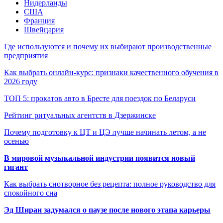
Нидерланды
США
Франция
Швейцария
Где используются и почему их выбирают производственные
предприятия
Как выбрать онлайн-курс: признаки качественного обучения в
2026 году
ТОП 5: прокатов авто в Бресте для поездок по Беларуси
Рейтинг ритуальных агентств в Дзержинске
Почему подготовку к ЦТ и ЦЭ лучше начинать летом, а не
осенью
В мировой музыкальной индустрии появится новый
гигант
Как выбрать снотворное без рецепта: полное руководство для
спокойного сна
Эд Ширан задумался о паузе после нового этапа карьеры