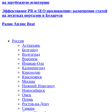
на зарубежную аудиторию
Эффективное PR и SEO продвижение:
размещение статей
на десятках порталов в Беларуси
Радио Аплюс Beat
Радио по странам
Россия
Астрахань
Белгород
Волгоград
Воронеж
Йошкар-Ола
Калининград
Краснодар
Красноярск
Москва
Нижний Новгород
Новосибирск
Омск
Пермь
Ростов-на-Дону
Самара