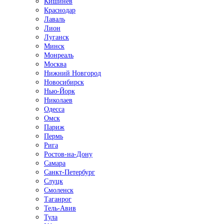
Кишинёв
Краснодар
Лаваль
Лион
Луганск
Минск
Монреаль
Москва
Нижний Новгород
Новосибирск
Нью-Йорк
Николаев
Одесса
Омск
Париж
Пермь
Рига
Ростов-на-Дону
Самара
Санкт-Петербург
Слуцк
Смоленск
Таганрог
Тель-Авив
Тула