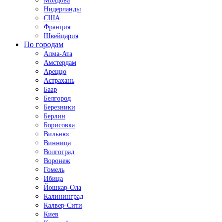
Молдова
Нидерланды
США
Франция
Швейцария
По городам
Алма-Ата
Амстердам
Ареццо
Астрахань
Баар
Белгород
Березники
Берлин
Борисовка
Вильнюс
Винница
Волгоград
Воронеж
Гомель
Ибица
Йошкар-Ола
Калининград
Калвер-Сити
Киев