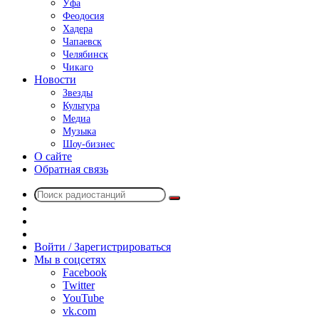
Уфа
Феодосия
Хадера
Чапаевск
Челябинск
Чикаго
Новости
Звезды
Культура
Медиа
Музыка
Шоу-бизнес
О сайте
Обратная связь
Поиск
Switch
радиостанций
skin
Sidebar
Случайное
радио
Войти / Зарегистрироваться
Мы в соцсетях
Facebook
Twitter
YouTube
vk.com