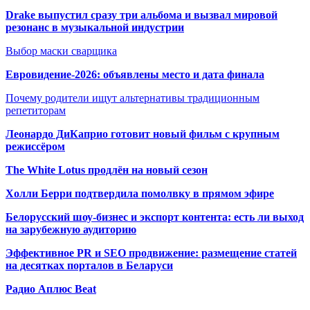
Drake выпустил сразу три альбома и вызвал мировой
резонанс в музыкальной индустрии
Выбор маски сварщика
Евровидение-2026: объявлены место и дата финала
Почему родители ищут альтернативы традиционным
репетиторам
Леонардо ДиКаприо готовит новый фильм с крупным
режиссёром
The White Lotus продлён на новый сезон
Холли Берри подтвердила помолвк
у в прямом эфире
Белорусский шоу-бизнес и экспорт контента: есть ли выход
на зарубежную аудиторию
Эффективное PR и SEO продвижение:
размещение статей
на десятках порталов в Беларуси
Радио Аплюс Beat