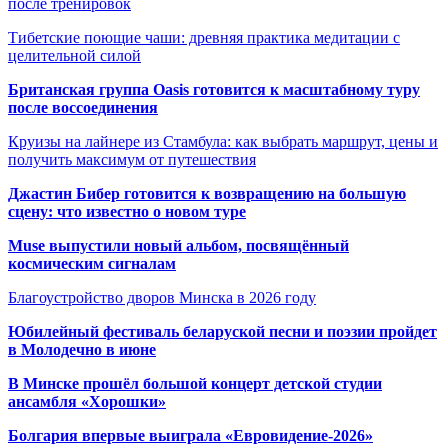
после тренировок
Тибетские поющие чаши: древняя практика медитации с
целительной силой
Британская группа Oasis готовится к масштабному туру
после воссоединения
Круизы на лайнере из Стамбула: как выбрать маршрут, цены и
получить максимум от путешествия
Джастин Бибер готовится к возвращению на большую
сцену: что известно о новом туре
Muse выпустили новый альбом, посвящённый
космическим сигналам
Благоустройство дворов Минска в 2026 году
Юбилейный фестиваль беларуской песни и поэзии пройдет
в Молодечно в июне
В Минске прошёл большой концерт детской студии
ансамбля «Хорошки»
Болгария впервые выиграла «Евровидение-2026»