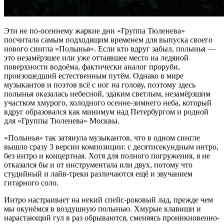
Эти не по-осеннему жаркие дни «Группа Тюленева»
посчитала самым подходящим временем для выпуска своего
нового сингла «Полынья». Если кто вдруг забыл, полынья —
это незамёрзшее или уже оттаявшее место на ледяной
поверхности водоёма, фактически аналог проруби,
произошедший естественным путём. Однако в мире
музыкантов и поэтов всё с ног на голову, поэтому здесь
полынья оказалась небесной, эдаким светлым, незамёрзшим
участком хмурого, холодного осенне-зимнего неба, который
вдруг образовался как минимум над Петербургом и родной
для «Группы Тюленева» Москвы.
«Полынья» так затянула музыкантов, что в одном сингле
вышло сразу 3 версии композиции: с десятисекундным интро,
без интро и концертная. Хотя для полного погружения, я не
отказался бы и от инструментала или двух, потому что
студийный и лайв-треки различаются ещё и звучанием
гитарного соло.
Интро настраивает на некий спейс-роковый лад, прежде чем
мы окунёмся в воздушную полынью. Хмурые клавиши и
нарастающий гул в раз обрываются, сменяясь проникновенно-