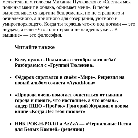
мечтательным голосом Михаила Пучковского: «Светлая моя
полынья манит в облака, обнимает меня». В песне
вырисовывается картина безвременья, но не страшного и
безнадёжного, а приятного для созерцания, уютного и
умиротворяющего. Когда ты теряешь что-то под ногами — это
неудача, а если «Что-то потерял и не найдёшь уже… В
вышине» — это философия.
Читайте также
Кому нужна «Полынья» сентябрьского неба?
Разбираемся с «Группой Тюленева»
Фёдоров спрятался в своём «Мире». Рецензия на
новый альбом солиста «АукцЫона»
«Природа очень помогает очиститься от накипи
города и понять, что настоящее, а что обман», —
лидер ПШО «ПроРок» Григорий Журавин о новом
клипе «Когда Лес тебя позовёт»
НИК РОК-Н-РОЛЛ и АzZzA — «Чернильные Песни
для Белых Камней» (рецензия)