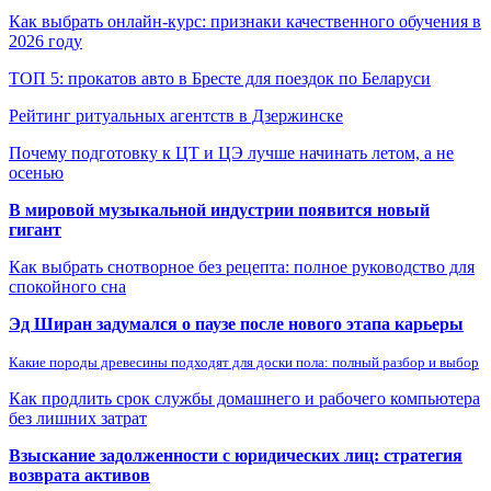
Как выбрать онлайн-курс: признаки качественного обучения в
2026 году
ТОП 5: прокатов авто в Бресте для поездок по Беларуси
Рейтинг ритуальных агентств в Дзержинске
Почему подготовку к ЦТ и ЦЭ лучше начинать летом, а не
осенью
В мировой музыкальной индустрии появится новый
гигант
Как выбрать снотворное без рецепта: полное руководство для
спокойного сна
Эд Ширан задумался о паузе после нового этапа карьеры
Какие породы древесины подходят для доски пола: полный разбор и выбор
Как продлить срок службы домашнего и рабочего компьютера
без лишних затрат
Взыскание задолженности с юридических лиц: стратегия
возврата активов