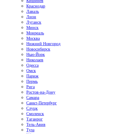
Кишинёв
Краснодар
Лаваль
Лион
Луганск
Минск
Монреаль
Москва
Нижний Новгород
Новосибирск
Нью-Йорк
Николаев
Одесса
Омск
Париж
Пермь
Рига
Ростов-на-Дону
Самара
Санкт-Петербург
Слуцк
Смоленск
Таганрог
Тель-Авив
Тула