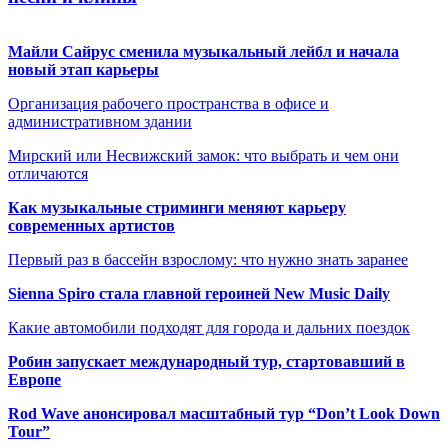
Майли Сайрус сменила музыкальный лейбл и начала
новый этап карьеры
Организация рабочего пространства в офисе и
административном здании
Мирский или Несвижский замок: что выбрать и чем они
отличаются
Как музыкальные стриминги меняют карьеру
современных артистов
Первый раз в бассейн взрослому: что нужно знать заранее
Sienna Spiro стала главной героиней New Music Daily
Какие автомобили подходят для города и дальних поездок
Робин запускает международный тур, стартовавший в
Европе
Rod Wave анонсировал масштабный тур “Don’t Look Down
Tour”