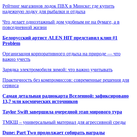
Рейтинг магазинов лодок ПВХ в Минске: где купить
надежную лодку для рыбалки и отдыха
Что делает одноэтажный дом удобным не на бумаге, а в
повседневной жизни
Белорусский артист ALEN HIT представил клип #1
Problem
Организация корпоративного отдыха на природе — что
важно учесть
Зарядка электромобиля зимой: что важно учитывать
Практичность без компромиссов: современные решения для
сервиса
Самая детальная радиокарта Вселенной: зафиксировано
13,7 млн космических источников
Taylor Swift завершила очередной этап мирового тура
ТМКЩ – универсальный материал для агрессивной среды
Dune: Part Two продолжает собирать награды