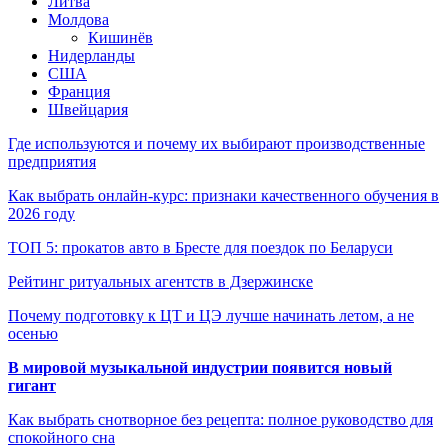
Литва
Молдова
Кишинёв
Нидерланды
США
Франция
Швейцария
Где используются и почему их выбирают производственные
предприятия
Как выбрать онлайн-курс: признаки качественного обучения в
2026 году
ТОП 5: прокатов авто в Бресте для поездок по Беларуси
Рейтинг ритуальных агентств в Дзержинске
Почему подготовку к ЦТ и ЦЭ лучше начинать летом, а не
осенью
В мировой музыкальной индустрии появится новый
гигант
Как выбрать снотворное без рецепта: полное руководство для
спокойного сна