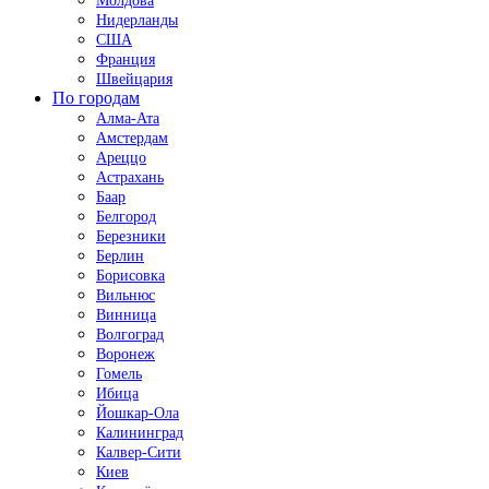
Молдова
Нидерланды
США
Франция
Швейцария
По городам
Алма-Ата
Амстердам
Ареццо
Астрахань
Баар
Белгород
Березники
Берлин
Борисовка
Вильнюс
Винница
Волгоград
Воронеж
Гомель
Ибица
Йошкар-Ола
Калининград
Калвер-Сити
Киев