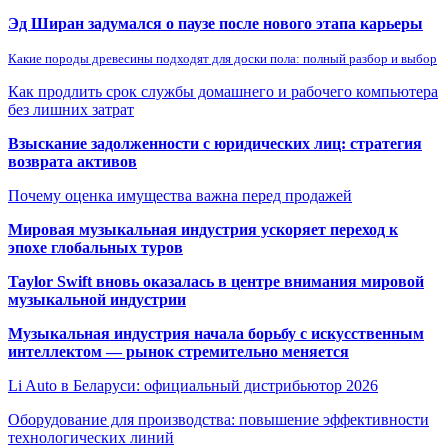
Эд Ширан задумался о паузе после нового этапа карьеры
Какие породы древесины подходят для доски пола: полный разбор и выбор
Как продлить срок службы домашнего и рабочего компьютера
без лишних затрат
Взыскание задолженности с юридических лиц: стратегия
возврата активов
Почему оценка имущества важна перед продажей
Мировая музыкальная индустрия ускоряет переход к
эпохе глобальных туров
Taylor Swift вновь оказалась в центре внимания мировой
музыкальной индустрии
Музыкальная индустрия начала борьбу с искусственным
интеллектом — рынок стремительно меняется
Li Auto в Беларуси: официальный дистрибьютор 2026
Оборудование для производства: повышение эффективности
технологических линий