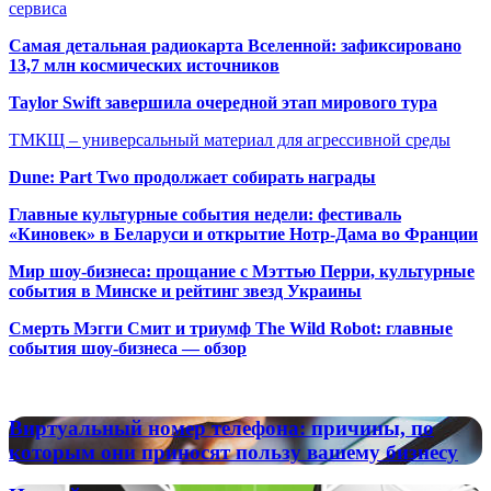
сервиса
Самая детальная радиокарта Вселенной: зафиксировано
13,7 млн космических источников
Taylor Swift завершила очередной этап мирового тура
ТМКЩ – универсальный материал для агрессивной среды
Dune: Part Two продолжает собирать награды
Главные культурные события недели: фестиваль
«Киновек» в Беларуси и открытие Нотр-Дама во Франции
Мир шоу-бизнеса: прощание с Мэттью Перри, культурные
события в Минске и рейтинг звезд Украины
Смерть Мэгги Смит и триумф The Wild Robot: главные
события шоу-бизнеса — обзор
Популярные радиостанции
Виртуальный
Виртуальный номер телефона: причины, по
номер
которым они приносят пользу вашему бизнесу
телефона:
причины,