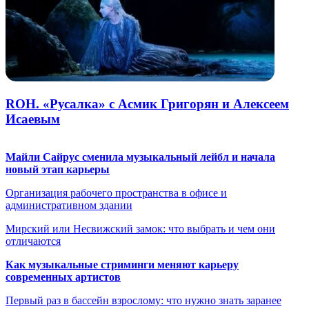
ROH. «Русалка» с Асмик Григорян и Алексеем
Исаевым
Майли Сайрус сменила музыкальный лейбл и начала
новый этап карьеры
Организация рабочего пространства в офисе и
административном здании
Мирский или Несвижский замок: что выбрать и чем они
отличаются
Как музыкальные стриминги меняют карьеру
современных артистов
Первый раз в бассейн взрослому: что нужно знать заранее