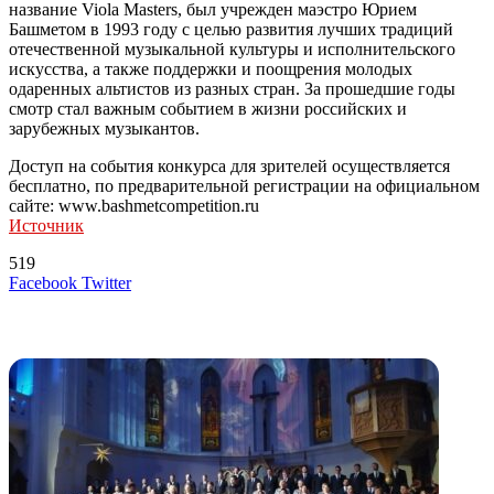
название Viola Masters, был учрежден маэстро Юрием
Башметом в 1993 году с целью развития лучших традиций
отечественной музыкальной культуры и исполнительского
искусства, а также поддержки и поощрения молодых
одаренных альтистов из разных стран. За прошедшие годы
смотр стал важным событием в жизни российских и
зарубежных музыкантов.
Доступ на события конкурса для зрителей осуществляется
бесплатно, по предварительной регистрации на официальном
сайте: www.bashmetcompetition.ru
Источник
519
LinkedIn
Tumblr
Reddit
Вконтакте
Одноклассники
Skype
Messenger
Messenger
WhatsApp
Telegram
Viber
Line
Поделиться
Печатать
Facebook
Twitter
через
электронную
Похожие радио
почту