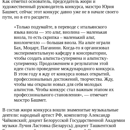
Как отметил основатель, председатель жюри и
художественный руководитель конкурса, маэстро Юрия
Башмет, сейчас этот конкурс давно уже не в начале своего
пути, но в его расцвете.
«Только подумайте, в переводе с итальянского
языка виола — это альт, виолина — маленькая
виола, то есть скрипка – маленький альт,
виолончелло — большая виола. На альте играли
Бах, Моцарт, Паганини. Когда-то я организовал
экспериментальную кафедру в консерватории,
чтобы создать альтиста-супермена и альтистку-
суперменку. Продолжением и результатом этой
идеи стало проведение международного конкурса.
В этом году я жду от конкурса новых открытий,
профессиональных достижений, творчества. Жду,
чтобы мы открыли новых для себя молодых
альтистов. Чтобы конкурс стал важным этапом их
профессионального становления», — отмечает
маэстро Башмет.
В состав жюри конкурса вошли знаменитые музыкальные
деятели: народный артист РФ, композитор Александр
Чайковский; доцент Белорусской Государственной Академии
музыки Лучия Ластовка (Беларусь); доцент Ташкентской