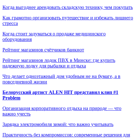
Когда выгоднее арендовать складскую технику, чем покупать
Как грамотно организовать путешествие и избежать лишнего
стресса
Когда стоит задуматься о продаже медицинского
оборудования
Рейтинг магазинов счётчиков банкнот
Рейтинг магазинов лодок ПВХ в Минске: где купить
надежную лодку для рыбалки и отдыха
Что делает одноэтажный дом удобным не на бумаге, а в
повседневной жизни
Белорусский артист ALEN HIT представил клип #1
Problem
Организация корпоративного отдыха на природе — что
важно учесть
Зарядка электромобиля зимой: что важно учитывать
Практичность без компромиссов: современные решения для