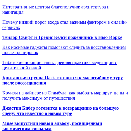
Интегративные центры благополучия: архитектура и
навигация
Почему низкий порог входа стал важным фактором в онлайн-
сервисах
Тейлор Свифт и Трэвис Келси поженились в Нью-Йорке
Как носимые гаджеты помогают следить за восстановлением
после тренировок
Тибетские поющие чаши: древняя практика медитации с
целительной силой
Британская группа Oasis готовится к масштабному туру
после воссоединения
Круизы на лайнере из Стамбула: как выбрать маршрут, цены и
получить максимум от путешествия
Джастин Бибер готовится к возвращению на большую
сцену: что известно о новом туре
Muse выпустили новый альбом, посвящённый
космическим сигналам