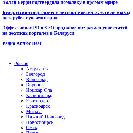
Холли Берри подтвердила помолвк
у в прямом эфире
Белорусский шоу-бизнес и экспорт контента: есть ли выход
на зарубежную аудиторию
Эффективное PR и SEO продвижение:
размещение статей
на десятках порталов в Беларуси
Радио Аплюс Beat
Радио по странам
Россия
Астрахань
Белгород
Волгоград
Воронеж
Йошкар-Ола
Калининград
Краснодар
Красноярск
Москва
Нижний Новгород
Новосибирск
Омск
Пермь