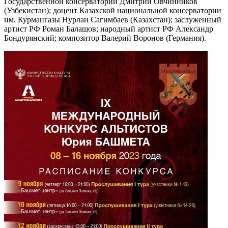
Государственной консерватории Дмитрий Овчинников
(Узбекистан); доцент Казахской национальной консерватории
им. Курмангазы Нурлан Сагимбаев (Казахстан); заслуженный
артист РФ Роман Балашов; народный артист РФ Александр
Бондурянский; композитор Валерий Воронов (Германия).