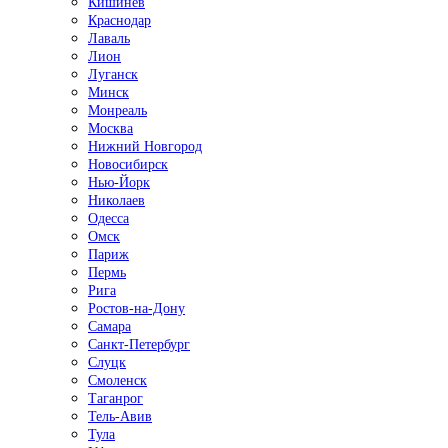
Кишинёв
Краснодар
Лаваль
Лион
Луганск
Минск
Монреаль
Москва
Нижний Новгород
Новосибирск
Нью-Йорк
Николаев
Одесса
Омск
Париж
Пермь
Рига
Ростов-на-Дону
Самара
Санкт-Петербург
Слуцк
Смоленск
Таганрог
Тель-Авив
Тула