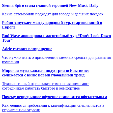
Sienna Spiro стала главной героиней New Music Daily
Какие автомобили подходят для города и дальних поездок
Робин запускает международный тур, стартовавший в
Европе
Rod Wave анонсировал масштабный тур “Don’t Look Down
Tour”
Adele готовит возвращение
Что нужно знать о привлечении заемных средств для развития
компании
Мировая музыкальная индустрия всё активнее
сближается с кино: новый глобальный тренд
Технологичный офис: какие изменения помогают
сотрудникам работать быстрее и комфортнее
Почему непрерывное обучение становится обязательным
Как меняются требования к квалификации специалистов в
строительной отрасли