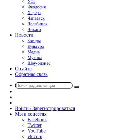
Уфа
Феодосия
Хадера
Чапаевск
Челябинск
Чикаго
Новости
Звезды
Культура
Медиа
Музыка
Шоу-бизнес
О сайте
Обратная связь
Поиск
Switch
радиостанций
skin
Sidebar
Случайное
радио
Войти / Зарегистрироваться
Мы в соцсетях
Facebook
Twitter
YouTube
vk.com