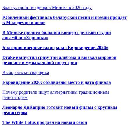
Благоустройство дворов Минска в 2026 году
Юбилейный фестиваль беларуской песни и поэзии пройдет
в Молодечно в июне
В Минске прошёл большой концерт детской студии
ансамбля «Хорошки»
Болгария впервые выиграла «Евровидение-2026»
Drake выпустил сразу три альбома и вызвал мировой
резонанс в музыкальной индустрии
Выбор маски сварщика
Евровидение-2026: объявлены место и дата финала
Почему родители ищут альтернативы традиционным
репетиторам
Леонардо ДиКаприо готовит новый фильм с крупным
режиссёром
The White Lotus продлён на новый сезон