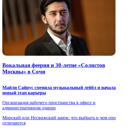
Вокальная феерия и 30-летие «Солистов
Москвы» в Сочи
Майли Сайрус сменила музыкальный лейбл и начала
новый этап карьеры
Организация рабочего пространства в офисе и
административном здании
Мирский или Несвижский замок: что выбрать и чем они
отличаются