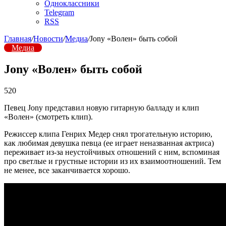
Одноклассники
Telegram
RSS
Главная
/
Новости
/
Медиа
/
Jony «Волен» быть собой
Медиа
Jony «Волен» быть собой
520
Певец Jony представил новую гитарную балладу и клип
«Волен» (смотреть клип).
Режиссер клипа Генрих Медер снял трогательную историю,
как любимая девушка певца (ее играет неназванная актриса)
переживает из-за неустойчивых отношений с ним, вспоминая
про светлые и грустные истории из их взаимоотношений. Тем
не менее, все заканчивается хорошо.