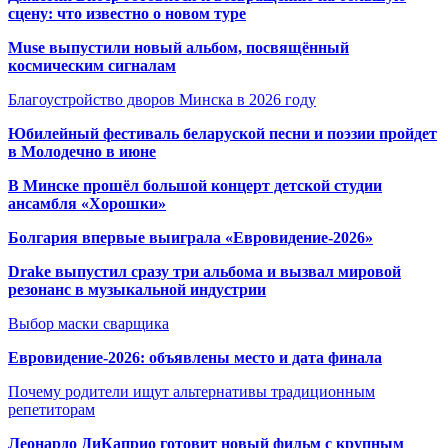
сцену: что известно о новом туре
Muse выпустили новый альбом, посвящённый
космическим сигналам
Благоустройство дворов Минска в 2026 году
Юбилейный фестиваль беларуской песни и поэзии пройдет
в Молодечно в июне
В Минске прошёл большой концерт детской студии
ансамбля «Хорошки»
Болгария впервые выиграла «Евровидение-2026»
Drake выпустил сразу три альбома и вызвал мировой
резонанс в музыкальной индустрии
Выбор маски сварщика
Евровидение-2026: объявлены место и дата финала
Почему родители ищут альтернативы традиционным
репетиторам
Леонардо ДиКаприо готовит новый фильм с крупным