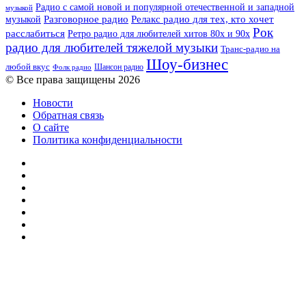
Радио с самой новой и популярной отечественной и западной
музыкой
музыкой
Разговорное радио
Релакс радио для тех, кто хочет
Рок
расслабиться
Ретро радио для любителей хитов 80х и 90х
радио для любителей тяжелой музыки
Транс-радио на
Шоу-бизнес
любой вкус
Шансон радио
Фолк радио
© Все права защищены 2026
Новости
Обратная связь
О сайте
Политика конфиденциальности
Facebook
Twitter
YouTube
vk.com
Одноклассники
Telegram
RSS
Кнопка
«Наверх»