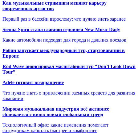
Как музыкальные стриминги меняют карьеру
современных артистов
Первый раз в бассейн взрослому: что нужно знать заранее
Sienna Spiro стала главной героиней New Music Daily
Какие автомобили подходят для города и дальних поездок
Робин запускает международный тур, стартовавший в
Европе
Rod Wave анонсировал масштабный тур “Don’t Look Down
Tour”
Adele готовит возвращение
Что нужно знать о привлечении заемных средств для развития
компании
Мировая музыкальная индустрия всё активнее
сближается с кино: новый глобальный тренд
Технологичный офис: какие изменения помогают
сотрудникам работать быстрее и комфортнее