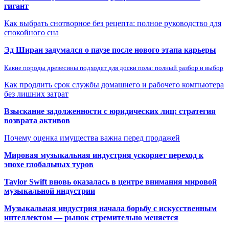
гигант
Как выбрать снотворное без рецепта: полное руководство для
спокойного сна
Эд Ширан задумался о паузе после нового этапа карьеры
Какие породы древесины подходят для доски пола: полный разбор и выбор
Как продлить срок службы домашнего и рабочего компьютера
без лишних затрат
Взыскание задолженности с юридических лиц: стратегия
возврата активов
Почему оценка имущества важна перед продажей
Мировая музыкальная индустрия ускоряет переход к
эпохе глобальных туров
Taylor Swift вновь оказалась в центре внимания мировой
музыкальной индустрии
Музыкальная индустрия начала борьбу с искусственным
интеллектом — рынок стремительно меняется