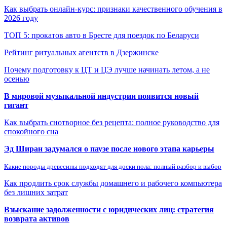
Как выбрать онлайн-курс: признаки качественного обучения в
2026 году
ТОП 5: прокатов авто в Бресте для поездок по Беларуси
Рейтинг ритуальных агентств в Дзержинске
Почему подготовку к ЦТ и ЦЭ лучше начинать летом, а не
осенью
В мировой музыкальной индустрии появится новый
гигант
Как выбрать снотворное без рецепта: полное руководство для
спокойного сна
Эд Ширан задумался о паузе после нового этапа карьеры
Какие породы древесины подходят для доски пола: полный разбор и выбор
Как продлить срок службы домашнего и рабочего компьютера
без лишних затрат
Взыскание задолженности с юридических лиц: стратегия
возврата активов