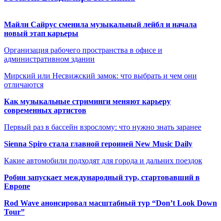
Майли Сайрус сменила музыкальный лейбл и начала
новый этап карьеры
Организация рабочего пространства в офисе и
административном здании
Мирский или Несвижский замок: что выбрать и чем они
отличаются
Как музыкальные стриминги меняют карьеру
современных артистов
Первый раз в бассейн взрослому: что нужно знать заранее
Sienna Spiro стала главной героиней New Music Daily
Какие автомобили подходят для города и дальних поездок
Робин запускает международный тур, стартовавший в
Европе
Rod Wave анонсировал масштабный тур “Don’t Look Down
Tour”