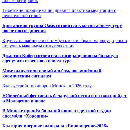
после тренировок
Тибетские поющие чаши: древняя практика медитации с
целительной силой
Британская группа Oasis готовится к масштабному туру
после воссоединения
Круизы на лайнере из Стамбула: как выбрать маршрут, цены и
получить максимум от путешествия
Джастин Бибер готовится к возвращению на большую
сцену: что известно о новом туре
Muse выпустили новый альбом, посвящённый
космическим сигналам
Благоустройство дворов Минска в 2026 году
Юбилейный фестиваль беларуской песни и поэзии пройдет
в Молодечно в июне
В Минске прошёл большой концерт детской студии
ансамбля «Хорошки»
Болгария впервые выиграла «Евровидение-2026»