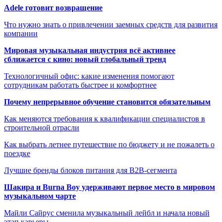
Adele готовит возвращение
Что нужно знать о привлечении заемных средств для развития
компании
Мировая музыкальная индустрия всё активнее
сближается с кино: новый глобальный тренд
Технологичный офис: какие изменения помогают
сотрудникам работать быстрее и комфортнее
Почему непрерывное обучение становится обязательным
Как меняются требования к квалификации специалистов в
строительной отрасли
Как выбрать летнее путешествие по бюджету и не пожалеть о
поездке
Лучшие бренды блоков питания для B2B-сегмента
Шакира и Burna Boy удерживают первое место в мировом
музыкальном чарте
Майли Сайрус сменила музыкальный лейбл и начала новый
этап карьеры