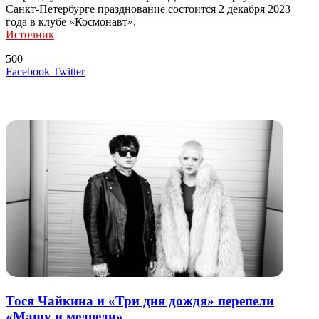
Санкт-Петербурге празднование состоится 2 декабря 2023
года в клубе «Космонавт».
Источник
500
LinkedIn
Tumblr
Reddit
Вконтакте
Одноклассники
Skype
Messenger
Messenger
WhatsApp
Telegram
Viber
Line
Поделиться
Печатать
Facebook
Twitter
через
электронную
Похожие радио
почту
Тося Чайкина и «Три дня дождя» перепели
«Машу и медведи»