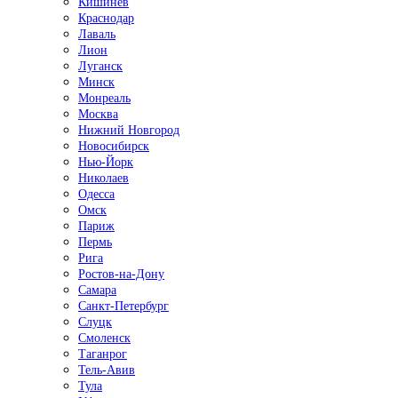
Кишинёв
Краснодар
Лаваль
Лион
Луганск
Минск
Монреаль
Москва
Нижний Новгород
Новосибирск
Нью-Йорк
Николаев
Одесса
Омск
Париж
Пермь
Рига
Ростов-на-Дону
Самара
Санкт-Петербург
Слуцк
Смоленск
Таганрог
Тель-Авив
Тула