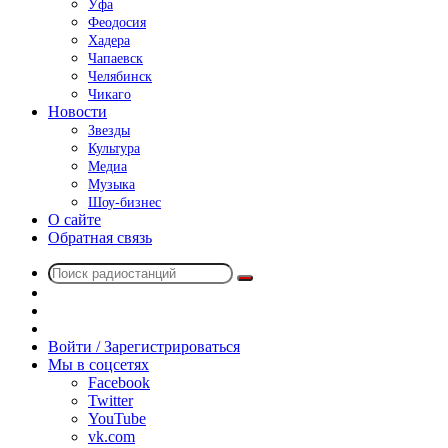
Уфа
Феодосия
Хадера
Чапаевск
Челябинск
Чикаго
Новости
Звезды
Культура
Медиа
Музыка
Шоу-бизнес
О сайте
Обратная связь
Поиск
Switch
радиостанций
skin
Sidebar
Случайное
радио
Войти / Зарегистрироваться
Мы в соцсетях
Facebook
Twitter
YouTube
vk.com