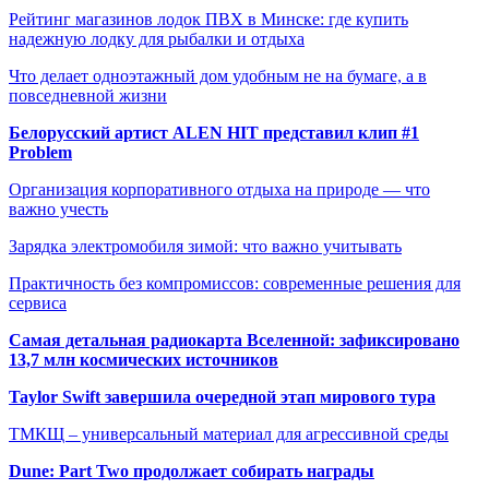
Рейтинг магазинов лодок ПВХ в Минске: где купить
надежную лодку для рыбалки и отдыха
Что делает одноэтажный дом удобным не на бумаге, а в
повседневной жизни
Белорусский артист ALEN HIT представил клип #1
Problem
Организация корпоративного отдыха на природе — что
важно учесть
Зарядка электромобиля зимой: что важно учитывать
Практичность без компромиссов: современные решения для
сервиса
Самая детальная радиокарта Вселенной: зафиксировано
13,7 млн космических источников
Taylor Swift завершила очередной этап мирового тура
ТМКЩ – универсальный материал для агрессивной среды
Dune: Part Two продолжает собирать награды