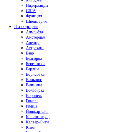
Молдова
Нидерланды
США
Франция
Швейцария
По городам
Алма-Ата
Амстердам
Ареццо
Астрахань
Баар
Белгород
Березники
Берлин
Борисовка
Вильнюс
Винница
Волгоград
Воронеж
Гомель
Ибица
Йошкар-Ола
Калининград
Калвер-Сити
Киев