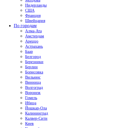
Молдова
Нидерланды
США
Франция
Швейцария
По городам
Алма-Ата
Амстердам
Ареццо
Астрахань
Баар
Белгород
Березники
Берлин
Борисовка
Вильнюс
Винница
Волгоград
Воронеж
Гомель
Ибица
Йошкар-Ола
Калининград
Калвер-Сити
Киев