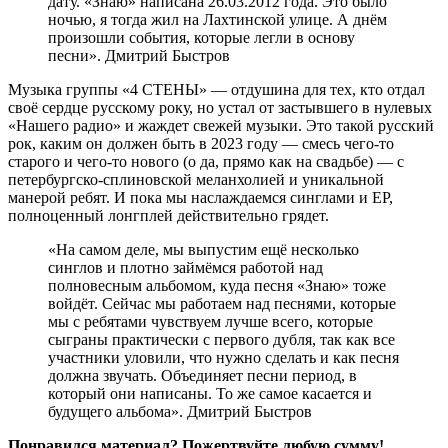
дату. «Знаю» написана 26.03.2012 года. Это было
ночью, я тогда жил на Лахтинской улице. А днём
произошли события, которые легли в основу
песни». Дмитрий Быстров
Музыка группы «4 СТЕНЫ» — отдушина для тех, кто отдал
своё сердце русскому року, но устал от застывшего в нулевых
«Нашего радио» и жаждет свежей музыки. Это такой русский
рок, каким он должен быть в 2023 году — смесь чего-то
старого и чего-то нового (о да, прямо как на свадьбе) — с
петербургско-сплиновской меланхолией и уникальной
манерой ребят. И пока мы наслаждаемся синглами и EP,
полноценный лонгплей действительно грядет.
«На самом деле, мы выпустим ещё несколько
синглов и плотно займёмся работой над
полновесным альбомом, куда песня «Знаю» тоже
войдёт. Сейчас мы работаем над песнями, которые
мы с ребятами чувствуем лучше всего, которые
сыграны практически с первого дубля, так как все
участники уловили, что нужно сделать и как песня
должна звучать. Объединяет песни период, в
который они написаны. То же самое касается и
будущего альбома». Дмитрий Быстров
Понравился материал? Пожертвуйте любую сумму!