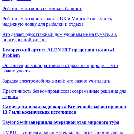
Рейтинг магазинов счётчиков банкнот
Рейтинг магазинов лодок ПВХ в Минске: где купить
надежную лодку для рыбалки и отдыха
Что делает одноэтажный дом удобным не на бумаге, а в
повседневной жизни
Белорусский артист ALEN HIT представил клип #1
Problem
Организация корпоративного отдыха на природе — что
важно учесть
Зарядка электромобиля зимой: что важно учитывать
Практичность без компромиссов: современные решения для
сервиса
Самая детальная радиокарта Вселенной: зафиксировано
13,7 млн космических источников
Taylor Swift завершила очередной этап мирового тура
ТМКЩ – универсальный материал для агрессивной среды