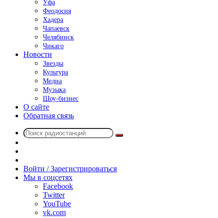
Уфа
Феодосия
Хадера
Чапаевск
Челябинск
Чикаго
Новости
Звезды
Культура
Медиа
Музыка
Шоу-бизнес
О сайте
Обратная связь
Поиск
Switch
радиостанций
skin
Sidebar
Случайное
радио
Войти / Зарегистрироваться
Мы в соцсетях
Facebook
Twitter
YouTube
vk.com