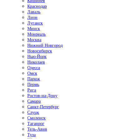
Кишинёв
Краснодар
Лаваль
Лион
Луганск
Минск
Монреаль
Москва
Нижний Новгород
Новосибирск
Нью-Йорк
Николаев
Одесса
Омск
Париж
Пермь
Рига
Ростов-на-Дону
Самара
Санкт-Петербург
Слуцк
Смоленск
Таганрог
Тель-Авив
Тула