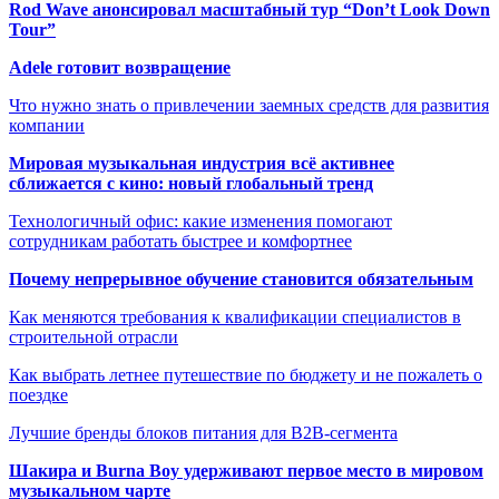
Rod Wave анонсировал масштабный тур “Don’t Look Down
Tour”
Adele готовит возвращение
Что нужно знать о привлечении заемных средств для развития
компании
Мировая музыкальная индустрия всё активнее
сближается с кино: новый глобальный тренд
Технологичный офис: какие изменения помогают
сотрудникам работать быстрее и комфортнее
Почему непрерывное обучение становится обязательным
Как меняются требования к квалификации специалистов в
строительной отрасли
Как выбрать летнее путешествие по бюджету и не пожалеть о
поездке
Лучшие бренды блоков питания для B2B-сегмента
Шакира и Burna Boy удерживают первое место в мировом
музыкальном чарте