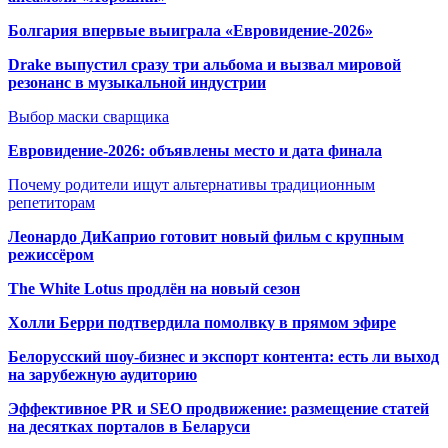
Болгария впервые выиграла «Евровидение-2026»
Drake выпустил сразу три альбома и вызвал мировой
резонанс в музыкальной индустрии
Выбор маски сварщика
Евровидение-2026: объявлены место и дата финала
Почему родители ищут альтернативы традиционным
репетиторам
Леонардо ДиКаприо готовит новый фильм с крупным
режиссёром
The White Lotus продлён на новый сезон
Холли Берри подтвердила помолвк
у в прямом эфире
Белорусский шоу-бизнес и экспорт контента: есть ли выход
на зарубежную аудиторию
Эффективное PR и SEO продвижение:
размещение статей
на десятках порталов в Беларуси