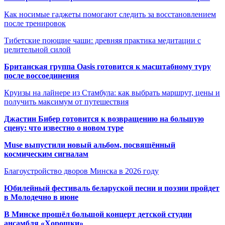
Как носимые гаджеты помогают следить за восстановлением
после тренировок
Тибетские поющие чаши: древняя практика медитации с
целительной силой
Британская группа Oasis готовится к масштабному туру
после воссоединения
Круизы на лайнере из Стамбула: как выбрать маршрут, цены и
получить максимум от путешествия
Джастин Бибер готовится к возвращению на большую
сцену: что известно о новом туре
Muse выпустили новый альбом, посвящённый
космическим сигналам
Благоустройство дворов Минска в 2026 году
Юбилейный фестиваль беларуской песни и поэзии пройдет
в Молодечно в июне
В Минске прошёл большой концерт детской студии
ансамбля «Хорошки»