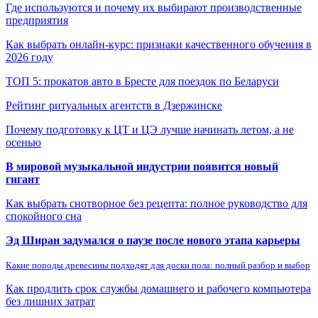
Где используются и почему их выбирают производственные
предприятия
Как выбрать онлайн-курс: признаки качественного обучения в
2026 году
ТОП 5: прокатов авто в Бресте для поездок по Беларуси
Рейтинг ритуальных агентств в Дзержинске
Почему подготовку к ЦТ и ЦЭ лучше начинать летом, а не
осенью
В мировой музыкальной индустрии появится новый
гигант
Как выбрать снотворное без рецепта: полное руководство для
спокойного сна
Эд Ширан задумался о паузе после нового этапа карьеры
Какие породы древесины подходят для доски пола: полный разбор и выбор
Как продлить срок службы домашнего и рабочего компьютера
без лишних затрат