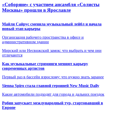
«Соборяне» с участием ансамбля «Солисты
Москвы» прошли в Ярославле
Майли Сайрус сменила музыкальный лейбл и начала
новый этап карьеры
Организация рабочего пространства в офисе и
административном здании
Мирский или Несвижский замок: что выбрать и чем они
отличаются
Как музыкальные стриминги меняют карьеру
современных артистов
Первый раз в бассейн взрослому: что нужно знать заранее
Sienna Spiro стала главной героиней New Music Daily
Какие автомобили подходят для города и дальних поездок
Робин запускает международный тур, стартовавший в
Европе