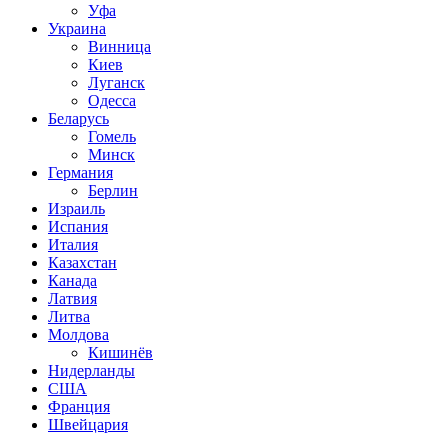
Уфа
Украина
Винница
Киев
Луганск
Одесса
Беларусь
Гомель
Минск
Германия
Берлин
Израиль
Испания
Италия
Казахстан
Канада
Латвия
Литва
Молдова
Кишинёв
Нидерланды
США
Франция
Швейцария