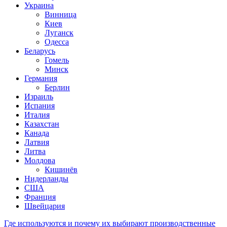
Украина
Винница
Киев
Луганск
Одесса
Беларусь
Гомель
Минск
Германия
Берлин
Израиль
Испания
Италия
Казахстан
Канада
Латвия
Литва
Молдова
Кишинёв
Нидерланды
США
Франция
Швейцария
Где используются и почему их выбирают производственные