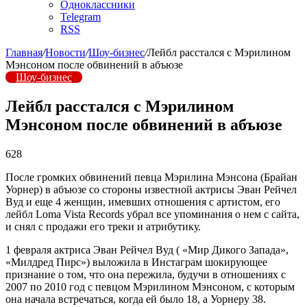
Одноклассники
Telegram
RSS
Главная
/
Новости
/
Шоу-бизнес
/
Лейбл расстался с Мэрилином
Мэнсоном после обвинений в абъюзе
Шоу-бизнес
Лейбл расстался с Мэрилином
Мэнсоном после обвинений в абъюзе
628
После громких обвинений певца Мэрилина Мэнсона (Брайан
Уорнер) в абъюзе со стороны известной актрисы Эван Рейчел
Вуд и еще 4 женщин, имевших отношения с артистом, его
лейбл Loma Vista Records убрал все упоминания о нем с сайта,
и снял с продажи его треки и атрибутику.
1 февраля актриса Эван Рейчел Вуд ( «Мир Дикого Запада»,
«Милдред Пирс») выложила в Инстаграм шокирующее
признание о том, что она пережила, будучи в отношениях с
2007 по 2010 год с певцом Мэрилином Мэнсоном, с которым
она начала встречаться, когда ей было 18, а Уорнеру 38.