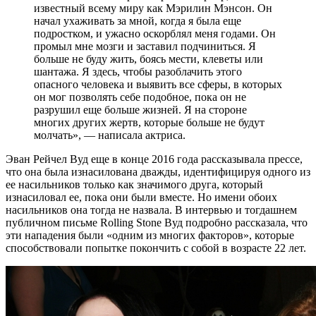
известный всему миру как Мэрилин Мэнсон. Он
начал ухаживать за мной, когда я была еще
подростком, и ужасно оскорблял меня годами. Он
промыл мне мозги и заставил подчиниться. Я
больше не буду жить, боясь мести, клеветы или
шантажа. Я здесь, чтобы разоблачить этого
опасного человека и выявить все сферы, в которых
он мог позволять себе подобное, пока он не
разрушил еще больше жизней. Я на стороне
многих других жертв, которые больше не будут
молчать», — написала актриса.
Эван Рейчел Вуд еще в конце 2016 года рассказывала прессе,
что она была изнасилована дважды, идентифицируя одного из
ее насильников только как значимого друга, который
изнасиловал ее, пока они были вместе. Но имени обоих
насильников она тогда не назвала. В интервью и тогдашнем
публичном письме Rolling Stone Вуд подробно рассказала, что
эти нападения были «одним из многих факторов», которые
способствовали попытке покончить с собой в возрасте 22 лет.