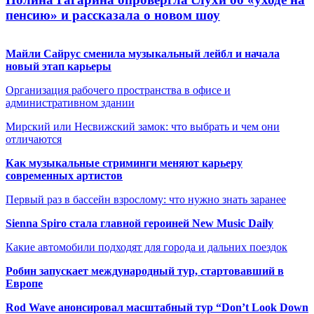
пенсию» и рассказала о новом шоу
Майли Сайрус сменила музыкальный лейбл и начала
новый этап карьеры
Организация рабочего пространства в офисе и
административном здании
Мирский или Несвижский замок: что выбрать и чем они
отличаются
Как музыкальные стриминги меняют карьеру
современных артистов
Первый раз в бассейн взрослому: что нужно знать заранее
Sienna Spiro стала главной героиней New Music Daily
Какие автомобили подходят для города и дальних поездок
Робин запускает международный тур, стартовавший в
Европе
Rod Wave анонсировал масштабный тур “Don’t Look Down