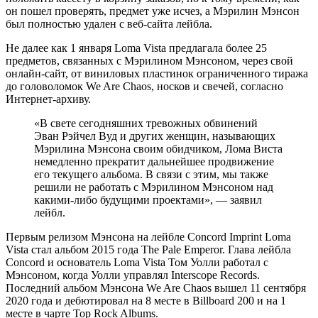
он пошел проверять, предмет уже исчез, а Мэрилин Мэнсон
был полностью удален с веб-сайта лейбла.
Не далее как 1 января Loma Vista предлагала более 25
предметов, связанных с Мэрилином Мэнсоном, через свой
онлайн-сайт, от виниловых пластинок ограниченного тиража
до головоломок We Are Chaos, носков и свечей, согласно
Интернет-архиву.
«В свете сегодняшних тревожных обвинений
Эван Рэйчел Вуд и других женщин, называющих
Мэрилина Мэнсона своим обидчиком, Лома Виста
немедленно прекратит дальнейшее продвижение
его текущего альбома. В связи с этим, мы также
решили не работать с Мэрилином Мэнсоном над
какими-либо будущими проектами», — заявил
лейбл.
Первым релизом Мэнсона на лейбле Concord Imprint Loma
Vista стал альбом 2015 года The Pale Emperor. Глава лейбла
Concord и основатель Loma Vista Том Уолли работал с
Мэнсоном, когда Уолли управлял Interscope Records.
Последний альбом Мэнсона We Are Chaos вышел 11 сентября
2020 года и дебютировал на 8 месте в Billboard 200 и на 1
месте в чарте Top Rock Albums.