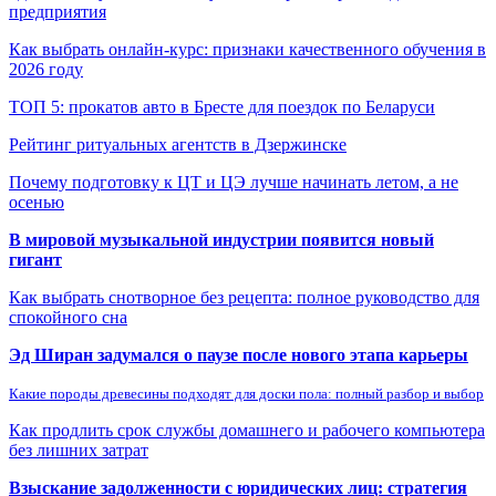
предприятия
Как выбрать онлайн-курс: признаки качественного обучения в
2026 году
ТОП 5: прокатов авто в Бресте для поездок по Беларуси
Рейтинг ритуальных агентств в Дзержинске
Почему подготовку к ЦТ и ЦЭ лучше начинать летом, а не
осенью
В мировой музыкальной индустрии появится новый
гигант
Как выбрать снотворное без рецепта: полное руководство для
спокойного сна
Эд Ширан задумался о паузе после нового этапа карьеры
Какие породы древесины подходят для доски пола: полный разбор и выбор
Как продлить срок службы домашнего и рабочего компьютера
без лишних затрат
Взыскание задолженности с юридических лиц: стратегия