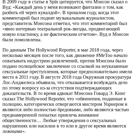
В 2009 году в статье в Spin цитируется, что Мэнсон сказал о
Вуд: «Каждый день у меня возникают фантазии о том, как
разбить ей череп кувалдой». В прошлом году, когда этот
комментарий был поднят музыкальным журналистом,
представитель Мэнсона отметил, что этот комментарий был
«явно интервью театральной рок-звезды, продвигающей
новую пластинку, а не фактическим отчетом». Вуд и Мэнсон
были помолвлены.
По данным The Hollywood Reporter, в мае 2018 года, через
несколько месяцев после того, как движение #MeToo начало
охватывать индустрию развлечений, против Мэнсона было
подано полицейское заключение со ссылкой на неуказанные
сексуальные преступления, которые предположительно имели
место в 2011 году. В августе 2018 года Окружная прокуратура
Лос-Анджелеса объявила, что отказывается возбуждать дело
по этому вопросу из-за отсутствия подтверждающих
доказательств. В то время адвокат Мэнсона Говард Э. Кинг
сказал The Hollywood Reporter, что «обвинения, поданные в
полицию, категорически отвергаются мистером Уорнером и
являются либо полностью бредовыми, либо являются частью
преднамеренной попытки привлечь внимание
общественности… Любые утверждения о сексуальных
нарушениях или насилии в то или в другое время являются
ложными».