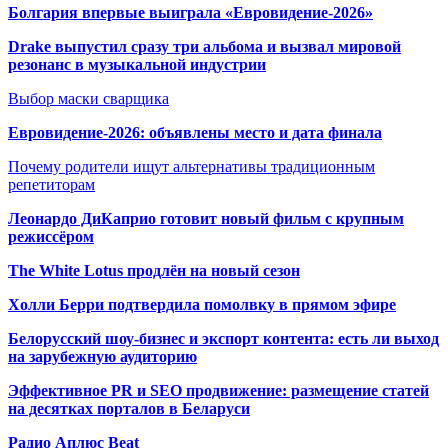
Болгария впервые выиграла «Евровидение-2026»
Drake выпустил сразу три альбома и вызвал мировой
резонанс в музыкальной индустрии
Выбор маски сварщика
Евровидение-2026: объявлены место и дата финала
Почему родители ищут альтернативы традиционным
репетиторам
Леонардо ДиКаприо готовит новый фильм с крупным
режиссёром
The White Lotus продлён на новый сезон
Холли Берри подтвердила помолвк
у в прямом эфире
Белорусский шоу-бизнес и экспорт контента: есть ли выход
на зарубежную аудиторию
Эффективное PR и SEO продвижение:
размещение статей
на десятках порталов в Беларуси
Радио Аплюс Beat