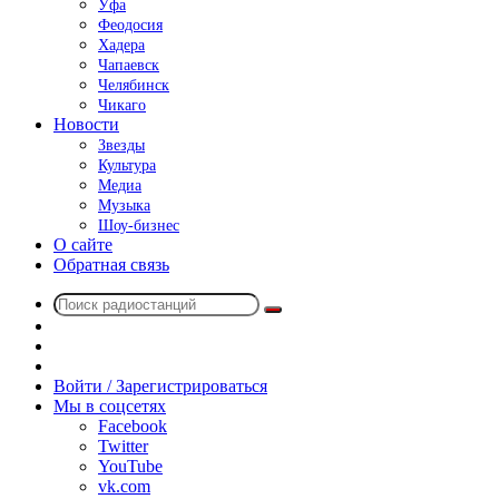
Уфа
Феодосия
Хадера
Чапаевск
Челябинск
Чикаго
Новости
Звезды
Культура
Медиа
Музыка
Шоу-бизнес
О сайте
Обратная связь
Поиск
Switch
радиостанций
skin
Sidebar
Случайное
радио
Войти / Зарегистрироваться
Мы в соцсетях
Facebook
Twitter
YouTube
vk.com