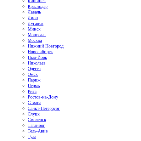
Кишинёв
Краснодар
Лаваль
Лион
Луганск
Минск
Монреаль
Москва
Нижний Новгород
Новосибирск
Нью-Йорк
Николаев
Одесса
Омск
Париж
Пермь
Рига
Ростов-на-Дону
Самара
Санкт-Петербург
Слуцк
Смоленск
Таганрог
Тель-Авив
Тула