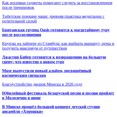
Как носимые гаджеты помогают следить за восстановлением
после тренировок
Тибетские поющие чаши: древняя практика медитации с
целительной силой
Британская группа Oasis готовится к масштабному туру
после воссоединения
Круизы на лайнере из Стамбула: как выбрать маршрут, цены и
получить максимум от путешествия
Джастин Бибер готовится к возвращению на большую
сцену: что известно о новом туре
Muse выпустили новый альбом, посвящённый
космическим сигналам
Благоустройство дворов Минска в 2026 году
Юбилейный фестиваль беларуской песни и поэзии пройдет
в Молодечно в июне
В Минске прошёл большой концерт детской студии
ансамбля «Хорошки»