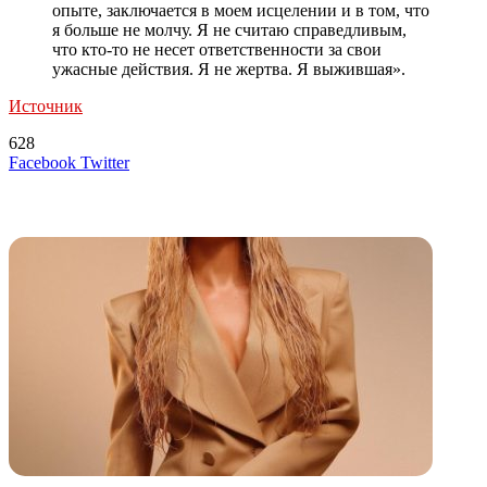
опыте, заключается в моем исцелении и в том, что
я больше не молчу. Я не считаю справедливым,
что кто-то не несет ответственности за свои
ужасные действия. Я не жертва. Я выжившая».
Источник
628
LinkedIn
Tumblr
Reddit
Вконтакте
Одноклассники
Skype
Messenger
Messenger
WhatsApp
Telegram
Viber
Line
Поделиться
Печатать
Facebook
Twitter
через
электронную
Похожие радио
почту