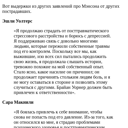
Вот выдержки из других заявлений про Мэнсона от других
пострадавших.
Эшли Уолтерс
«Я продолжаю страдать от посттравматического
стрессового расстройства и борюсь с депрессией.
Я поддерживаю связь с довольно многими
людьми, которые пережили собственные травмы
под его контролем. Поскольку все мы, как
выжившие, изо всех сил пытались продолжить
свою жизнь, я продолжала слышать истории,
тревожно похожие на мой собственный опыт.
Стало ясно, какое насилие он причинил; он
продолжает причинять стольким людям боль, и я
не могу оставаться в стороне и позволять этому
случиться с другими. Брайан Уорнер должен быть
привлечен к ответственности».
Сара Макнили
«Я боялась привлечь к себе внимание, чтобы
снова не попасть под его давление. Из-за того, как
он относился ко мне, я страдаю проблемами
психического здоровья и посттравматическим