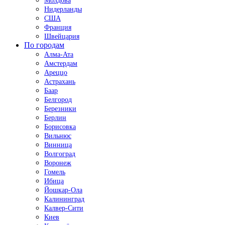
Молдова
Нидерланды
США
Франция
Швейцария
По городам
Алма-Ата
Амстердам
Ареццо
Астрахань
Баар
Белгород
Березники
Берлин
Борисовка
Вильнюс
Винница
Волгоград
Воронеж
Гомель
Ибица
Йошкар-Ола
Калининград
Калвер-Сити
Киев