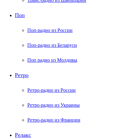
Транс-радио из Швейцарии
Поп
Поп-радио из России
Поп-радио из Беларуси
Поп радио из Молдовы
Ретро
Ретро-радио из России
Ретро-радио из Украины
Ретро-радио из Франции
Релакс