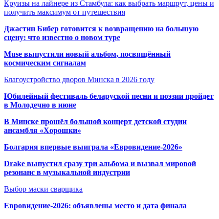
Круизы на лайнере из Стамбула: как выбрать маршрут, цены и
получить максимум от путешествия
Джастин Бибер готовится к возвращению на большую
сцену: что известно о новом туре
Muse выпустили новый альбом, посвящённый
космическим сигналам
Благоустройство дворов Минска в 2026 году
Юбилейный фестиваль беларуской песни и поэзии пройдет
в Молодечно в июне
В Минске прошёл большой концерт детской студии
ансамбля «Хорошки»
Болгария впервые выиграла «Евровидение-2026»
Drake выпустил сразу три альбома и вызвал мировой
резонанс в музыкальной индустрии
Выбор маски сварщика
Евровидение-2026: объявлены место и дата финала