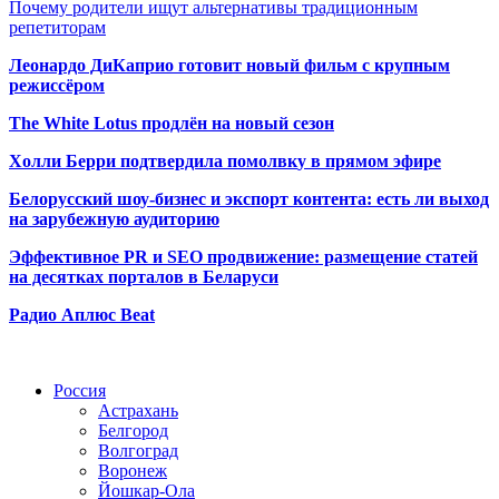
Почему родители ищут альтернативы традиционным
репетиторам
Леонардо ДиКаприо готовит новый фильм с крупным
режиссёром
The White Lotus продлён на новый сезон
Холли Берри подтвердила помолвк
у в прямом эфире
Белорусский шоу-бизнес и экспорт контента: есть ли выход
на зарубежную аудиторию
Эффективное PR и SEO продвижение:
размещение статей
на десятках порталов в Беларуси
Радио Аплюс Beat
Радио по странам
Россия
Астрахань
Белгород
Волгоград
Воронеж
Йошкар-Ола