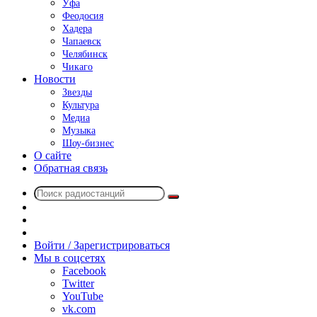
Уфа
Феодосия
Хадера
Чапаевск
Челябинск
Чикаго
Новости
Звезды
Культура
Медиа
Музыка
Шоу-бизнес
О сайте
Обратная связь
Поиск
Switch
радиостанций
skin
Sidebar
Случайное
радио
Войти / Зарегистрироваться
Мы в соцсетях
Facebook
Twitter
YouTube
vk.com