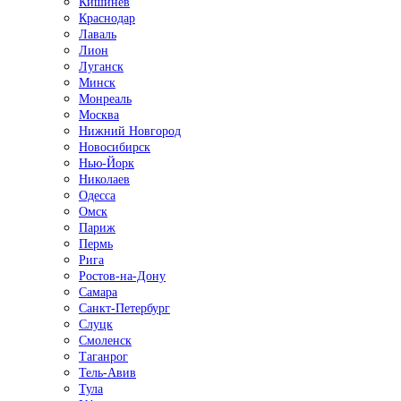
Кишинёв
Краснодар
Лаваль
Лион
Луганск
Минск
Монреаль
Москва
Нижний Новгород
Новосибирск
Нью-Йорк
Николаев
Одесса
Омск
Париж
Пермь
Рига
Ростов-на-Дону
Самара
Санкт-Петербург
Слуцк
Смоленск
Таганрог
Тель-Авив
Тула