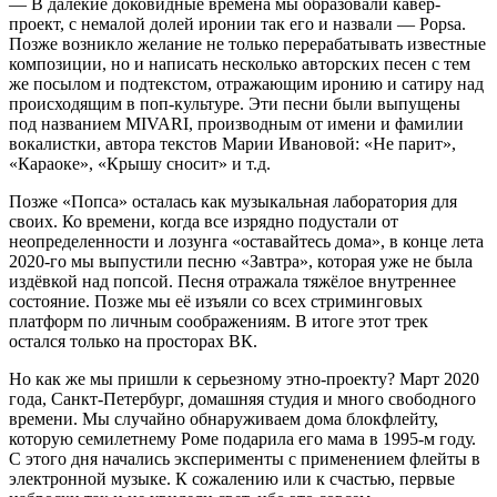
— В далёкие доковидные времена мы образовали кавер-
проект, с немалой долей иронии так его и назвали — Popsa.
Позже возникло желание не только перерабатывать известные
композиции, но и написать несколько авторских песен с тем
же посылом и подтекстом, отражающим иронию и сатиру над
происходящим в поп-культуре. Эти песни были выпущены
под названием MIVARI, производным от имени и фамилии
вокалистки, автора текстов Марии Ивановой: «Не парит»,
«Караоке», «Крышу сносит» и т.д.
Позже «Попса» осталась как музыкальная лаборатория для
своих. Ко времени, когда все изрядно подустали от
неопределенности и лозунга «оставайтесь дома», в конце лета
2020-го мы выпустили песню «Завтра», которая уже не была
издёвкой над попсой. Песня отражала тяжёлое внутреннее
состояние. Позже мы её изъяли со всех стриминговых
платформ по личным соображениям. В итоге этот трек
остался только на просторах ВК.
Но как же мы пришли к серьезному этно-проекту? Март 2020
года, Санкт-Петербург, домашняя студия и много свободного
времени. Мы случайно обнаруживаем дома блокфлейту,
которую семилетнему Роме подарила его мама в 1995-м году.
С этого дня начались эксперименты с применением флейты в
электронной музыке. К сожалению или к счастью, первые