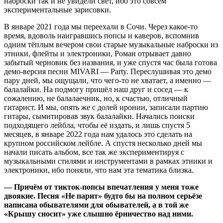
наброски так и не увидели свет, ибо это совсем
экспериментальные зарисовки.
В январе 2021 года мы переехали в Сочи. Через какое-то
время, вдоволь наигравшись попсы и каверов, вспомнив
одним тёплым вечером свои старые музыкальные наброски из
этники, флейты и электроники, Роман отрывает давно
забытый черновик без названия, и уже спустя час была готова
демо-версия песни MIVARI — Party. Переслушивая это демо
пару дней, мы ощущали, что чего-то не хватает, а именно —
балалайки. На подмогу пришёл наш друг и сосед — к
сожалению, не балалаечник, но, к счастью, отличный
гитарист. И мы, опять же с долей иронии, записали партию
гитары, сымитировав звук балалайки. Начались поиски
подходящего лейбла, чтобы её издать, и лишь спустя 5
месяцев, в январе 2022 года нам удалось это сделать на
крупном российском лейбле. А спустя несколько дней мы
начали писать альбом, все так же экспериментируя с
музыкальными стилями и инструментами в рамках этники и
электроники, ибо поняли, что нам эта тематика близка.
— Причём от тикток-попсы впечатления у меня тоже
двоякие. Песня «Не парит» будто бы на полном серьёзе
написана обывателями для обывателей, а в той же
«Крышу сносит» уже слышно ёрничество над ними.