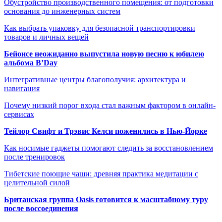
Обустройство производственного помещения: от подготовки
основания до инженерных систем
Как выбрать упаковку для безопасной транспортировки
товаров и личных вещей
Бейонсе неожиданно выпустила новую песню к юбилею
альбома B’Day
Интегративные центры благополучия: архитектура и
навигация
Почему низкий порог входа стал важным фактором в онлайн-
сервисах
Тейлор Свифт и Трэвис Келси поженились в Нью-Йорке
Как носимые гаджеты помогают следить за восстановлением
после тренировок
Тибетские поющие чаши: древняя практика медитации с
целительной силой
Британская группа Oasis готовится к масштабному туру
после воссоединения