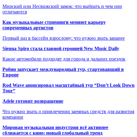
Мирский или Несвижский замок: что выбрать и чем они
отличаются
Как музыкальные стриминги меняют карьеру
современных артистов
Первый раз в бассейн взрослому: что нужно знать заранее
Sienna Spiro стала главной героиней New Music Daily
Какие автомобили подходят для города и дальних поездок
Робин запускает международный тур, стартовавший в
Европе
Rod Wave анонсировал масштабный тур “Don’t Look Down
Tour”
Adele готовит возвращение
Что нужно знать о привлечении заемных средств для развития
компании
Мировая музыкальная индустрия всё активнее
сближается с кино: новый глобальный тренд