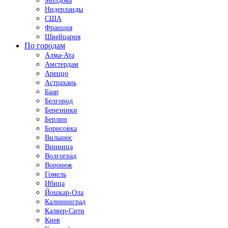
Молдова
Нидерланды
США
Франция
Швейцария
По городам
Алма-Ата
Амстердам
Ареццо
Астрахань
Баар
Белгород
Березники
Берлин
Борисовка
Вильнюс
Винница
Волгоград
Воронеж
Гомель
Ибица
Йошкар-Ола
Калининград
Калвер-Сити
Киев