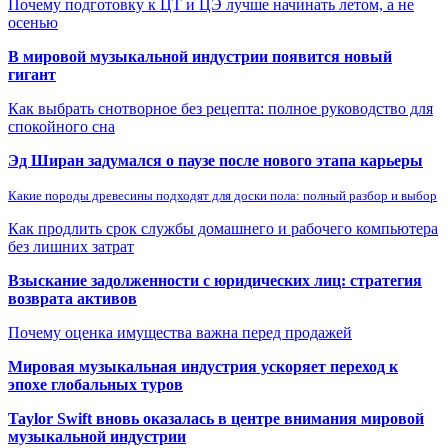
Почему подготовку к ЦТ и ЦЭ лучше начинать летом, а не
осенью
В мировой музыкальной индустрии появится новый
гигант
Как выбрать снотворное без рецепта: полное руководство для
спокойного сна
Эд Ширан задумался о паузе после нового этапа карьеры
Какие породы древесины подходят для доски пола: полный разбор и выбор
Как продлить срок службы домашнего и рабочего компьютера
без лишних затрат
Взыскание задолженности с юридических лиц: стратегия
возврата активов
Почему оценка имущества важна перед продажей
Мировая музыкальная индустрия ускоряет переход к
эпохе глобальных туров
Taylor Swift вновь оказалась в центре внимания мировой
музыкальной индустрии