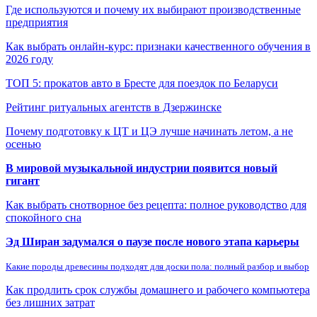
Где используются и почему их выбирают производственные
предприятия
Как выбрать онлайн-курс: признаки качественного обучения в
2026 году
ТОП 5: прокатов авто в Бресте для поездок по Беларуси
Рейтинг ритуальных агентств в Дзержинске
Почему подготовку к ЦТ и ЦЭ лучше начинать летом, а не
осенью
В мировой музыкальной индустрии появится новый
гигант
Как выбрать снотворное без рецепта: полное руководство для
спокойного сна
Эд Ширан задумался о паузе после нового этапа карьеры
Какие породы древесины подходят для доски пола: полный разбор и выбор
Как продлить срок службы домашнего и рабочего компьютера
без лишних затрат