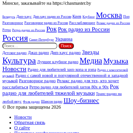
Минске, заказывайте на https://chasmaster.by
Москва
Киев
Дип-хаус
Дип-хаус радио из России
Клубное
Поп
Беларусь
Разговорное
Расслабляющее
Разговорное радио из России
Релакс радио из России
Рок
Рок радио из России
Ретро
Ретро-радио из России
Россия
Украина
Санкт-Петербург
Найти:
Звезды
Дип-хаус радио
Джаз радио
Детское радио
Культура
Медиа
Музыка
Лучшее клубное радио
Новости
Радио для любителей хип-хопа и рэпа
Радио с классической
Радио с самой новой и популярной отечественной и западной
музыкой
музыкой
Разговорное радио
Релакс радио для тех, кто хочет
Рок
расслабиться
Ретро радио для любителей хитов 80х и 90х
радио для любителей тяжелой музыки
Транс-радио на
Шоу-бизнес
любой вкус
Шансон радио
Фолк радио
© Все права защищены 2026
Новости
Обратная связь
О сайте