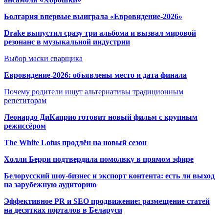
Болгария впервые выиграла «Евровидение-2026»
Drake выпустил сразу три альбома и вызвал мировой
резонанс в музыкальной индустрии
Выбор маски сварщика
Евровидение-2026: объявлены место и дата финала
Почему родители ищут альтернативы традиционным
репетиторам
Леонардо ДиКаприо готовит новый фильм с крупным
режиссёром
The White Lotus продлён на новый сезон
Холли Берри подтвердила помолвк
у в прямом эфире
Белорусский шоу-бизнес и экспорт контента: есть ли выход
на зарубежную аудиторию
Эффективное PR и SEO продвижение:
размещение статей
на десятках порталов в Беларуси