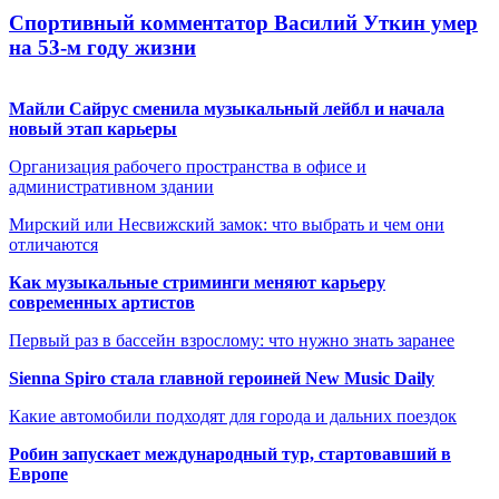
Спортивный комментатор Василий Уткин умер
на 53-м году жизни
Майли Сайрус сменила музыкальный лейбл и начала
новый этап карьеры
Организация рабочего пространства в офисе и
административном здании
Мирский или Несвижский замок: что выбрать и чем они
отличаются
Как музыкальные стриминги меняют карьеру
современных артистов
Первый раз в бассейн взрослому: что нужно знать заранее
Sienna Spiro стала главной героиней New Music Daily
Какие автомобили подходят для города и дальних поездок
Робин запускает международный тур, стартовавший в
Европе