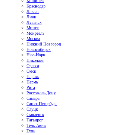
Кишинёв
Краснодар
Лаваль
Лион
Луганск
Минск
Монреаль
Москва
Нижний Новгород
Новосибирск
Нью-Йорк
Николаев
Одесса
Омск
Париж
Пермь
Рига
Ростов-на-Дону
Самара
Санкт-Петербург
Слуцк
Смоленск
Таганрог
Тель-Авив
Тула