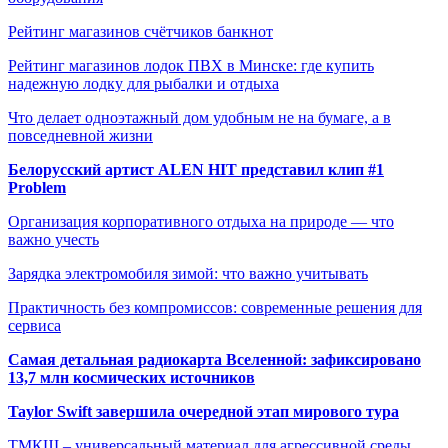
Рейтинг магазинов счётчиков банкнот
Рейтинг магазинов лодок ПВХ в Минске: где купить
надежную лодку для рыбалки и отдыха
Что делает одноэтажный дом удобным не на бумаге, а в
повседневной жизни
Белорусский артист ALEN HIT представил клип #1
Problem
Организация корпоративного отдыха на природе — что
важно учесть
Зарядка электромобиля зимой: что важно учитывать
Практичность без компромиссов: современные решения для
сервиса
Самая детальная радиокарта Вселенной: зафиксировано
13,7 млн космических источников
Taylor Swift завершила очередной этап мирового тура
ТМКЩ – универсальный материал для агрессивной среды