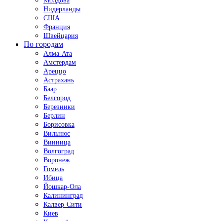
Молдова
Нидерланды
США
Франция
Швейцария
По городам
Алма-Ата
Амстердам
Ареццо
Астрахань
Баар
Белгород
Березники
Берлин
Борисовка
Вильнюс
Винница
Волгоград
Воронеж
Гомель
Ибица
Йошкар-Ола
Калининград
Калвер-Сити
Киев