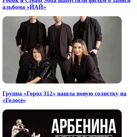
Feduk и Cream Soda выпустили фильм о записи
альбома «ЙАЙ»
Группа «Город 312» нашла новую солистку на
«Голосе»