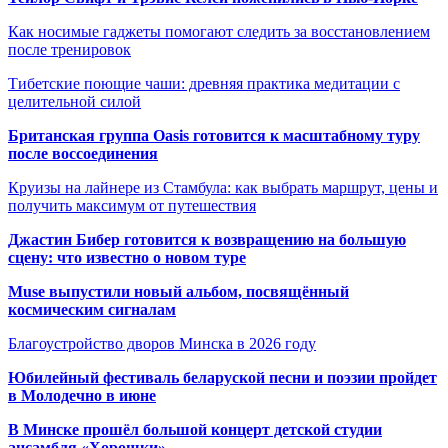
Как носимые гаджеты помогают следить за восстановлением
после тренировок
Тибетские поющие чаши: древняя практика медитации с
целительной силой
Британская группа Oasis готовится к масштабному туру
после воссоединения
Круизы на лайнере из Стамбула: как выбрать маршрут, цены и
получить максимум от путешествия
Джастин Бибер готовится к возвращению на большую
сцену: что известно о новом туре
Muse выпустили новый альбом, посвящённый
космическим сигналам
Благоустройство дворов Минска в 2026 году
Юбилейный фестиваль беларуской песни и поэзии пройдет
в Молодечно в июне
В Минске прошёл большой концерт детской студии
ансамбля «Хорошки»