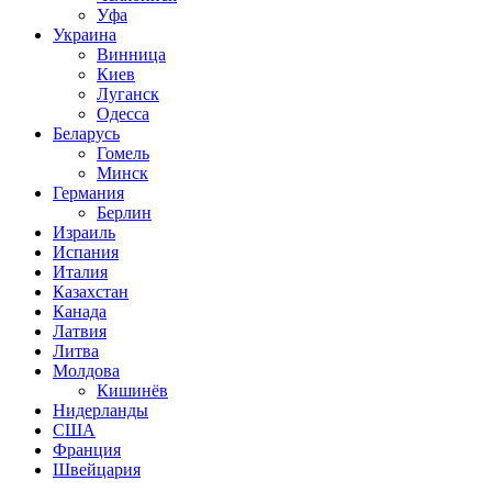
Уфа
Украина
Винница
Киев
Луганск
Одесса
Беларусь
Гомель
Минск
Германия
Берлин
Израиль
Испания
Италия
Казахстан
Канада
Латвия
Литва
Молдова
Кишинёв
Нидерланды
США
Франция
Швейцария