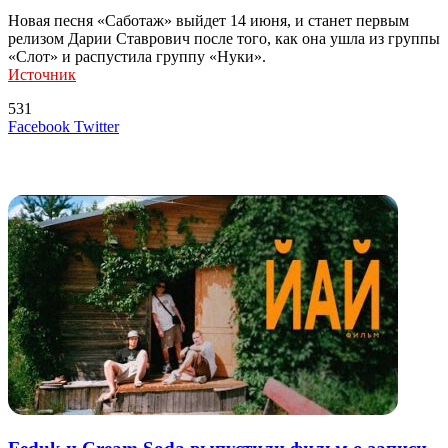
Новая песня «Саботаж» выйдет 14 июня, и станет первым
релизом Дарии Ставрович после того, как она ушла из группы
«Слот» и распустила группу «Нуки».
Источник
531
LinkedIn
Tumblr
Reddit
Вконтакте
Одноклассники
Skype
Messenger
Messenger
WhatsApp
Telegram
Viber
Line
Поделиться
Печатать
Facebook
Twitter
через
электронную
Похожие радио
почту