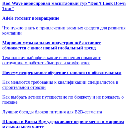
Rod Wave анонсировал масштабный тур “Don’t Look Down
Tour”
Adele готовит возвращение
Что нужно знать о привлечении заемных средств для развития
компании
Мировая музыкальная индустрия всё активнее
сближается с кино: новый глобальный тренд
Технологичный офис: какие изменения помогают
сотрудникам работать быстрее и комфортнее
Почему непрерывное обучение становится обязательным
Как меняются требования к квалификации специалистов в
строительной отрасли
Как выбрать летнее путешествие по бюджету и не пожалеть о
поездке
Лучшие бренды блоков питания для B2B-сегмента
Шакира и Burna Boy удерживают первое место в мировом
музыкальном чарте