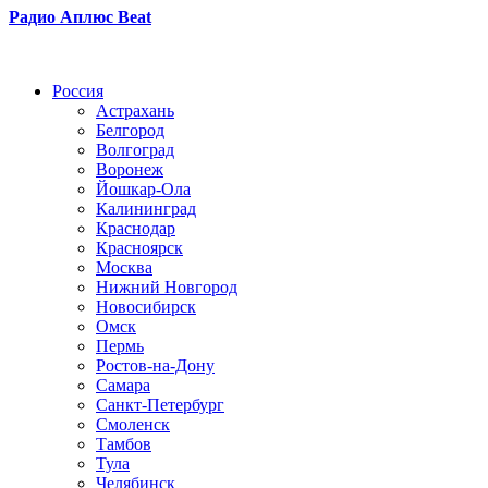
Радио Аплюс Beat
Радио по странам
Россия
Астрахань
Белгород
Волгоград
Воронеж
Йошкар-Ола
Калининград
Краснодар
Красноярск
Москва
Нижний Новгород
Новосибирск
Омск
Пермь
Ростов-на-Дону
Самара
Санкт-Петербург
Смоленск
Тамбов
Тула
Челябинск