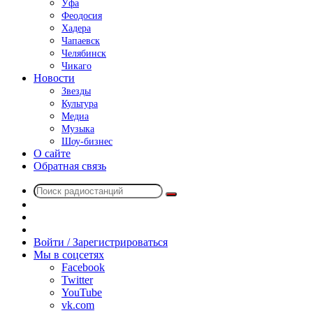
Уфа
Феодосия
Хадера
Чапаевск
Челябинск
Чикаго
Новости
Звезды
Культура
Медиа
Музыка
Шоу-бизнес
О сайте
Обратная связь
Поиск
Switch
радиостанций
skin
Sidebar
Случайное
радио
Войти / Зарегистрироваться
Мы в соцсетях
Facebook
Twitter
YouTube
vk.com