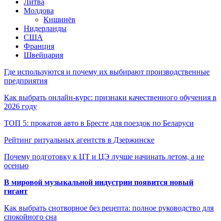
Литва
Молдова
Кишинёв
Нидерланды
США
Франция
Швейцария
Где используются и почему их выбирают производственные
предприятия
Как выбрать онлайн-курс: признаки качественного обучения в
2026 году
ТОП 5: прокатов авто в Бресте для поездок по Беларуси
Рейтинг ритуальных агентств в Дзержинске
Почему подготовку к ЦТ и ЦЭ лучше начинать летом, а не
осенью
В мировой музыкальной индустрии появится новый
гигант
Как выбрать снотворное без рецепта: полное руководство для
спокойного сна