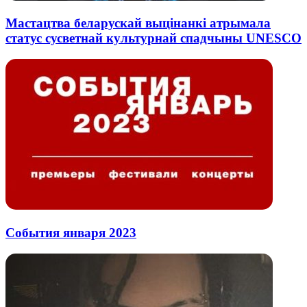
Мастацтва беларускай выцінанкі атрымала
статус сусветнай культурнай спадчыны UNESCO
События января 2023