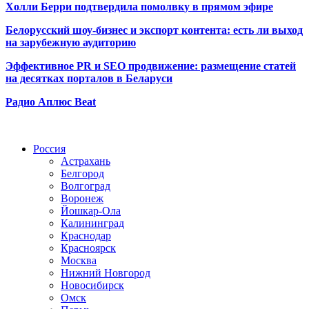
Холли Берри подтвердила помолвк
у в прямом эфире
Белорусский шоу-бизнес и экспорт контента: есть ли выход
на зарубежную аудиторию
Эффективное PR и SEO продвижение:
размещение статей
на десятках порталов в Беларуси
Радио Аплюс Beat
Радио по странам
Россия
Астрахань
Белгород
Волгоград
Воронеж
Йошкар-Ола
Калининград
Краснодар
Красноярск
Москва
Нижний Новгород
Новосибирск
Омск