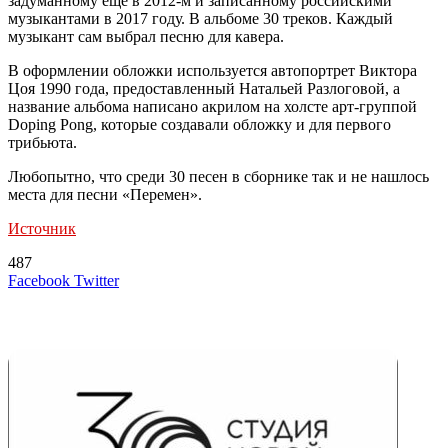
задуманному еще в 2012-м и записанному российскими
музыкантами в 2017 году. В альбоме 30 треков. Каждый
музыкант сам выбрал песню для кавера.
В оформлении обложки используется автопортрет Виктора
Цоя 1990 года, предоставленный Натальей Разлоговой, а
название альбома написано акрилом на холсте арт-группой
Doping Pong, которые создавали обложку и для первого
трибьюта.
Любопытно, что среди 30 песен в сборнике так и не нашлось
места для песни «Перемен».
Источник
487
LinkedIn
Tumblr
Reddit
Вконтакте
Одноклассники
Skype
Messenger
Messenger
WhatsApp
Telegram
Viber
Line
Поделиться
Печатать
Facebook
Twitter
через
электронную
Похожие радио
почту