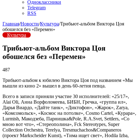
Одноклассники
Telegram
RSS
Главная
/
Новости
/
Культура
/
Трибьют-альбом Виктора Цоя
обошелся без «Перемен»
Культура
Трибьют-альбом Виктора Цоя
обошелся без «Перемен»
487
Трибьют-альбом к юбилею Виктора Цоя под названием «Мы
вышли из кино 2» вышел в день 60-летия певца.
Всего в записи приняли участие 30 исполнителей: «25/17»,
Alai Oli, Анна Ворфоломеева, БИБН, Гречка, «группа ил»,
Дарья Виардо, «Дайте танк», «Диктофон», «Жарок», Zarya,
«Комсомольск», «Космос на потолке», Cosmo Cartel, «Курара»,
Lurmish, Макодзеба, Парнишка&Pole, R.A.Svet, Settlers, «Со
мною вот что», «Стереополина», Fck Stereotypes, Super
Collection Orchestra, Terelya, Tresmuchachos&Companeros
(проект Markscheider Kunst), «Тима ищет свет», Hodila Izba,