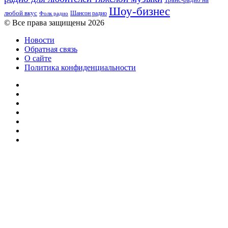
Шоу-бизнес
любой вкус
Шансон радио
Фолк радио
© Все права защищены 2026
Новости
Обратная связь
О сайте
Политика конфиденциальности
Facebook
Twitter
YouTube
vk.com
Одноклассники
Telegram
RSS
Кнопка
«Наверх»