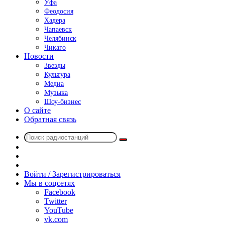
Уфа
Феодосия
Хадера
Чапаевск
Челябинск
Чикаго
Новости
Звезды
Культура
Медиа
Музыка
Шоу-бизнес
О сайте
Обратная связь
Поиск
Switch
радиостанций
skin
Sidebar
Случайное
радио
Войти / Зарегистрироваться
Мы в соцсетях
Facebook
Twitter
YouTube
vk.com