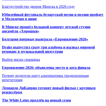
Благоустройство дворов Минска в 2026 году
Юбилейный фестиваль беларуской песни и поэзии пройдет
в Молодечно в июне
В Минске прошёл большой концерт детской студии
ансамбля «Хорошки»
Болгария впервые выиграла «Евровидение-2026»
Drake выпустил сразу три альбома и вызвал мировой
резонанс в музыкальной индустрии
Выбор маски сварщика
Евровидение-2026: объявлены место и дата финала
Почему родители ищут альтернативы традиционным
репетиторам
Леонардо ДиКаприо готовит новый фильм с крупным
режиссёром
The White Lotus продлён на новый сезон