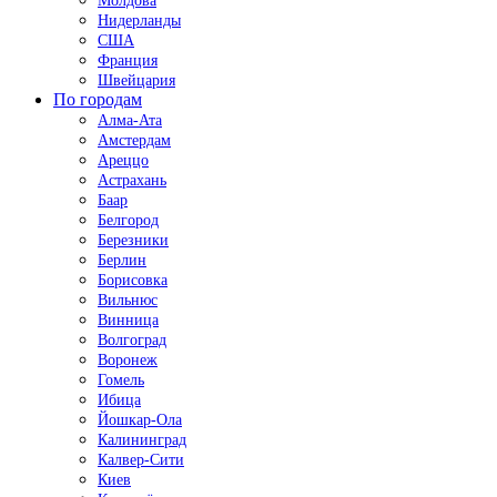
Молдова
Нидерланды
США
Франция
Швейцария
По городам
Алма-Ата
Амстердам
Ареццо
Астрахань
Баар
Белгород
Березники
Берлин
Борисовка
Вильнюс
Винница
Волгоград
Воронеж
Гомель
Ибица
Йошкар-Ола
Калининград
Калвер-Сити
Киев