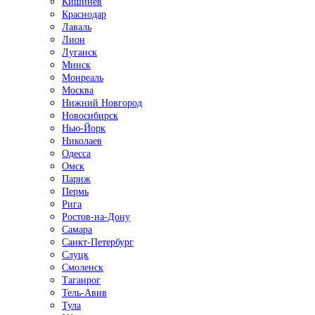
Кишинёв
Краснодар
Лаваль
Лион
Луганск
Минск
Монреаль
Москва
Нижний Новгород
Новосибирск
Нью-Йорк
Николаев
Одесса
Омск
Париж
Пермь
Рига
Ростов-на-Дону
Самара
Санкт-Петербург
Слуцк
Смоленск
Таганрог
Тель-Авив
Тула