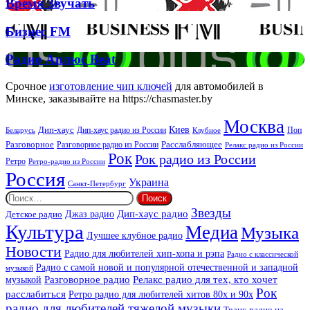
Время
Время Звучать
Спірс
Звучать
Бизнес
Бизнес FM
FM
Радио
Радио Аплюс Beat
Аплюс
Beat
Срочное
изготовление чип ключей
для автомобилей в
Минске, заказывайте на https://chasmaster.by
Москва
Киев
Дип-хаус
Дип-хаус радио из России
Клубное
Поп
Беларусь
Разговорное
Расслабляющее
Разговорное радио из России
Релакс радио из России
Рок
Рок радио из России
Ретро
Ретро-радио из России
Россия
Украина
Санкт-Петербург
Найти:
Звезды
Дип-хаус радио
Джаз радио
Детское радио
Культура
Медиа
Музыка
Лучшее клубное радио
Новости
Радио для любителей хип-хопа и рэпа
Радио с классической
Радио с самой новой и популярной отечественной и западной
музыкой
музыкой
Разговорное радио
Релакс радио для тех, кто хочет
Рок
расслабиться
Ретро радио для любителей хитов 80х и 90х
радио для любителей тяжелой музыки
Транс-радио на