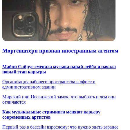
Моргенштерн признан иностранным агентом
Майли Сайрус сменила музыкальный лейбл и начала
новый этап карьеры
Организация рабочего пространства в офисе и
административном здании
Мирский или Несвижский замок: что выбрать и чем они
отличаются
Как музыкальные стриминги меняют карьеру
современных артистов
Первый раз в бассейн взрослому: что нужно знать заранее