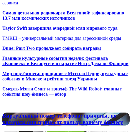
сервиса
Самая детальная радиокарта Вселенной: зафиксировано
13,7 млн космических источников
Taylor Swift завершила очередной этап мирового тура
ТМКЩ – универсальный материал для агрессивной среды
Dune: Part Two продолжает собирать награды
Главные культурные события недели: фестиваль
«Киновек» в Беларуси и открытие Нотр-Дама во Франции
Мир шоу-бизнеса: прощание с Мэттью Перри, культурные
события в Минске и рейтинг звезд Украины
Смерть Мэгги Смит и триумф The Wild Robot: главные
события шоу-бизнеса — обзор
Популярные радиостанции
Виртуальный
Виртуальный номер телефона: причины, по
номер
которым они приносят пользу вашему бизнесу
телефона:
причины,