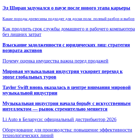
Эд Ширан задумался о паузе после нового этапа карьеры
Какие породы древесины подходят для доски пола: полный разбор и выбор
Как продлить срок службы домашнего и рабочего компьютера
без лишних затрат
Взыскание задолженности с юридических лиц: стратегия
возврата активов
Почему оценка имущества важна перед продажей
Мировая музыкальная индустрия ускоряет переход к
эпохе глобальных туров
Taylor Swift вновь оказалась в центре внимания мировой
музыкальной индустрии
Музыкальная индустрия начала борьбу с искусственным
интеллектом — рынок стремительно меняется
Li Auto в Беларуси: официальный дистрибьютор 2026
Оборудование для производства: повышение эффективности
технологических линий