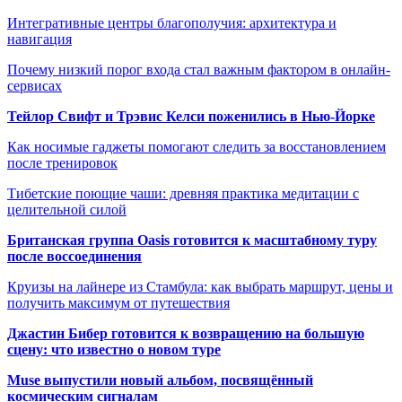
Интегративные центры благополучия: архитектура и
навигация
Почему низкий порог входа стал важным фактором в онлайн-
сервисах
Тейлор Свифт и Трэвис Келси поженились в Нью-Йорке
Как носимые гаджеты помогают следить за восстановлением
после тренировок
Тибетские поющие чаши: древняя практика медитации с
целительной силой
Британская группа Oasis готовится к масштабному туру
после воссоединения
Круизы на лайнере из Стамбула: как выбрать маршрут, цены и
получить максимум от путешествия
Джастин Бибер готовится к возвращению на большую
сцену: что известно о новом туре
Muse выпустили новый альбом, посвящённый
космическим сигналам