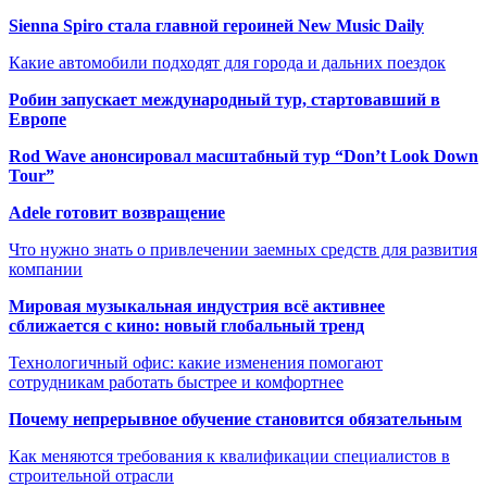
Sienna Spiro стала главной героиней New Music Daily
Какие автомобили подходят для города и дальних поездок
Робин запускает международный тур, стартовавший в
Европе
Rod Wave анонсировал масштабный тур “Don’t Look Down
Tour”
Adele готовит возвращение
Что нужно знать о привлечении заемных средств для развития
компании
Мировая музыкальная индустрия всё активнее
сближается с кино: новый глобальный тренд
Технологичный офис: какие изменения помогают
сотрудникам работать быстрее и комфортнее
Почему непрерывное обучение становится обязательным
Как меняются требования к квалификации специалистов в
строительной отрасли