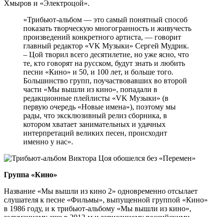
Хмыров и «Электроцой».
«Трибьют-альбом — это самый понятный способ
показать творческую многогранность и живучесть
произведений конкретного артиста, — говорит
главный редактор «VK Музыки» Сергей Мудрик.
– Цой творил всего десятилетие, но уже ясно, что
те, кто говорят на русском, будут знать и любить
песни «Кино» и 50, и 100 лет, и больше того.
Большинство групп, поучаствовавших во второй
части «Мы вышли из кино», попадали в
редакционные плейлисты «VK Музыки» (в
первую очередь «Новые имена»), поэтому мы
рады, что эксклюзивный релиз сборника, в
котором хватает занимательных и удачных
интерпретаций великих песен, происходит
именно у нас».
Группа «Кино»
Название «Мы вышли из кино 2» одновременно отсылает
слушателя к песне «Фильмы», выпущенной группой «Кино»
в 1986 году, и к трибьют-альбому «Мы вышли из кино»,