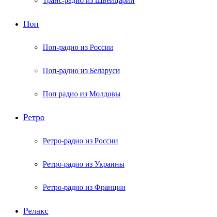
Транс-радио из Швейцарии
Поп
Поп-радио из России
Поп-радио из Беларуси
Поп радио из Молдовы
Ретро
Ретро-радио из России
Ретро-радио из Украины
Ретро-радио из Франции
Релакс