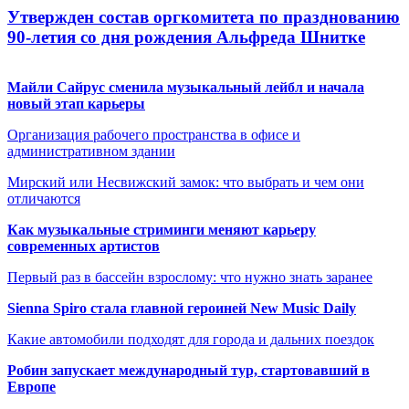
Утвержден состав оргкомитета по празднованию
90-летия со дня рождения Альфреда Шнитке
Майли Сайрус сменила музыкальный лейбл и начала
новый этап карьеры
Организация рабочего пространства в офисе и
административном здании
Мирский или Несвижский замок: что выбрать и чем они
отличаются
Как музыкальные стриминги меняют карьеру
современных артистов
Первый раз в бассейн взрослому: что нужно знать заранее
Sienna Spiro стала главной героиней New Music Daily
Какие автомобили подходят для города и дальних поездок
Робин запускает международный тур, стартовавший в
Европе