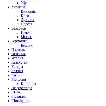
Уфа
Украина
Винница
Киев
Луганск
Одесса
Беларусь
Гомель
Минск
Германия
Берлин
Израиль
Испания
Италия
Казахстан
Канада
Латвия
Литва
Молдова
Кишинёв
Нидерланды
США
Франция
Швейцария