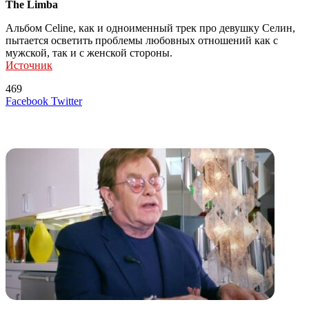
The Limba
Альбом Celine, как и одноименный трек про девушку Селин,
пытается осветить проблемы любовных отношений как с
мужской, так и с женской стороны.
Источник
469
LinkedIn
Tumblr
Reddit
Вконтакте
Одноклассники
Skype
Messenger
Messenger
WhatsApp
Telegram
Viber
Line
Поделиться
Печатать
Facebook
Twitter
через
электронную
Похожие радио
почту