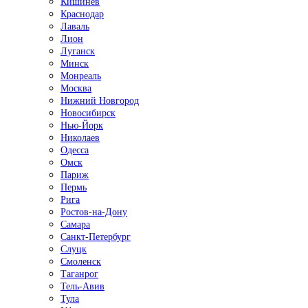
Кишинёв
Краснодар
Лаваль
Лион
Луганск
Минск
Монреаль
Москва
Нижний Новгород
Новосибирск
Нью-Йорк
Николаев
Одесса
Омск
Париж
Пермь
Рига
Ростов-на-Дону
Самара
Санкт-Петербург
Слуцк
Смоленск
Таганрог
Тель-Авив
Тула