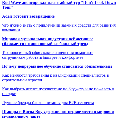
Rod Wave анонсировал масштабный тур “Don’t Look Down
Tour”
Adele готовит возвращение
Что нужно знать о привлечении заемных средств для развития
компании
Мировая музыкальная индустрия всё активнее
сближается с кино: новый глобальный тренд
Технологичный офис: какие изменения помогают
сотрудникам работать быстрее и комфортнее
Почему непрерывное обучение становится обязательным
Как меняются требования к квалификации специалистов в
строительной отрасли
Как выбрать летнее путешествие по бюджету и не пожалеть о
поездке
Лучшие бренды блоков питания для B2B-сегмента
Шакира и Burna Boy удерживают первое место в мировом
музыкальном чарте