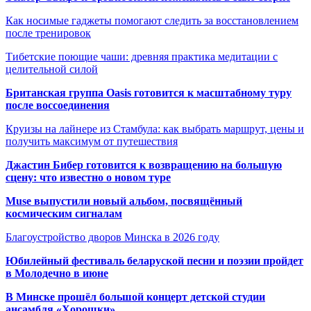
Как носимые гаджеты помогают следить за восстановлением
после тренировок
Тибетские поющие чаши: древняя практика медитации с
целительной силой
Британская группа Oasis готовится к масштабному туру
после воссоединения
Круизы на лайнере из Стамбула: как выбрать маршрут, цены и
получить максимум от путешествия
Джастин Бибер готовится к возвращению на большую
сцену: что известно о новом туре
Muse выпустили новый альбом, посвящённый
космическим сигналам
Благоустройство дворов Минска в 2026 году
Юбилейный фестиваль беларуской песни и поэзии пройдет
в Молодечно в июне
В Минске прошёл большой концерт детской студии
ансамбля «Хорошки»