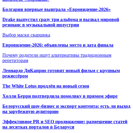
Болгария впервые выиграла «Евровидение-2026»
Drake выпустил сразу три альбома и вызвал мировой
резонанс в музыкальной индустрии
Выбор маски сварщика
Евровидение-2026: объявлены место и дата финала
Почему родители ищут альтернативы традиционным
репетиторам
Леонардо ДиКаприо готовит новый фильм с крупным
режиссёром
The White Lotus продлён на новый сезон
Холли Берри подтвердила помолвк
у в прямом эфире
Белорусский шоу-бизнес и экспорт контента: есть ли выход
на зарубежную аудиторию
Эффективное PR и SEO продвижение:
размещение статей
на десятках порталов в Беларуси