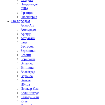
Молдова
Нидерланды
США
Франция
Швейцария
По городам
Алма-Ата
Амстердам
Ареццо
Астрахань
Баар
Белгород
Березники
Берлин
Борисовка
Вильнюс
Винница
Волгоград
Воронеж
Гомель
Ибица
Йошкар-Ола
Калининград
Калвер-Сити
Киев