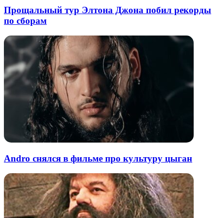
Прощальный тур Элтона Джона побил рекорды
по сборам
Andro снялся в фильме про культуру цыган