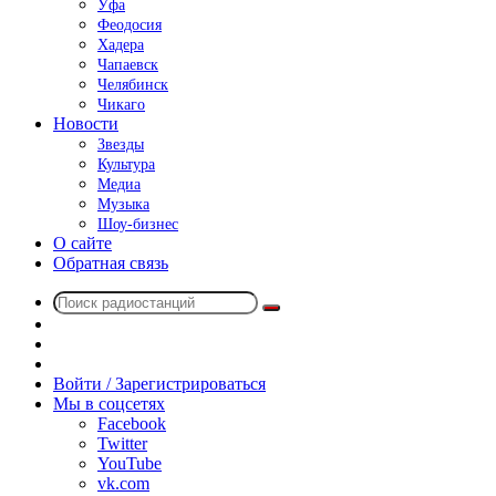
Уфа
Феодосия
Хадера
Чапаевск
Челябинск
Чикаго
Новости
Звезды
Культура
Медиа
Музыка
Шоу-бизнес
О сайте
Обратная связь
Поиск
Switch
радиостанций
skin
Sidebar
Случайное
радио
Войти / Зарегистрироваться
Мы в соцсетях
Facebook
Twitter
YouTube
vk.com