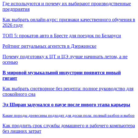
Где используются и почему их выбирают производственные
предприятия
Как выбрать онлайн-курс: признаки качественного обучения в
2026 году
ТОП 5: прокатов авто в Бресте для поездок по Беларуси
Рейтинг ритуальных агентств в Дзержинске
Почему подготовку к ЦТ и ЦЭ лучше начинать летом, а не
осенью
В мировой музыкальной индустрии появится новый
гигант
Как выбрать снотворное без рецепта: полное руководство для
спокойного сна
Эд Ширан задумался о паузе после нового этапа карьеры
Какие породы древесины подходят для доски пола: полный разбор и выбор
Как продлить срок службы домашнего и рабочего компьютера
без лишних затрат