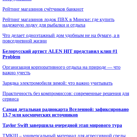
Рейтинг магазинов счётчиков банкнот
Рейтинг магазинов лодок ПВХ в Минске: где купить
надежную лодку для рыбалки и отдыха
Что делает одноэтажный дом удобным не на бумаге, а в
повседневной жизни
Белорусский артист ALEN HIT представил клип #1
Problem
Организация корпоративного отдыха на природе — что
важно учесть
Зарядка электромобиля зимой: что важно учитывать
Практичность без компромиссов: современные решения для
сервиса
Самая детальная радиокарта Вселенной: зафиксировано
13,7 млн космических источников
Taylor Swift завершила очередной этап мирового тура
ТМКЩ – универсальный материал для агрессивной среды