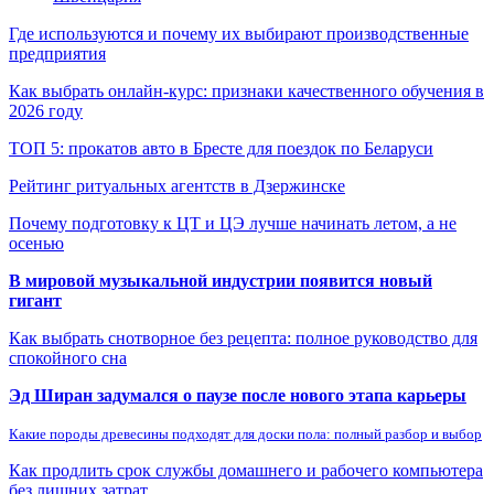
Где используются и почему их выбирают производственные
предприятия
Как выбрать онлайн-курс: признаки качественного обучения в
2026 году
ТОП 5: прокатов авто в Бресте для поездок по Беларуси
Рейтинг ритуальных агентств в Дзержинске
Почему подготовку к ЦТ и ЦЭ лучше начинать летом, а не
осенью
В мировой музыкальной индустрии появится новый
гигант
Как выбрать снотворное без рецепта: полное руководство для
спокойного сна
Эд Ширан задумался о паузе после нового этапа карьеры
Какие породы древесины подходят для доски пола: полный разбор и выбор
Как продлить срок службы домашнего и рабочего компьютера
без лишних затрат