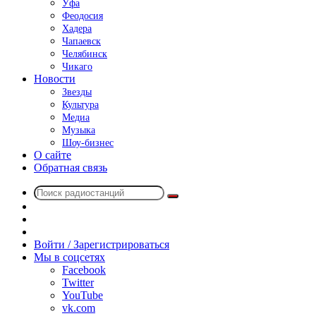
Уфа
Феодосия
Хадера
Чапаевск
Челябинск
Чикаго
Новости
Звезды
Культура
Медиа
Музыка
Шоу-бизнес
О сайте
Обратная связь
Поиск
Switch
радиостанций
skin
Sidebar
Случайное
радио
Войти / Зарегистрироваться
Мы в соцсетях
Facebook
Twitter
YouTube
vk.com