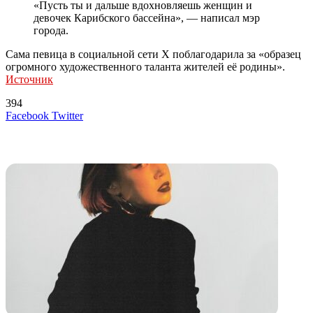
«Пусть ты и дальше вдохновляешь женщин и
девочек Карибского бассейна», — написал мэр
города.
Сама певица в социальной сети X поблагодарила за «образец
огромного художественного таланта жителей её родины».
Источник
394
LinkedIn
Tumblr
Reddit
Вконтакте
Одноклассники
Skype
Messenger
Messenger
WhatsApp
Telegram
Viber
Line
Поделиться
Печатать
Facebook
Twitter
через
электронную
Похожие радио
почту