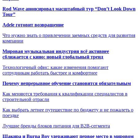
Rod Wave анонсировал масштабный тур “Don’t Look Down
Tour”
Adele готовит возвращение
Что нужно знать о привлечении заемных средств для развития
компании
Мировая музыкальная индустрия всё активнее
сближается с кино: новый глобальный тренд
Технологичный офис: какие изменения помогают
сотрудникам работать быстрее и комфортнее
Почему непрерывное обучение становится обязательным
Как меняются требования к квалификации специалистов в
строительной отрасли
Как выбрать летнее путешествие по бюджету и не пожалеть о
поездке
Лучшие бренды блоков питания для B2B-сегмента
Шакира и Burna Boy удерживают первое место в мировом