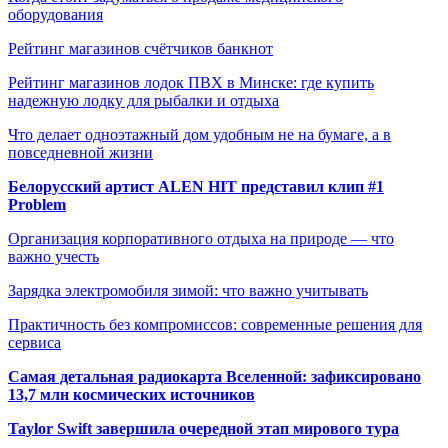
оборудования
Рейтинг магазинов счётчиков банкнот
Рейтинг магазинов лодок ПВХ в Минске: где купить
надежную лодку для рыбалки и отдыха
Что делает одноэтажный дом удобным не на бумаге, а в
повседневной жизни
Белорусский артист ALEN HIT представил клип #1
Problem
Организация корпоративного отдыха на природе — что
важно учесть
Зарядка электромобиля зимой: что важно учитывать
Практичность без компромиссов: современные решения для
сервиса
Самая детальная радиокарта Вселенной: зафиксировано
13,7 млн космических источников
Taylor Swift завершила очередной этап мирового тура