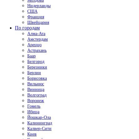
Молдова
Нидерланды
США
Франция
Швейцария
По городам
Алма-Ата
Амстердам
Ареццо
Астрахань
Баар
Белгород
Березники
Берлин
Борисовка
Вильнюс
Винница
Волгоград
Воронеж
Гомель
Ибица
Йошкар-Ола
Калининград
Калвер-Сити
Киев