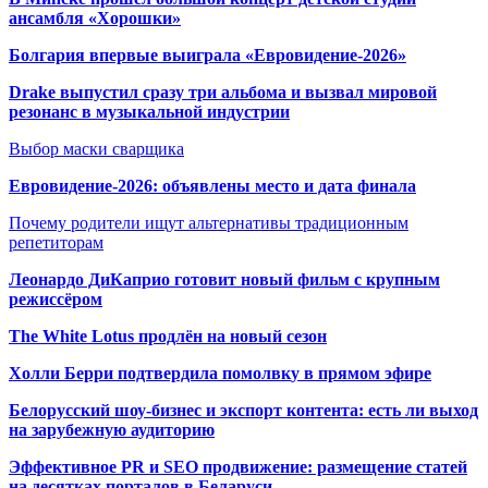
ансамбля «Хорошки»
Болгария впервые выиграла «Евровидение-2026»
Drake выпустил сразу три альбома и вызвал мировой
резонанс в музыкальной индустрии
Выбор маски сварщика
Евровидение-2026: объявлены место и дата финала
Почему родители ищут альтернативы традиционным
репетиторам
Леонардо ДиКаприо готовит новый фильм с крупным
режиссёром
The White Lotus продлён на новый сезон
Холли Берри подтвердила помолвк
у в прямом эфире
Белорусский шоу-бизнес и экспорт контента: есть ли выход
на зарубежную аудиторию
Эффективное PR и SEO продвижение:
размещение статей
на десятках порталов в Беларуси