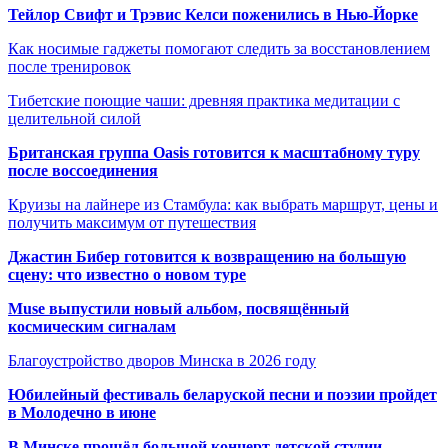
Тейлор Свифт и Трэвис Келси поженились в Нью-Йорке
Как носимые гаджеты помогают следить за восстановлением
после тренировок
Тибетские поющие чаши: древняя практика медитации с
целительной силой
Британская группа Oasis готовится к масштабному туру
после воссоединения
Круизы на лайнере из Стамбула: как выбрать маршрут, цены и
получить максимум от путешествия
Джастин Бибер готовится к возвращению на большую
сцену: что известно о новом туре
Muse выпустили новый альбом, посвящённый
космическим сигналам
Благоустройство дворов Минска в 2026 году
Юбилейный фестиваль беларуской песни и поэзии пройдет
в Молодечно в июне
В Минске прошёл большой концерт детской студии