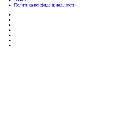
Политика конфиденциальности
Facebook
Twitter
YouTube
vk.com
Одноклассники
Telegram
RSS
Кнопка
«Наверх»