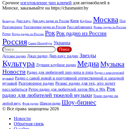
Beat
Срочное
изготовление чип ключей
для автомобилей в
Минске, заказывайте на https://chasmaster.by
Москва
Киев
Дип-хаус
Дип-хаус радио из России
Клубное
Поп
Беларусь
Разговорное
Расслабляющее
Разговорное радио из России
Релакс радио из России
Рок
Рок радио из России
Ретро
Ретро-радио из России
Россия
Украина
Санкт-Петербург
Найти:
Звезды
Дип-хаус радио
Джаз радио
Детское радио
Культура
Медиа
Музыка
Лучшее клубное радио
Новости
Радио для любителей хип-хопа и рэпа
Радио с классической
Радио с самой новой и популярной отечественной и западной
музыкой
музыкой
Разговорное радио
Релакс радио для тех, кто хочет
Рок
расслабиться
Ретро радио для любителей хитов 80х и 90х
радио для любителей тяжелой музыки
Транс-радио на
Шоу-бизнес
любой вкус
Шансон радио
Фолк радио
© Все права защищены 2026
Новости
Обратная связь
О сайте