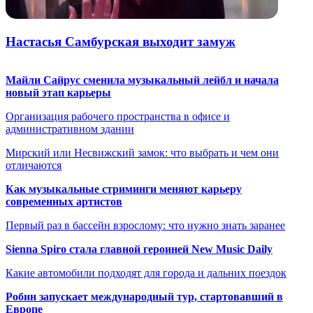
Настасья Самбурская выходит замуж
Майли Сайрус сменила музыкальный лейбл и начала
новый этап карьеры
Организация рабочего пространства в офисе и
административном здании
Мирский или Несвижский замок: что выбрать и чем они
отличаются
Как музыкальные стриминги меняют карьеру
современных артистов
Первый раз в бассейн взрослому: что нужно знать заранее
Sienna Spiro стала главной героиней New Music Daily
Какие автомобили подходят для города и дальних поездок
Робин запускает международный тур, стартовавший в
Европе