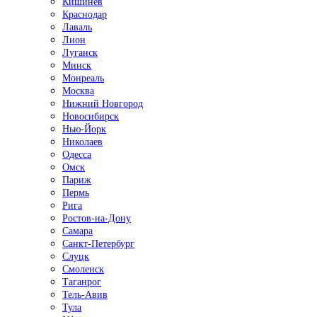
Кишинёв
Краснодар
Лаваль
Лион
Луганск
Минск
Монреаль
Москва
Нижний Новгород
Новосибирск
Нью-Йорк
Николаев
Одесса
Омск
Париж
Пермь
Рига
Ростов-на-Дону
Самара
Санкт-Петербург
Слуцк
Смоленск
Таганрог
Тель-Авив
Тула