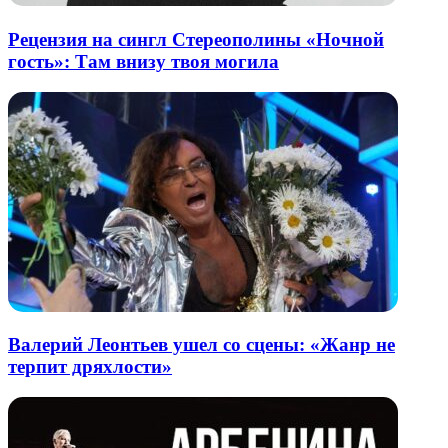
Рецензия на сингл Стереополины «Ночной
гость»: Там внизу твоя могила
Валерий Леонтьев ушел со сцены: «Жанр не
терпит дряхлости»