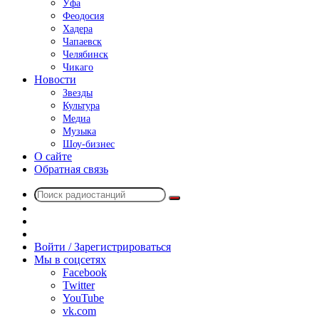
Уфа
Феодосия
Хадера
Чапаевск
Челябинск
Чикаго
Новости
Звезды
Культура
Медиа
Музыка
Шоу-бизнес
О сайте
Обратная связь
Поиск
Switch
радиостанций
skin
Sidebar
Случайное
радио
Войти / Зарегистрироваться
Мы в соцсетях
Facebook
Twitter
YouTube
vk.com