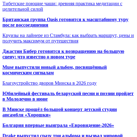
Тибетские поющие чаши: древняя практика медитации с
целительной силой
Британская группа Oasis готовится к масштабному туру
после воссоединения
Круизы на лайнере из Стамбула: как выбрать маршрут, цены и
получить максимум от путешествия
Джастин Бибер готовится к возвращению на большую
сцену: что известно о новом туре
Muse выпустили новый альбом, посвящённый
космическим сигналам
Благоустройство дворов Минска в 2026 году
Юбилейный фестиваль беларуской песни и поэзии пройдет
в Молодечно в июне
В Минске прошёл большой концерт детской студии
ансамбля «Хорошки»
Болгария впервые выиграла «Евровидение-2026»
Drake выпустил сразу три альбома и вызвал мировой