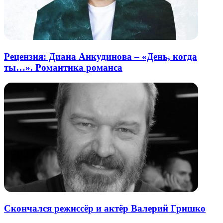
Рецензия: Диана Анкудинова – «День, когда
ты…». Романтика романса
Скончался режиссёр и актёр Валерий Гришко