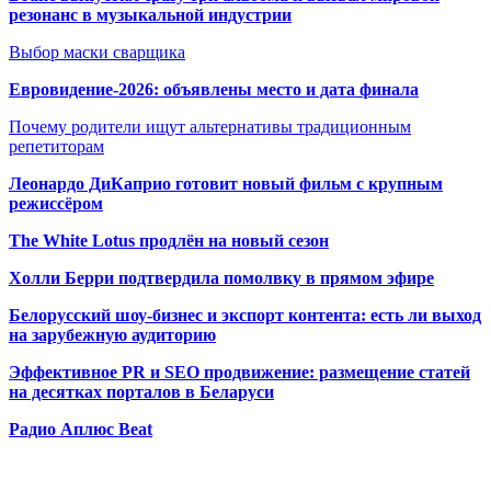
резонанс в музыкальной индустрии
Выбор маски сварщика
Евровидение-2026: объявлены место и дата финала
Почему родители ищут альтернативы традиционным
репетиторам
Леонардо ДиКаприо готовит новый фильм с крупным
режиссёром
The White Lotus продлён на новый сезон
Холли Берри подтвердила помолвк
у в прямом эфире
Белорусский шоу-бизнес и экспорт контента: есть ли выход
на зарубежную аудиторию
Эффективное PR и SEO продвижение:
размещение статей
на десятках порталов в Беларуси
Радио Аплюс Beat
Радио по странам