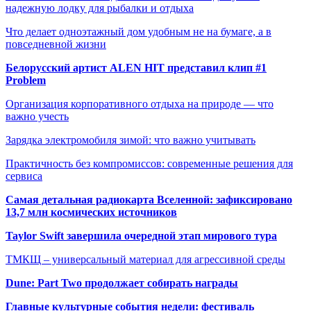
надежную лодку для рыбалки и отдыха
Что делает одноэтажный дом удобным не на бумаге, а в
повседневной жизни
Белорусский артист ALEN HIT представил клип #1
Problem
Организация корпоративного отдыха на природе — что
важно учесть
Зарядка электромобиля зимой: что важно учитывать
Практичность без компромиссов: современные решения для
сервиса
Самая детальная радиокарта Вселенной: зафиксировано
13,7 млн космических источников
Taylor Swift завершила очередной этап мирового тура
ТМКЩ – универсальный материал для агрессивной среды
Dune: Part Two продолжает собирать награды
Главные культурные события недели: фестиваль