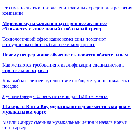
Что нужно знать о привлечении заемных средств для развития
компании
Мировая музыкальная индустрия всё активнее
сближается с кино: новый глобальный тренд
Технологичный офис: какие изменения помогают
сотрудникам работать быстрее и комфортнее
Почему непрерывное обучение становится обязательным
Как меняются требования к квалификации специалистов в
строительной отрасли
Как выбрать летнее путешествие по бюджету и не пожалеть о
поездке
Лучшие бренды блоков питания для B2B-сегмента
Шакира и Burna Boy удерживают первое место в мировом
музыкальном чарте
Майли Сайрус сменила музыкальный лейбл и начала новый
этап карьеры