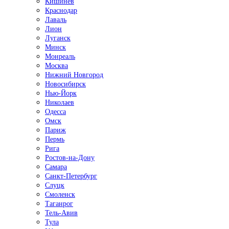
Кишинёв
Краснодар
Лаваль
Лион
Луганск
Минск
Монреаль
Москва
Нижний Новгород
Новосибирск
Нью-Йорк
Николаев
Одесса
Омск
Париж
Пермь
Рига
Ростов-на-Дону
Самара
Санкт-Петербург
Слуцк
Смоленск
Таганрог
Тель-Авив
Тула