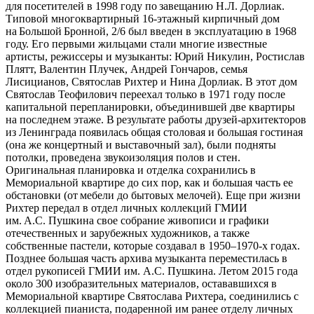
для посетителей в 1998 году по завещанию Н.Л. Дорлиак.
Типовой многоквартирный 16-этажный кирпичный дом
на Большой Бронной, 2/6 был введен в эксплуатацию в 1968
году. Его первыми жильцами стали многие известные
артисты, режиссеры и музыканты: Юрий Никулин, Ростислав
Плятт, Валентин Плучек, Андрей Гончаров, семья
Лисицианов, Святослав Рихтер и Нина Дорлиак. В этот дом
Святослав Теофилович переехал только в 1971 году после
капитальной перепланировки, объединившей две квартиры
на последнем этаже. В результате работы друзей-архитекторов
из Ленинграда появилась общая столовая и большая гостиная
(она же концертный и выставочный зал), были подняты
потолки, проведена звукоизоляция полов и стен.
Оригинальная планировка и отделка сохранились в
Мемориальной квартире до сих пор, как и большая часть ее
обстановки (от мебели до бытовых мелочей). Еще при жизни
Рихтер передал в отдел личных коллекций ГМИИ
им. А.С. Пушкина свое собрание живописи и графики
отечественных и зарубежных художников, а также
собственные пастели, которые создавал в 1950–1970-х годах.
Позднее большая часть архива музыканта переместилась в
отдел рукописей ГМИИ им. А.С. Пушкина. Летом 2015 года
около 300 изобразительных материалов, остававшихся в
Мемориальной квартире Святослава Рихтера, соединились с
коллекцией пианиста, подаренной им ранее отделу личных