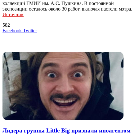
коллекций ГМИИ им. А.С. Пушкина. В постоянной
экспозиции осталось около 30 работ, включая пастели мэтра.
Источник
582
LinkedIn
Tumblr
Reddit
Вконтакте
Одноклассники
Skype
Messenger
Messenger
WhatsApp
Telegram
Viber
Line
Поделиться
Печатать
Facebook
Twitter
через
электронную
Похожие радио
почту
Лидера группы Little Big признали иноагентом