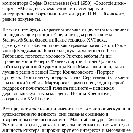
композитора Софьи Васильевны (май 1950), «Золотой диск»
фирмы «Мелодия», увековечивший легендарную
интерпретацию фортепианного концерта П.И. Чайковского,
редкие документы.
Вместе с тем будут сохранены знаковые предметы обстановки,
не подлежащие ротации. Среди них два рояля фирмы
Steinway&Sons, флорентийские торшеры XVI века,
французский гобелен, японская керамика, вазы Эмиля Галле,
«штоф Бенджамина Бриттена», куклы-марионетки Резо
Габриадзе, портреты молодого Рихтера работы Анны
Трояновской и Роберта Фалька, портрет Нины Дорлиак
работы грузинской художницы Кето Магалашвили, одна их
лучших ранних вещей Петра Кончаловского «Портрет
супругов Веригиных», подарок Елены Сергеевны Булгаковой
– маленький пейзаж Мартироса Сарьяна и еще один редкий
подарок от почитателей таланта пианиста – испанская
деревянная скульптура младенца Иоанна Крестителя,
созданная в XVIII веке.
Все предметы экспозиции имеют не только историческую или
художественную ценность, они связаны с жизнью и
творчеством великого пианиста. Масштаб фигуры Святослава
Рихтера выходит далеко за пределы понятия пианист-виртуоз.
Личность Рихтера, широкий круг его интересов и высочайшее