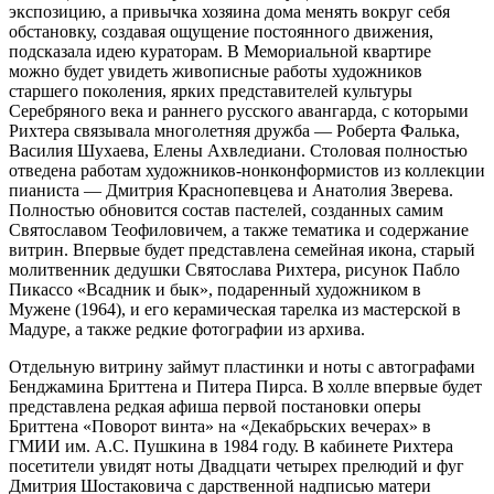
экспозицию, а привычка хозяина дома менять вокруг себя
обстановку, создавая ощущение постоянного движения,
подсказала идею кураторам. В Мемориальной квартире
можно будет увидеть живописные работы художников
старшего поколения, ярких представителей культуры
Серебряного века и раннего русского авангарда, с которыми
Рихтера связывала многолетняя дружба — Роберта Фалька,
Василия Шухаева, Елены Ахвледиани. Столовая полностью
отведена работам художников-нонконформистов из коллекции
пианиста — Дмитрия Краснопевцева и Анатолия Зверева.
Полностью обновится состав пастелей, созданных самим
Святославом Теофиловичем, а также тематика и содержание
витрин. Впервые будет представлена семейная икона, старый
молитвенник дедушки Святослава Рихтера, рисунок Пабло
Пикассо «Всадник и бык», подаренный художником в
Мужене (1964), и его керамическая тарелка из мастерской в
Мадуре, а также редкие фотографии из архива.
Отдельную витрину займут пластинки и ноты с автографами
Бенджамина Бриттена и Питера Пирса. В холле впервые будет
представлена редкая афиша первой постановки оперы
Бриттена «Поворот винта» на «Декабрьских вечерах» в
ГМИИ им. А.С. Пушкина в 1984 году. В кабинете Рихтера
посетители увидят ноты Двадцати четырех прелюдий и фуг
Дмитрия Шостаковича с дарственной надписью матери