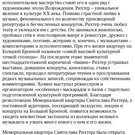
исполнительское мастерство ставят его в один ряд с
художниками эпохи Возрождения. Рихтер – уникальное
явление в культуре XX века. Помимо страстной любви к
музыке, феноменального по количеству произведений
репертуара и бесчисленных концертов, Рихтер очень любил
театр и увлекался им с детства. Он занимался живописью,
пробовал себя в эпистолярном жанре и режиссуре, дружил с
художниками, поэтами, актерами и, конечно, с музыкантами –
композиторами и исполнителями. При его жизни квартиру на
Большой Бронной называли «самой высокой культурной
точкой столицы». На последнем этаже знаменитой
шестнадцатиэтажной кирпичной «башни» Рихтер устраивал
выставки, домашние концерты, киносеансы, ставил
спектакли, проводил литературные чтения и прослушивания
редких музыкальных записей, сопровождая их собственными
комментариями. Хозяин выступал режиссером и
организатором «особенных» маскарадов и балов с тщательно
подготовленной культурной программой. Благодаря
реэкспозиции Мемориальной квартиры Святослава Рихтера, у
постоянной аудитории, посещающей экскурсии, лекции и
концерты на Большой Бронной, появится возможность
увидеть неизвестные экспонаты из коллекции великого
музыканта и узнать много нового о нем и его жизни.
Мемориальная квартира Святослава Рихтера была открыта