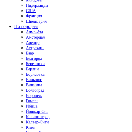
Молдова
Нидерланды
США
Франция
Швейцария
По городам
Алма-Ата
Амстердам
Ареццо
Астрахань
Баар
Белгород
Березники
Берлин
Борисовка
Вильнюс
Винница
Волгоград
Воронеж
Гомель
Ибица
Йошкар-Ола
Калининград
Калвер-Сити
Киев