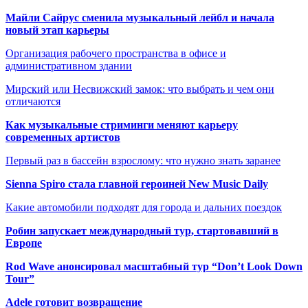
Майли Сайрус сменила музыкальный лейбл и начала
новый этап карьеры
Организация рабочего пространства в офисе и
административном здании
Мирский или Несвижский замок: что выбрать и чем они
отличаются
Как музыкальные стриминги меняют карьеру
современных артистов
Первый раз в бассейн взрослому: что нужно знать заранее
Sienna Spiro стала главной героиней New Music Daily
Какие автомобили подходят для города и дальних поездок
Робин запускает международный тур, стартовавший в
Европе
Rod Wave анонсировал масштабный тур “Don’t Look Down
Tour”
Adele готовит возвращение