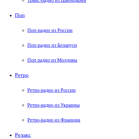
Транс-радио из Швейцарии
Поп
Поп-радио из России
Поп-радио из Беларуси
Поп радио из Молдовы
Ретро
Ретро-радио из России
Ретро-радио из Украины
Ретро-радио из Франции
Релакс