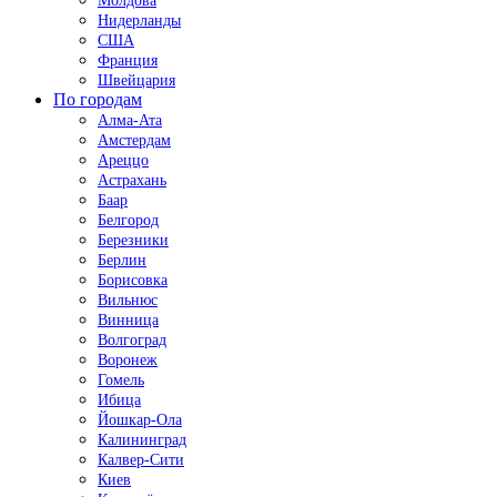
Молдова
Нидерланды
США
Франция
Швейцария
По городам
Алма-Ата
Амстердам
Ареццо
Астрахань
Баар
Белгород
Березники
Берлин
Борисовка
Вильнюс
Винница
Волгоград
Воронеж
Гомель
Ибица
Йошкар-Ола
Калининград
Калвер-Сити
Киев