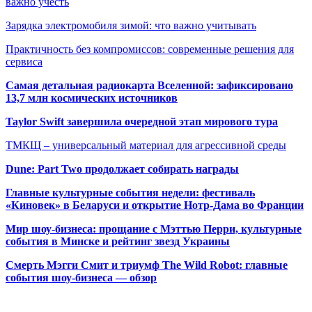
важно учесть
Зарядка электромобиля зимой: что важно учитывать
Практичность без компромиссов: современные решения для
сервиса
Самая детальная радиокарта Вселенной: зафиксировано
13,7 млн космических источников
Taylor Swift завершила очередной этап мирового тура
ТМКЩ – универсальный материал для агрессивной среды
Dune: Part Two продолжает собирать награды
Главные культурные события недели: фестиваль
«Киновек» в Беларуси и открытие Нотр-Дама во Франции
Мир шоу-бизнеса: прощание с Мэттью Перри, культурные
события в Минске и рейтинг звезд Украины
Смерть Мэгги Смит и триумф The Wild Robot: главные
события шоу-бизнеса — обзор
Популярные радиостанции