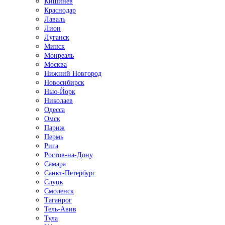
Кишинёв
Краснодар
Лаваль
Лион
Луганск
Минск
Монреаль
Москва
Нижний Новгород
Новосибирск
Нью-Йорк
Николаев
Одесса
Омск
Париж
Пермь
Рига
Ростов-на-Дону
Самара
Санкт-Петербург
Слуцк
Смоленск
Таганрог
Тель-Авив
Тула