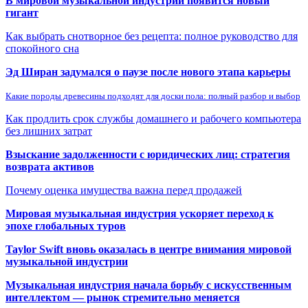
В мировой музыкальной индустрии появится новый
гигант
Как выбрать снотворное без рецепта: полное руководство для
спокойного сна
Эд Ширан задумался о паузе после нового этапа карьеры
Какие породы древесины подходят для доски пола: полный разбор и выбор
Как продлить срок службы домашнего и рабочего компьютера
без лишних затрат
Взыскание задолженности с юридических лиц: стратегия
возврата активов
Почему оценка имущества важна перед продажей
Мировая музыкальная индустрия ускоряет переход к
эпохе глобальных туров
Taylor Swift вновь оказалась в центре внимания мировой
музыкальной индустрии
Музыкальная индустрия начала борьбу с искусственным
интеллектом — рынок стремительно меняется