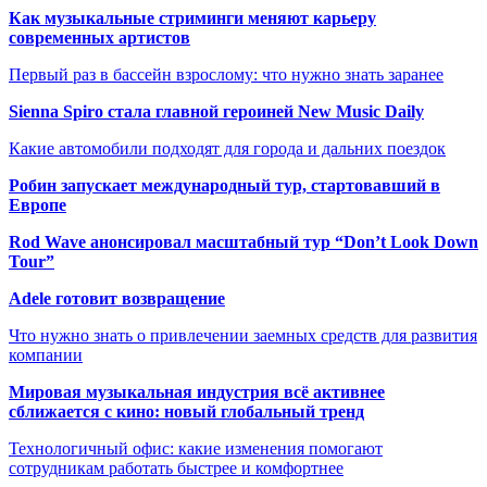
Как музыкальные стриминги меняют карьеру
современных артистов
Первый раз в бассейн взрослому: что нужно знать заранее
Sienna Spiro стала главной героиней New Music Daily
Какие автомобили подходят для города и дальних поездок
Робин запускает международный тур, стартовавший в
Европе
Rod Wave анонсировал масштабный тур “Don’t Look Down
Tour”
Adele готовит возвращение
Что нужно знать о привлечении заемных средств для развития
компании
Мировая музыкальная индустрия всё активнее
сближается с кино: новый глобальный тренд
Технологичный офис: какие изменения помогают
сотрудникам работать быстрее и комфортнее