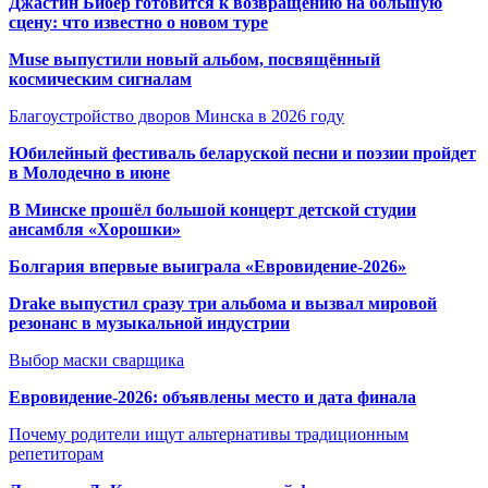
Джастин Бибер готовится к возвращению на большую
сцену: что известно о новом туре
Muse выпустили новый альбом, посвящённый
космическим сигналам
Благоустройство дворов Минска в 2026 году
Юбилейный фестиваль беларуской песни и поэзии пройдет
в Молодечно в июне
В Минске прошёл большой концерт детской студии
ансамбля «Хорошки»
Болгария впервые выиграла «Евровидение-2026»
Drake выпустил сразу три альбома и вызвал мировой
резонанс в музыкальной индустрии
Выбор маски сварщика
Евровидение-2026: объявлены место и дата финала
Почему родители ищут альтернативы традиционным
репетиторам