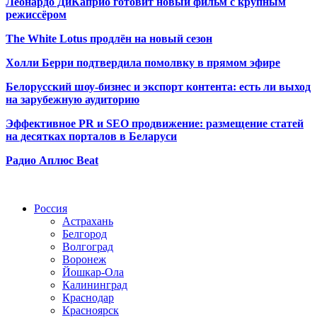
Леонардо ДиКаприо готовит новый фильм с крупным
режиссёром
The White Lotus продлён на новый сезон
Холли Берри подтвердила помолвк
у в прямом эфире
Белорусский шоу-бизнес и экспорт контента: есть ли выход
на зарубежную аудиторию
Эффективное PR и SEO продвижение:
размещение статей
на десятках порталов в Беларуси
Радио Аплюс Beat
Радио по странам
Россия
Астрахань
Белгород
Волгоград
Воронеж
Йошкар-Ола
Калининград
Краснодар
Красноярск