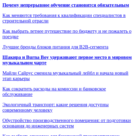
Почему непрерывное обучение становится обязательным
Как меняются требования к квалификации специалистов в
строительной отрасли
Как выбрать летнее путешествие по бюджету и не пожалеть о
поездке
Лучшие бренды блоков питания для B2B-сегмента
Шакира и Burna Boy удерживают первое место в мировом
музыкальном чарте
Майли Сайрус сменила музыкальный лейбл и начала новый
этап карьеры
Как сократить расходы на комиссии и банковское
обслуживание
Экологичный транспорт: какие решения доступны
современному человеку
Обустройство производственного помещения: от подготовки
основания до инженерных систем