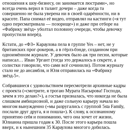
отношения к шоу-бизнесу, он занимается люстрами», но
всегда очень верил в талант дочери – даже когда та
совершенно не была уверена ни в своей одарённости, ни в
красоте. Папа снимал её видео, отправлял на кастинги («я тут
одно пересматривала — позорище») и даже при отборе на
«Фабрику звёзд» уболтал половину очереди, чтобы девочку
пропустили вперёд.
Кстати, до «ФЗ» Караулова пела в группе Yes – нет, не у
британских прог-рокеров, а в гёрлз-бэнде, созданном при
одноимённом журнале. У девочек было аж три песни, которые
написал… Иван Ургант (тогда это держалось в секрете, а
солистки говорили, что сами всё сочинили). Потом журналу
стало не до ансамбля, и Юля отправилась на «Фабрику
звёзд-5».
Собравшиеся с удовольствием пересмотрели архивные кадры
с проекта («смотрите, я трогаю Мурата Насырова! Господи,
зачем я это делаю?»), а гостья призналась, что никогда не была
слишком амбициозной, и даже сольную карьеру начала во
многом вынужденно («мы разругались с группой 5sta Family,
послали друг друга, я и пошла»). К слову, к осознанному
принятию себя и пониманию, чего она хочет от жизни,
Юлианна пришла годам к 30. После этого карьера пошла
вверх, и к нынешним 35 Караулова многого добилась.