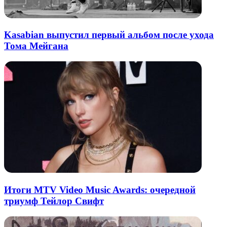
Kasabian выпустил первый альбом после ухода
Тома Мейгана
Итоги MTV Video Music Awards: очередной
триумф Тейлор Свифт