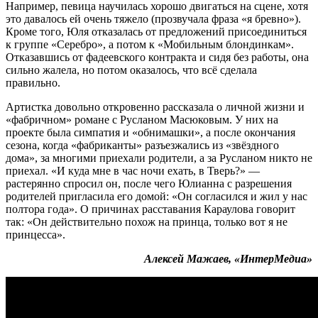
Например, певица научилась хорошо двигаться на сцене, хотя
это давалось ей очень тяжело (прозвучала фраза «я бревно»).
Кроме того, Юля отказалась от предложений присоединиться
к группе «Серебро», а потом к «Мобильным блондинкам».
Отказавшись от фадеевского контракта и сидя без работы, она
сильно жалела, но потом оказалось, что всё сделала
правильно.
Артистка довольно откровенно рассказала о личной жизни и
«фабричном» романе с Русланом Масюковым. У них на
проекте была симпатия и «обнимашки», а после окончания
сезона, когда «фабриканты» разъезжались из «звёздного
дома», за многими приехали родители, а за Русланом никто не
приехал. «И куда мне в час ночи ехать, в Тверь?» —
растерянно спросил он, после чего Юлианна с разрешения
родителей пригласила его домой: «Он согласился и жил у нас
полтора года». О причинах расставания Караулова говорит
так: «Он действительно похож на принца, только вот я не
принцесса».
Алексей Мажаев, «ИнтерМедиа»