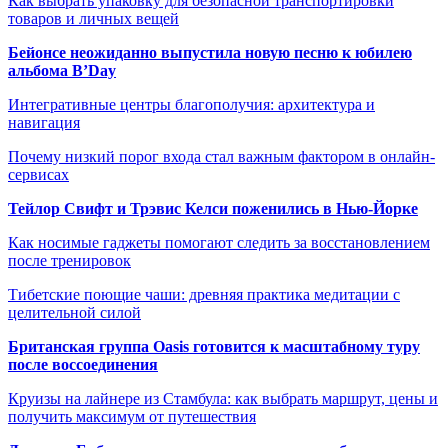
Как выбрать упаковку для безопасной транспортировки
товаров и личных вещей
Бейонсе неожиданно выпустила новую песню к юбилею
альбома B’Day
Интегративные центры благополучия: архитектура и
навигация
Почему низкий порог входа стал важным фактором в онлайн-
сервисах
Тейлор Свифт и Трэвис Келси поженились в Нью-Йорке
Как носимые гаджеты помогают следить за восстановлением
после тренировок
Тибетские поющие чаши: древняя практика медитации с
целительной силой
Британская группа Oasis готовится к масштабному туру
после воссоединения
Круизы на лайнере из Стамбула: как выбрать маршрут, цены и
получить максимум от путешествия