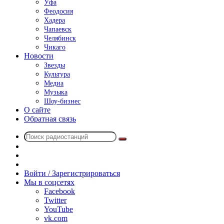
Уфа
Феодосия
Хадера
Чапаевск
Челябинск
Чикаго
Новости
Звезды
Культура
Медиа
Музыка
Шоу-бизнес
О сайте
Обратная связь
Поиск
Switch
радиостанций
skin
Sidebar
Случайное
радио
Войти / Зарегистрироваться
Мы в соцсетях
Facebook
Twitter
YouTube
vk.com