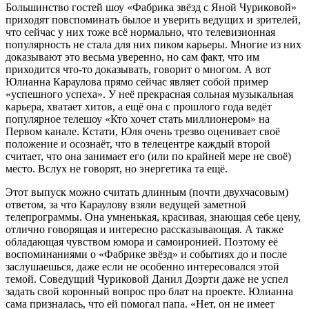
Большинство гостей шоу «Фабрика звёзд с Яной Чуриковой»
приходят повспоминать былое и уверить ведущих и зрителей,
что сейчас у них тоже всё нормально, что телевизионная
популярность не стала для них пиком карьеры. Многие из них
доказывают это весьма уверенно, но сам факт, что им
приходится что-то доказывать, говорит о многом. А вот
Юлианна Караулова прямо сейчас являет собой пример
«успешного успеха». У неё прекрасная сольная музыкальная
карьера, хватает хитов, а ещё она с прошлого года ведёт
популярное телешоу «Кто хочет стать миллионером» на
Первом канале. Кстати, Юля очень трезво оценивает своё
положение и осознаёт, что в телецентре каждый второй
считает, что она занимает его (или по крайней мере не своё)
место. Вслух не говорят, но энергетика та ещё.
Этот выпуск можно считать длинным (почти двухчасовым)
ответом, за что Караулову взяли ведущей заметной
телепрограммы. Она умненькая, красивая, знающая себе цену,
отлично говорящая и интересно рассказывающая. А также
обладающая чувством юмора и самоиронией. Поэтому её
воспоминаниями о «Фабрике звёзд» и событиях до и после
заслушаешься, даже если не особенно интересовался этой
темой. Соведущий Чуриковой Данил Доэрти даже не успел
задать свой коронный вопрос про блат на проекте. Юлианна
сама призналась, что ей помогал папа. «Нет, он не имеет