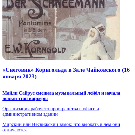
«Снеговик» Корнгольда в Зале Чайковского (16
января 2023)
Майли Сайрус сменила музыкальный лейбл и начала
новый этап карьеры
Организация рабочего пространства в офисе и
административном здании
Мирский или Несвижский замок: что выбрать и чем они
отличаются