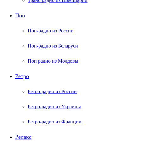
Транс-радио из Швейцарии
Поп
Поп-радио из России
Поп-радио из Беларуси
Поп радио из Молдовы
Ретро
Ретро-радио из России
Ретро-радио из Украины
Ретро-радио из Франции
Релакс