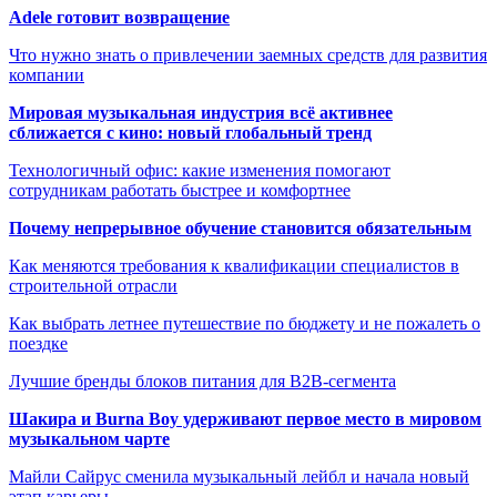
Adele готовит возвращение
Что нужно знать о привлечении заемных средств для развития
компании
Мировая музыкальная индустрия всё активнее
сближается с кино: новый глобальный тренд
Технологичный офис: какие изменения помогают
сотрудникам работать быстрее и комфортнее
Почему непрерывное обучение становится обязательным
Как меняются требования к квалификации специалистов в
строительной отрасли
Как выбрать летнее путешествие по бюджету и не пожалеть о
поездке
Лучшие бренды блоков питания для B2B-сегмента
Шакира и Burna Boy удерживают первое место в мировом
музыкальном чарте
Майли Сайрус сменила музыкальный лейбл и начала новый
этап карьеры