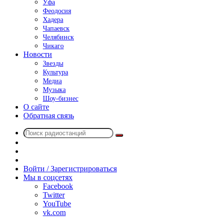
Уфа
Феодосия
Хадера
Чапаевск
Челябинск
Чикаго
Новости
Звезды
Культура
Медиа
Музыка
Шоу-бизнес
О сайте
Обратная связь
Поиск
Switch
радиостанций
skin
Sidebar
Случайное
радио
Войти / Зарегистрироваться
Мы в соцсетях
Facebook
Twitter
YouTube
vk.com