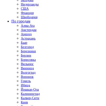
Молдова
Нидерланды
США
Франция
Швейцария
По городам
Алма-Ата
Амстердам
Ареццо
Астрахань
Баар
Белгород
Березники
Берлин
Борисовка
Вильнюс
Винница
Волгоград
Воронеж
Гомель
Ибица
Йошкар-Ола
Калининград
Калвер-Сити
Киев