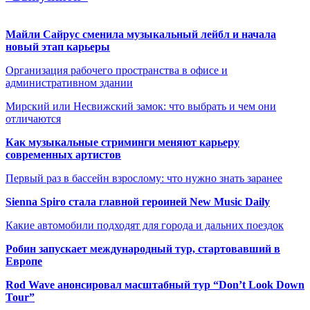
Майли Сайрус сменила музыкальный лейбл и начала
новый этап карьеры
Организация рабочего пространства в офисе и
административном здании
Мирский или Несвижский замок: что выбрать и чем они
отличаются
Как музыкальные стриминги меняют карьеру
современных артистов
Первый раз в бассейн взрослому: что нужно знать заранее
Sienna Spiro стала главной героиней New Music Daily
Какие автомобили подходят для города и дальних поездок
Робин запускает международный тур, стартовавший в
Европе
Rod Wave анонсировал масштабный тур “Don’t Look Down
Tour”