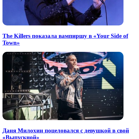
The Killers показала вампиршу в «Your Side of
Town»
Даня Милохин поцеловался с девушкой в свой
«Выпускной»