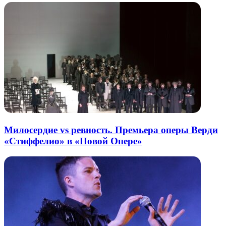
Милосердие vs ревность. Премьера оперы Верди
«Стиффелио» в «Новой Опере»