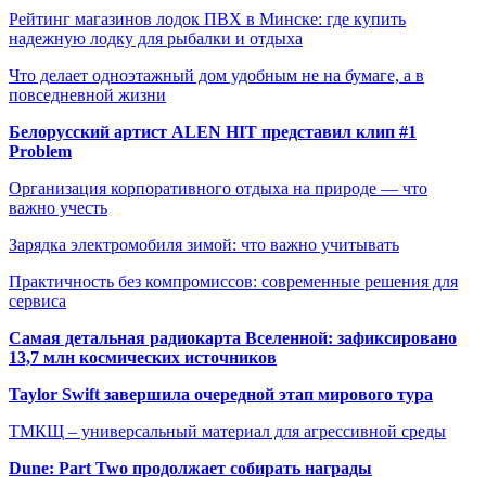
Рейтинг магазинов лодок ПВХ в Минске: где купить
надежную лодку для рыбалки и отдыха
Что делает одноэтажный дом удобным не на бумаге, а в
повседневной жизни
Белорусский артист ALEN HIT представил клип #1
Problem
Организация корпоративного отдыха на природе — что
важно учесть
Зарядка электромобиля зимой: что важно учитывать
Практичность без компромиссов: современные решения для
сервиса
Самая детальная радиокарта Вселенной: зафиксировано
13,7 млн космических источников
Taylor Swift завершила очередной этап мирового тура
ТМКЩ – универсальный материал для агрессивной среды
Dune: Part Two продолжает собирать награды