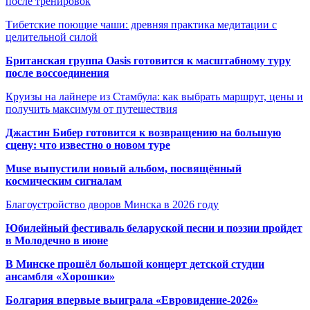
после тренировок
Тибетские поющие чаши: древняя практика медитации с
целительной силой
Британская группа Oasis готовится к масштабному туру
после воссоединения
Круизы на лайнере из Стамбула: как выбрать маршрут, цены и
получить максимум от путешествия
Джастин Бибер готовится к возвращению на большую
сцену: что известно о новом туре
Muse выпустили новый альбом, посвящённый
космическим сигналам
Благоустройство дворов Минска в 2026 году
Юбилейный фестиваль беларуской песни и поэзии пройдет
в Молодечно в июне
В Минске прошёл большой концерт детской студии
ансамбля «Хорошки»
Болгария впервые выиграла «Евровидение-2026»