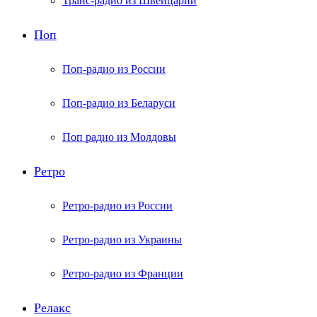
Транс-радио из Швейцарии
Поп
Поп-радио из России
Поп-радио из Беларуси
Поп радио из Молдовы
Ретро
Ретро-радио из России
Ретро-радио из Украины
Ретро-радио из Франции
Релакс