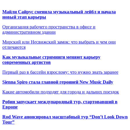
Майли Сайрус сменила музыкальный лейбл и начала
новый этап карьеры
Организация рабочего пространства в офисе и
административном здании
Мирский или Несвижский замок: что выбрать и чем они
отличаются
Как музыкальные стриминги меняют карьеру
современных артистов
Первый раз в бассейн взрослому: что нужно знать заранее
Sienna Spiro стала главной героиней New Music Daily
Какие автомобили подходят для города и дальних поездок
Робин запускает международный тур, стартовавший в
Европе
Rod Wave анонсировал масштабный тур “Don’t Look Down
Tour”