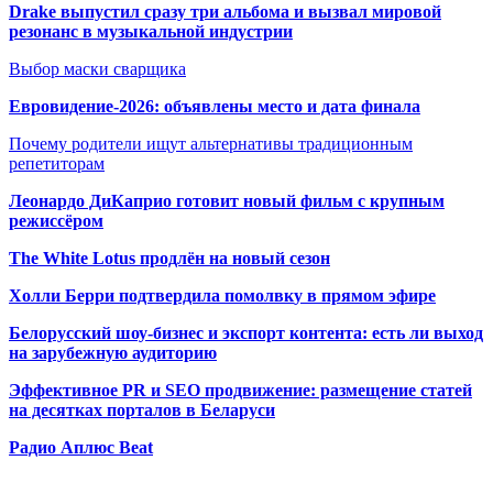
Drake выпустил сразу три альбома и вызвал мировой
резонанс в музыкальной индустрии
Выбор маски сварщика
Евровидение-2026: объявлены место и дата финала
Почему родители ищут альтернативы традиционным
репетиторам
Леонардо ДиКаприо готовит новый фильм с крупным
режиссёром
The White Lotus продлён на новый сезон
Холли Берри подтвердила помолвк
у в прямом эфире
Белорусский шоу-бизнес и экспорт контента: есть ли выход
на зарубежную аудиторию
Эффективное PR и SEO продвижение:
размещение статей
на десятках порталов в Беларуси
Радио Аплюс Beat
Радио по странам