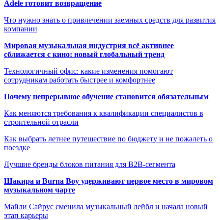
Adele готовит возвращение
Что нужно знать о привлечении заемных средств для развития
компании
Мировая музыкальная индустрия всё активнее
сближается с кино: новый глобальный тренд
Технологичный офис: какие изменения помогают
сотрудникам работать быстрее и комфортнее
Почему непрерывное обучение становится обязательным
Как меняются требования к квалификации специалистов в
строительной отрасли
Как выбрать летнее путешествие по бюджету и не пожалеть о
поездке
Лучшие бренды блоков питания для B2B-сегмента
Шакира и Burna Boy удерживают первое место в мировом
музыкальном чарте
Майли Сайрус сменила музыкальный лейбл и начала новый
этап карьеры