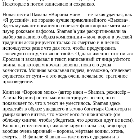
Некоторые я потом записываю и сохраняю.
Новая песня Шамана «Вороны мои» — не такая удачная, как
«Я русский», но гораздо лучше прямолинейного «Вызова».
Здесь музыкант органично сочетает фольклорные мотивы с
пауэр-роковым пафосом. Shaman’а уже раскритиковали за
выбор заглавного образа композиции – мол, ворон в русской
традиции ассоциируется только со смертью и в песнях
используется разве что для того, чтобы предупредить
зловещую птицу, что «я не твой». Однако именно этот смысл
Ярослав и закладывал в текст, написанный от лица убитого
воина, над которым кружат вороны, пока его душа
возносится. Мощная вокальная подача, возможно, отвлекает
слушателя от сути – а это ведь очень печальное, трагичное
произведение.
Клип на «Воронов моих» (автор идеи – Shaman, режиссёр –
Алина Верипя) не только иллюстрирует песню, но и
показывает то, что в текст не уместилось. Shaman здесь
предстаёт в образе ушедшего в землю богатыря Святогора и
умирающего витязя, что может кого-то шокировать (см.
обложку сингла, чтобы убедиться, что доспехи идут не всем).
Вороны, естественно, символизируют силы зла; видеоряд
вообще очень мрачный – вороны, мёртвые воины, хтонь,
смерть… В финале Shaman — уже опять с дредами и в