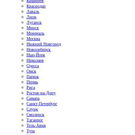
Кишинёв
Краснодар
Лаваль
Лион
Луганск
Минск
Монреаль
Москва
Нижний Новгород
Новосибирск
Нью-Йорк
Николаев
Одесса
Омск
Париж
Пермь
Рига
Ростов-на-Дону
Самара
Санкт-Петербург
Слуцк
Смоленск
Таганрог
Тель-Авив
Тула