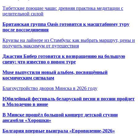
Тибетские поющие чаши: древняя практика медитации с
целительной силой
Британская группа Oasis готовится к масштабному туру
после воссоединения
Круизы на лайнере из Стамбула: как выбрать маршрут, цены и
получить максимум от путешествия
Джастин Бибер готовится к возвращению на большую
сцену: что известно о новом туре
Muse выпустили новый альбом, посвящённый
космическим сигналам
Благоустройство дворов Минска в 2026 году
Юбилейный фестиваль беларуской песни и поэзии пройдет
в Молодечно в июне
В Минске прошёл большой концерт детской студии
ансамбля «Хорошки»
Болгария впервые выиграла «Евровидение-2026»