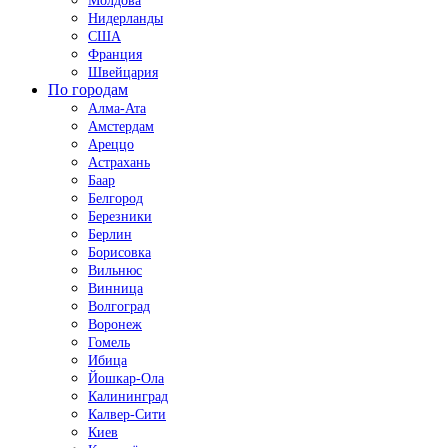
Молдова
Нидерланды
США
Франция
Швейцария
По городам
Алма-Ата
Амстердам
Ареццо
Астрахань
Баар
Белгород
Березники
Берлин
Борисовка
Вильнюс
Винница
Волгоград
Воронеж
Гомель
Ибица
Йошкар-Ола
Калининград
Калвер-Сити
Киев