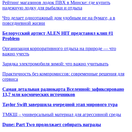
Рейтинг магазинов лодок ПВХ в Минске: где купить
надежную лодку для рыбалки и отдыха
Что делает одноэтажный дом удобным не на бумаге, а в
повседневной жизни
Белорусский артист ALEN HIT представил клип #1
Problem
Организация корпоративного отдыха на природе — что
важно учесть
Зарядка электромобиля зимой: что важно учитывать
Практичность без компромиссов: современные решения для
сервиса
Самая детальная радиокарта Вселенной: зафиксировано
13,7 млн космических источников
Taylor Swift завершила очередной этап мирового тура
ТМКЩ – универсальный материал для агрессивной среды
Dune: Part Two продолжает собирать награды