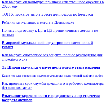
Как выбрать онлайн-курс: признаки качественного обучения в
2026 году
ТОП 5: прокатов авто в Бресте для поездок по Беларуси
Рейтинг ритуальных агентств в Дзержинске
Почему подготовку к ЦТ и ЦЭ лучше начинать летом, а не
осенью
В мировой музыкальной индустрии появится новый
гигант
Как выбрать снотворное без рецепта: полное руководство для
спокойного сна
Эд Ширан задумался о паузе после нового этапа карьеры
Какие породы древесины подходят для доски пола: полный разбор и выбор
Как продлить срок службы домашнего и рабочего компьютера
без лишних затрат
Взыскание задолженности с юридических лиц: стратегия
возврата активов