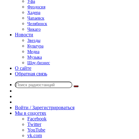
Уфа
Феодосия
Хадера
Чапаевск
Челябинск
Чикаго
Новости
Звезды
Культура
Медиа
Музыка
Шоу-бизнес
О сайте
Обратная связь
Поиск
Switch
радиостанций
skin
Sidebar
Случайное
радио
Войти / Зарегистрироваться
Мы в соцсетях
Facebook
Twitter
YouTube
vk.com