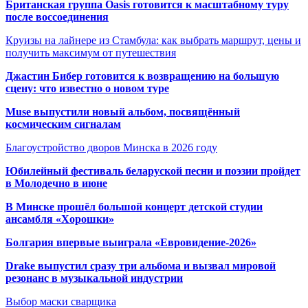
Британская группа Oasis готовится к масштабному туру
после воссоединения
Круизы на лайнере из Стамбула: как выбрать маршрут, цены и
получить максимум от путешествия
Джастин Бибер готовится к возвращению на большую
сцену: что известно о новом туре
Muse выпустили новый альбом, посвящённый
космическим сигналам
Благоустройство дворов Минска в 2026 году
Юбилейный фестиваль беларуской песни и поэзии пройдет
в Молодечно в июне
В Минске прошёл большой концерт детской студии
ансамбля «Хорошки»
Болгария впервые выиграла «Евровидение-2026»
Drake выпустил сразу три альбома и вызвал мировой
резонанс в музыкальной индустрии
Выбор маски сварщика