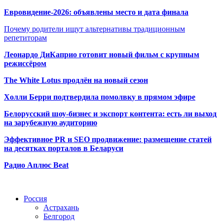
Евровидение-2026: объявлены место и дата финала
Почему родители ищут альтернативы традиционным
репетиторам
Леонардо ДиКаприо готовит новый фильм с крупным
режиссёром
The White Lotus продлён на новый сезон
Холли Берри подтвердила помолвк
у в прямом эфире
Белорусский шоу-бизнес и экспорт контента: есть ли выход
на зарубежную аудиторию
Эффективное PR и SEO продвижение:
размещение статей
на десятках порталов в Беларуси
Радио Аплюс Beat
Радио по странам
Россия
Астрахань
Белгород