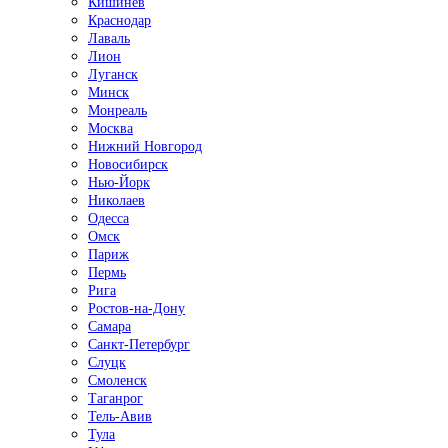
Кишинёв
Краснодар
Лаваль
Лион
Луганск
Минск
Монреаль
Москва
Нижний Новгород
Новосибирск
Нью-Йорк
Николаев
Одесса
Омск
Париж
Пермь
Рига
Ростов-на-Дону
Самара
Санкт-Петербург
Слуцк
Смоленск
Таганрог
Тель-Авив
Тула