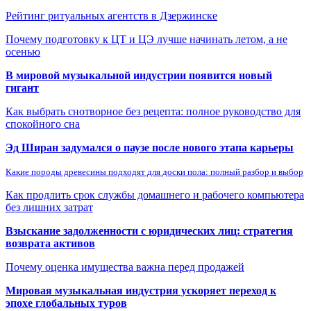
Рейтинг ритуальных агентств в Дзержинске
Почему подготовку к ЦТ и ЦЭ лучше начинать летом, а не
осенью
В мировой музыкальной индустрии появится новый
гигант
Как выбрать снотворное без рецепта: полное руководство для
спокойного сна
Эд Ширан задумался о паузе после нового этапа карьеры
Какие породы древесины подходят для доски пола: полный разбор и выбор
Как продлить срок службы домашнего и рабочего компьютера
без лишних затрат
Взыскание задолженности с юридических лиц: стратегия
возврата активов
Почему оценка имущества важна перед продажей
Мировая музыкальная индустрия ускоряет переход к
эпохе глобальных туров