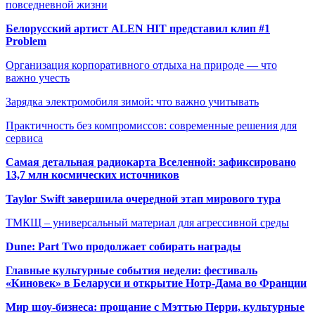
повседневной жизни
Белорусский артист ALEN HIT представил клип #1
Problem
Организация корпоративного отдыха на природе — что
важно учесть
Зарядка электромобиля зимой: что важно учитывать
Практичность без компромиссов: современные решения для
сервиса
Самая детальная радиокарта Вселенной: зафиксировано
13,7 млн космических источников
Taylor Swift завершила очередной этап мирового тура
ТМКЩ – универсальный материал для агрессивной среды
Dune: Part Two продолжает собирать награды
Главные культурные события недели: фестиваль
«Киновек» в Беларуси и открытие Нотр-Дама во Франции
Мир шоу-бизнеса: прощание с Мэттью Перри, культурные