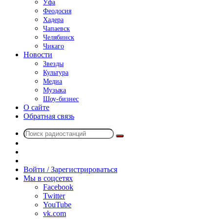
Уфа
Феодосия
Хадера
Чапаевск
Челябинск
Чикаго
Новости
Звезды
Культура
Медиа
Музыка
Шоу-бизнес
О сайте
Обратная связь
Поиск
Switch
радиостанций
skin
Sidebar
Случайное
радио
Войти / Зарегистрироваться
Мы в соцсетях
Facebook
Twitter
YouTube
vk.com