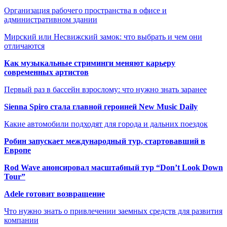
Организация рабочего пространства в офисе и
административном здании
Мирский или Несвижский замок: что выбрать и чем они
отличаются
Как музыкальные стриминги меняют карьеру
современных артистов
Первый раз в бассейн взрослому: что нужно знать заранее
Sienna Spiro стала главной героиней New Music Daily
Какие автомобили подходят для города и дальних поездок
Робин запускает международный тур, стартовавший в
Европе
Rod Wave анонсировал масштабный тур “Don’t Look Down
Tour”
Adele готовит возвращение
Что нужно знать о привлечении заемных средств для развития
компании