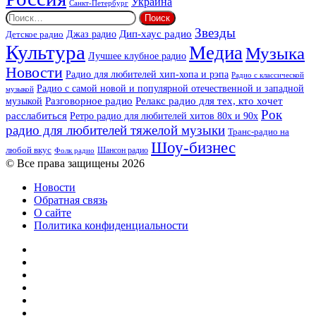
Украина
Санкт-Петербург
Найти:
Звезды
Дип-хаус радио
Джаз радио
Детское радио
Культура
Медиа
Музыка
Лучшее клубное радио
Новости
Радио для любителей хип-хопа и рэпа
Радио с классической
Радио с самой новой и популярной отечественной и западной
музыкой
музыкой
Разговорное радио
Релакс радио для тех, кто хочет
Рок
расслабиться
Ретро радио для любителей хитов 80х и 90х
радио для любителей тяжелой музыки
Транс-радио на
Шоу-бизнес
любой вкус
Шансон радио
Фолк радио
© Все права защищены 2026
Новости
Обратная связь
О сайте
Политика конфиденциальности
Facebook
Twitter
YouTube
vk.com
Одноклассники
Telegram