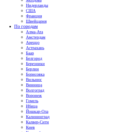
Молдова
Нидерланды
США
Франция
Швейцария
По городам
Алма-Ата
Амстердам
Ареццо
Астрахань
Баар
Белгород
Березники
Берлин
Борисовка
Вильнюс
Винница
Волгоград
Воронеж
Гомель
Ибица
Йошкар-Ола
Калининград
Калвер-Сити
Киев