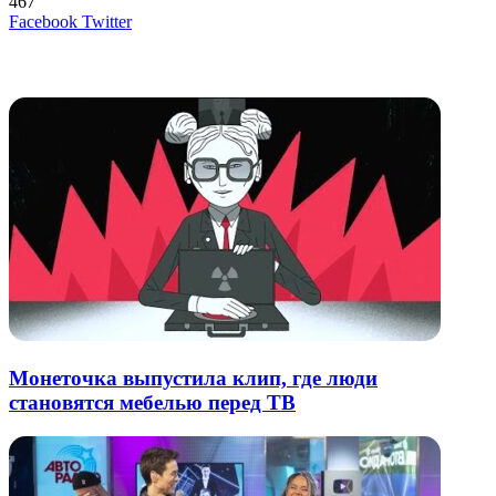
467
LinkedIn
Tumblr
Reddit
Вконтакте
Одноклассники
Skype
Messenger
Messenger
WhatsApp
Telegram
Viber
Line
Поделиться
Печатать
Facebook
Twitter
через
электронную
Похожие радио
почту
Монеточка выпустила клип, где люди
становятся мебелью перед ТВ