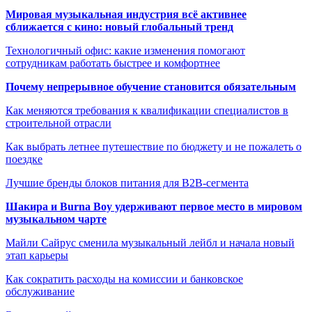
Мировая музыкальная индустрия всё активнее
сближается с кино: новый глобальный тренд
Технологичный офис: какие изменения помогают
сотрудникам работать быстрее и комфортнее
Почему непрерывное обучение становится обязательным
Как меняются требования к квалификации специалистов в
строительной отрасли
Как выбрать летнее путешествие по бюджету и не пожалеть о
поездке
Лучшие бренды блоков питания для B2B-сегмента
Шакира и Burna Boy удерживают первое место в мировом
музыкальном чарте
Майли Сайрус сменила музыкальный лейбл и начала новый
этап карьеры
Как сократить расходы на комиссии и банковское
обслуживание