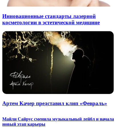
Инновационные стандарты лазерной
косметологии в эстетической медицине
Артем Качер представил клип «Февраль»
Майли Сайрус сменила музыкальный лейбл и начала
новый этап карьеры