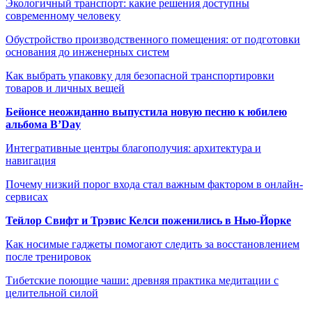
Экологичный транспорт: какие решения доступны
современному человеку
Обустройство производственного помещения: от подготовки
основания до инженерных систем
Как выбрать упаковку для безопасной транспортировки
товаров и личных вещей
Бейонсе неожиданно выпустила новую песню к юбилею
альбома B’Day
Интегративные центры благополучия: архитектура и
навигация
Почему низкий порог входа стал важным фактором в онлайн-
сервисах
Тейлор Свифт и Трэвис Келси поженились в Нью-Йорке
Как носимые гаджеты помогают следить за восстановлением
после тренировок
Тибетские поющие чаши: древняя практика медитации с
целительной силой