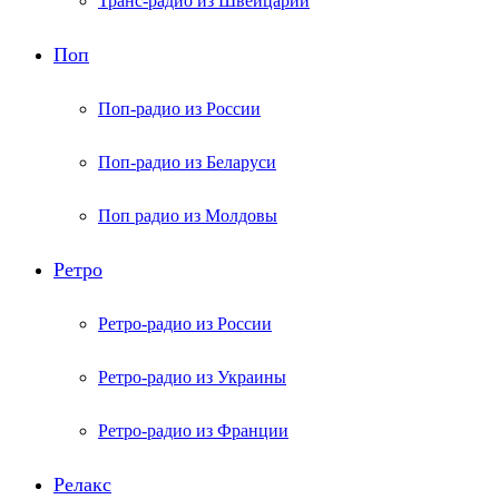
Транс-радио из Швейцарии
Поп
Поп-радио из России
Поп-радио из Беларуси
Поп радио из Молдовы
Ретро
Ретро-радио из России
Ретро-радио из Украины
Ретро-радио из Франции
Релакс