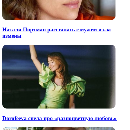
Натали Портман рассталась с мужем из-за
измены
Dorofeeva спела про «разноцветную любовь»