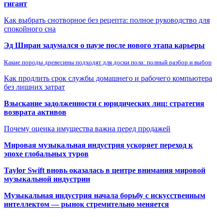
гигант
Как выбрать снотворное без рецепта: полное руководство для
спокойного сна
Эд Ширан задумался о паузе после нового этапа карьеры
Какие породы древесины подходят для доски пола: полный разбор и выбор
Как продлить срок службы домашнего и рабочего компьютера
без лишних затрат
Взыскание задолженности с юридических лиц: стратегия
возврата активов
Почему оценка имущества важна перед продажей
Мировая музыкальная индустрия ускоряет переход к
эпохе глобальных туров
Taylor Swift вновь оказалась в центре внимания мировой
музыкальной индустрии
Музыкальная индустрия начала борьбу с искусственным
интеллектом — рынок стремительно меняется