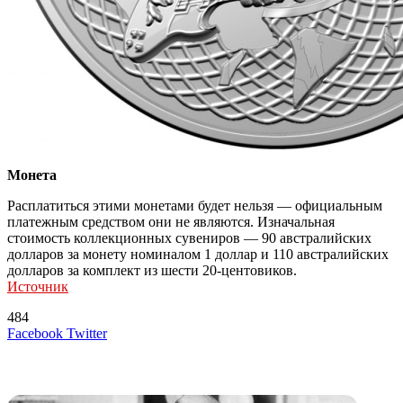
Монета
Расплатиться этими монетами будет нельзя — официальным
платежным средством они не являются. Изначальная
стоимость коллекционных сувениров — 90 австралийских
долларов за монету номиналом 1 доллар и 110 австралийских
долларов за комплект из шести 20-центовиков.
Источник
484
LinkedIn
Tumblr
Reddit
Вконтакте
Одноклассники
Skype
Messenger
Messenger
WhatsApp
Telegram
Viber
Line
Поделиться
Печатать
Facebook
Twitter
через
электронную
Похожие радио
почту