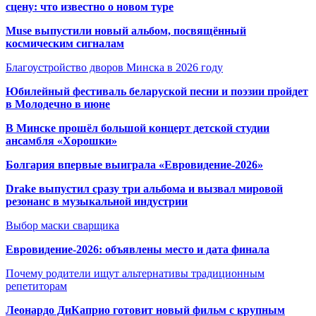
сцену: что известно о новом туре
Muse выпустили новый альбом, посвящённый
космическим сигналам
Благоустройство дворов Минска в 2026 году
Юбилейный фестиваль беларуской песни и поэзии пройдет
в Молодечно в июне
В Минске прошёл большой концерт детской студии
ансамбля «Хорошки»
Болгария впервые выиграла «Евровидение-2026»
Drake выпустил сразу три альбома и вызвал мировой
резонанс в музыкальной индустрии
Выбор маски сварщика
Евровидение-2026: объявлены место и дата финала
Почему родители ищут альтернативы традиционным
репетиторам
Леонардо ДиКаприо готовит новый фильм с крупным