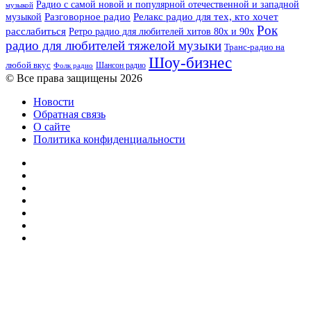
Радио с самой новой и популярной отечественной и западной
музыкой
музыкой
Разговорное радио
Релакс радио для тех, кто хочет
Рок
расслабиться
Ретро радио для любителей хитов 80х и 90х
радио для любителей тяжелой музыки
Транс-радио на
Шоу-бизнес
любой вкус
Шансон радио
Фолк радио
© Все права защищены 2026
Новости
Обратная связь
О сайте
Политика конфиденциальности
Facebook
Twitter
YouTube
vk.com
Одноклассники
Telegram
RSS
Кнопка
«Наверх»