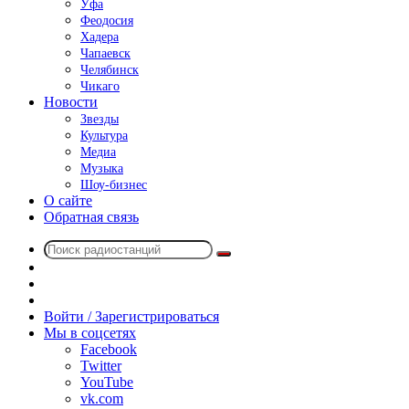
Уфа
Феодосия
Хадера
Чапаевск
Челябинск
Чикаго
Новости
Звезды
Культура
Медиа
Музыка
Шоу-бизнес
О сайте
Обратная связь
Поиск
Switch
радиостанций
skin
Sidebar
Случайное
радио
Войти / Зарегистрироваться
Мы в соцсетях
Facebook
Twitter
YouTube
vk.com