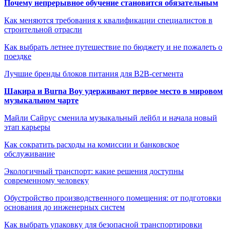
Почему непрерывное обучение становится обязательным
Как меняются требования к квалификации специалистов в
строительной отрасли
Как выбрать летнее путешествие по бюджету и не пожалеть о
поездке
Лучшие бренды блоков питания для B2B-сегмента
Шакира и Burna Boy удерживают первое место в мировом
музыкальном чарте
Майли Сайрус сменила музыкальный лейбл и начала новый
этап карьеры
Как сократить расходы на комиссии и банковское
обслуживание
Экологичный транспорт: какие решения доступны
современному человеку
Обустройство производственного помещения: от подготовки
основания до инженерных систем
Как выбрать упаковку для безопасной транспортировки