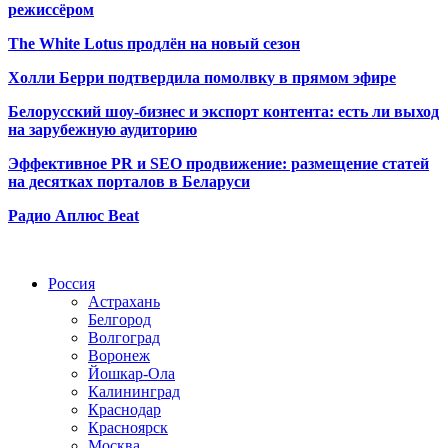
режиссёром
The White Lotus продлён на новый сезон
Холли Берри подтвердила помолвк
у в прямом эфире
Белорусский шоу-бизнес и экспорт контента: есть ли выход
на зарубежную аудиторию
Эффективное PR и SEO продвижение:
размещение статей
на десятках порталов в Беларуси
Радио Аплюс Beat
Радио по странам
Россия
Астрахань
Белгород
Волгоград
Воронеж
Йошкар-Ола
Калининград
Краснодар
Красноярск
Москва