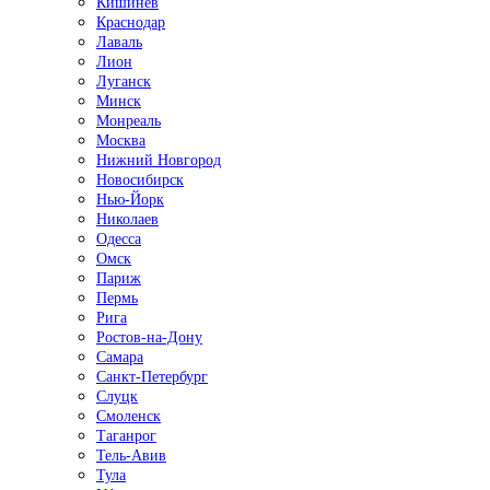
Кишинёв
Краснодар
Лаваль
Лион
Луганск
Минск
Монреаль
Москва
Нижний Новгород
Новосибирск
Нью-Йорк
Николаев
Одесса
Омск
Париж
Пермь
Рига
Ростов-на-Дону
Самара
Санкт-Петербург
Слуцк
Смоленск
Таганрог
Тель-Авив
Тула