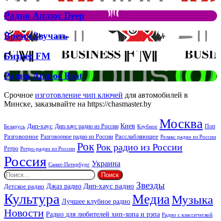
Аплюс
Елтона
Рок
Джона
Радио
Радио Аплюс Deep
та
Аплюс
Брітні
Deep
Время
Время Звучать
Спірс
Звучать
Бизнес
Бизнес FM
FM
Радио
Радио Аплюс Beat
Аплюс
Beat
Срочное
изготовление чип ключей
для автомобилей в
Минске, заказывайте на https://chasmaster.by
Москва
Киев
Дип-хаус
Дип-хаус радио из России
Клубное
Поп
Беларусь
Разговорное
Расслабляющее
Разговорное радио из России
Релакс радио из России
Рок
Рок радио из России
Ретро
Ретро-радио из России
Россия
Украина
Санкт-Петербург
Найти:
Звезды
Дип-хаус радио
Джаз радио
Детское радио
Культура
Медиа
Музыка
Лучшее клубное радио
Новости
Радио для любителей хип-хопа и рэпа
Радио с классической