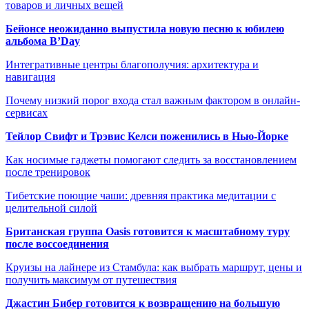
товаров и личных вещей
Бейонсе неожиданно выпустила новую песню к юбилею
альбома B’Day
Интегративные центры благополучия: архитектура и
навигация
Почему низкий порог входа стал важным фактором в онлайн-
сервисах
Тейлор Свифт и Трэвис Келси поженились в Нью-Йорке
Как носимые гаджеты помогают следить за восстановлением
после тренировок
Тибетские поющие чаши: древняя практика медитации с
целительной силой
Британская группа Oasis готовится к масштабному туру
после воссоединения
Круизы на лайнере из Стамбула: как выбрать маршрут, цены и
получить максимум от путешествия
Джастин Бибер готовится к возвращению на большую