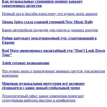
Как музыкальные стриминги меняют карьеру
современных артистов
Первый раз в бассейн взрослому: что нужно знать заранее
Sienna Spiro стала главной героиней New Music Daily
Какие автомобили подходят для города и дальних поездок
Робин запускает международный тур, стартовавший в
Европе
Rod Wave анонсировал масштабный тур “Don’t Look Down
Tour”
Adele готовит возвращение
Что нужно знать о привлечении заемных средств для развития
компании
Мировая музыкальная индустрия всё активнее
сближается с кино: новый глобальный тренд
Технологичный офис: какие изменения помогают
сотрудникам работать быстрее и комфортнее