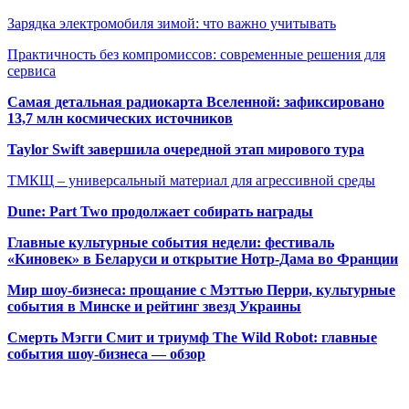
Зарядка электромобиля зимой: что важно учитывать
Практичность без компромиссов: современные решения для
сервиса
Самая детальная радиокарта Вселенной: зафиксировано
13,7 млн космических источников
Taylor Swift завершила очередной этап мирового тура
ТМКЩ – универсальный материал для агрессивной среды
Dune: Part Two продолжает собирать награды
Главные культурные события недели: фестиваль
«Киновек» в Беларуси и открытие Нотр-Дама во Франции
Мир шоу-бизнеса: прощание с Мэттью Перри, культурные
события в Минске и рейтинг звезд Украины
Смерть Мэгги Смит и триумф The Wild Robot: главные
события шоу-бизнеса — обзор
Популярные радиостанции