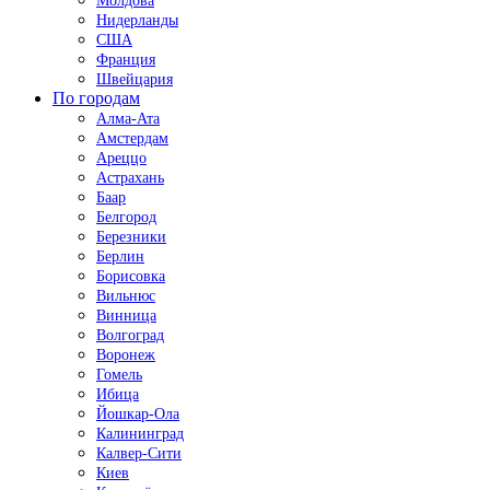
Молдова
Нидерланды
США
Франция
Швейцария
По городам
Алма-Ата
Амстердам
Ареццо
Астрахань
Баар
Белгород
Березники
Берлин
Борисовка
Вильнюс
Винница
Волгоград
Воронеж
Гомель
Ибица
Йошкар-Ола
Калининград
Калвер-Сити
Киев