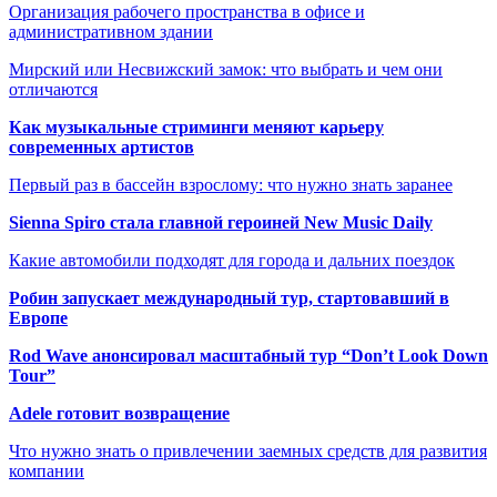
Организация рабочего пространства в офисе и
административном здании
Мирский или Несвижский замок: что выбрать и чем они
отличаются
Как музыкальные стриминги меняют карьеру
современных артистов
Первый раз в бассейн взрослому: что нужно знать заранее
Sienna Spiro стала главной героиней New Music Daily
Какие автомобили подходят для города и дальних поездок
Робин запускает международный тур, стартовавший в
Европе
Rod Wave анонсировал масштабный тур “Don’t Look Down
Tour”
Adele готовит возвращение
Что нужно знать о привлечении заемных средств для развития
компании