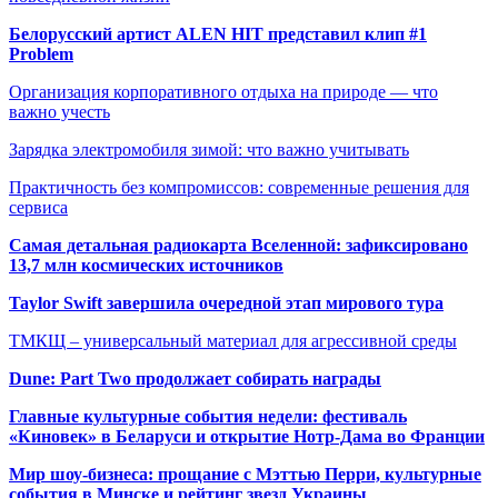
Белорусский артист ALEN HIT представил клип #1
Problem
Организация корпоративного отдыха на природе — что
важно учесть
Зарядка электромобиля зимой: что важно учитывать
Практичность без компромиссов: современные решения для
сервиса
Самая детальная радиокарта Вселенной: зафиксировано
13,7 млн космических источников
Taylor Swift завершила очередной этап мирового тура
ТМКЩ – универсальный материал для агрессивной среды
Dune: Part Two продолжает собирать награды
Главные культурные события недели: фестиваль
«Киновек» в Беларуси и открытие Нотр-Дама во Франции
Мир шоу-бизнеса: прощание с Мэттью Перри, культурные
события в Минске и рейтинг звезд Украины