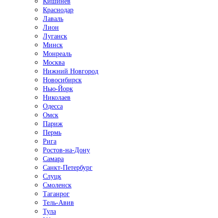
Кишинёв
Краснодар
Лаваль
Лион
Луганск
Минск
Монреаль
Москва
Нижний Новгород
Новосибирск
Нью-Йорк
Николаев
Одесса
Омск
Париж
Пермь
Рига
Ростов-на-Дону
Самара
Санкт-Петербург
Слуцк
Смоленск
Таганрог
Тель-Авив
Тула