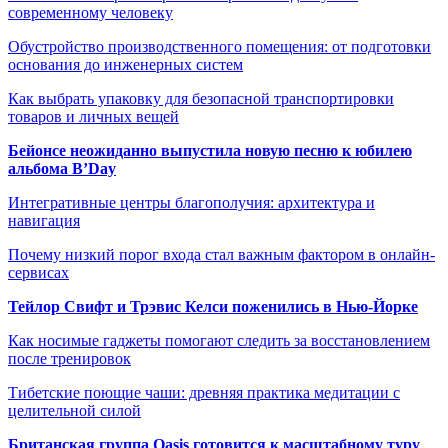
современному человеку
Обустройство производственного помещения: от подготовки
основания до инженерных систем
Как выбрать упаковку для безопасной транспортировки
товаров и личных вещей
Бейонсе неожиданно выпустила новую песню к юбилею
альбома B’Day
Интегративные центры благополучия: архитектура и
навигация
Почему низкий порог входа стал важным фактором в онлайн-
сервисах
Тейлор Свифт и Трэвис Келси поженились в Нью-Йорке
Как носимые гаджеты помогают следить за восстановлением
после тренировок
Тибетские поющие чаши: древняя практика медитации с
целительной силой
Британская группа Oasis готовится к масштабному туру