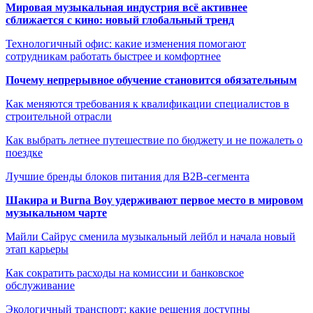
Мировая музыкальная индустрия всё активнее
сближается с кино: новый глобальный тренд
Технологичный офис: какие изменения помогают
сотрудникам работать быстрее и комфортнее
Почему непрерывное обучение становится обязательным
Как меняются требования к квалификации специалистов в
строительной отрасли
Как выбрать летнее путешествие по бюджету и не пожалеть о
поездке
Лучшие бренды блоков питания для B2B-сегмента
Шакира и Burna Boy удерживают первое место в мировом
музыкальном чарте
Майли Сайрус сменила музыкальный лейбл и начала новый
этап карьеры
Как сократить расходы на комиссии и банковское
обслуживание
Экологичный транспорт: какие решения доступны