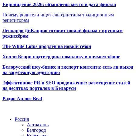
Евровидение-2026: объявлены место и дата финала
Почему родители ищут альтернативы традиционным
репетиторам
Леонардо ДиКаприо готовит новый фильм с крупным
режиссёром
The White Lotus продлён на новый сезон
Холли Берри подтвердила помолвк
у в прямом эфире
Белорусский шоу-бизнес и экспорт контента: есть ли выход
на зарубежную аудиторию
Эффективное PR и SEO продвижение:
размещение статей
на десятках порталов в Беларуси
Радио Аплюс Beat
Радио по странам
Россия
Астрахань
Белгород
Волгоград