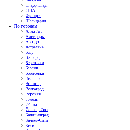
Молдова
Нидерланды
США
Франция
Швейцария
По городам
Алма-Ата
Амстердам
Ареццо
Астрахань
Баар
Белгород
Березники
Берлин
Борисовка
Вильнюс
Винница
Волгоград
Воронеж
Гомель
Ибица
Йошкар-Ола
Калининград
Калвер-Сити
Киев