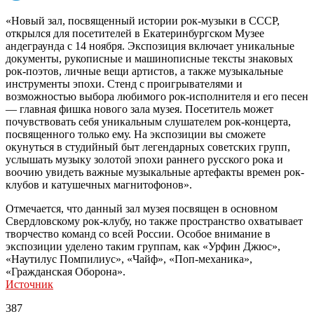
«Новый зал, посвященный истории рок-музыки в СССР,
открылся для посетителей в Екатеринбургском Музее
андеграунда с 14 ноября. Экспозиция включает уникальные
документы, рукописные и машинописные тексты знаковых
рок-поэтов, личные вещи артистов, а также музыкальные
инструменты эпохи. Стенд с проигрывателями и
возможностью выбора любимого рок-исполнителя и его песен
— главная фишка нового зала музея. Посетитель может
почувствовать себя уникальным слушателем рок-концерта,
посвященного только ему. На экспозиции вы сможете
окунуться в студийный быт легендарных советских групп,
услышать музыку золотой эпохи раннего русского рока и
воочию увидеть важные музыкальные артефакты времен рок-
клубов и катушечных магнитофонов».
Отмечается, что данный зал музея посвящен в основном
Свердловскому рок-клубу, но также пространство охватывает
творчество команд со всей России. Особое внимание в
экспозиции уделено таким группам, как «Урфин Джюс»,
«Наутилус Помпилиус», «Чайф», «Поп-механика»,
«Гражданская Оборона».
Источник
387