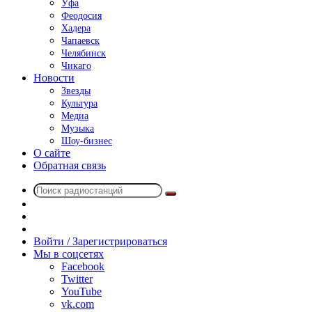
Уфа
Феодосия
Хадера
Чапаевск
Челябинск
Чикаго
Новости
Звезды
Культура
Медиа
Музыка
Шоу-бизнес
О сайте
Обратная связь
Поиск
Switch
радиостанций
skin
Sidebar
Случайное
радио
Войти / Зарегистрироваться
Мы в соцсетях
Facebook
Twitter
YouTube
vk.com