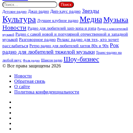
Найти:
Звезды
Дип-хаус радио
Джаз радио
Детское радио
Культура
Медиа
Музыка
Лучшее клубное радио
Новости
Радио для любителей хип-хопа и рэпа
Радио с классической
Радио с самой новой и популярной отечественной и западной
музыкой
музыкой
Разговорное радио
Релакс радио для тех, кто хочет
Рок
расслабиться
Ретро радио для любителей хитов 80х и 90х
радио для любителей тяжелой музыки
Транс-радио на
Шоу-бизнес
любой вкус
Шансон радио
Фолк радио
© Все права защищены 2026
Новости
Обратная связь
О сайте
Политика конфиденциальности
Facebook
Twitter
YouTube
vk.com
Одноклассники
Telegram