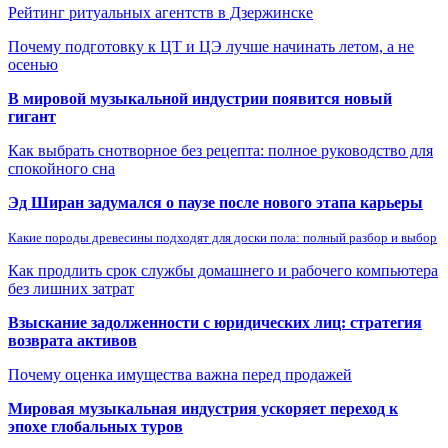
Рейтинг ритуальных агентств в Дзержинске
Почему подготовку к ЦТ и ЦЭ лучше начинать летом, а не
осенью
В мировой музыкальной индустрии появится новый
гигант
Как выбрать снотворное без рецепта: полное руководство для
спокойного сна
Эд Ширан задумался о паузе после нового этапа карьеры
Какие породы древесины подходят для доски пола: полный разбор и выбор
Как продлить срок службы домашнего и рабочего компьютера
без лишних затрат
Взыскание задолженности с юридических лиц: стратегия
возврата активов
Почему оценка имущества важна перед продажей
Мировая музыкальная индустрия ускоряет переход к
эпохе глобальных туров