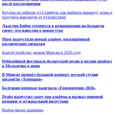
после воссоединения
Круизы на лайнере из Стамбула: как выбрать маршрут, цены и
получить максимум от путешествия
Джастин Бибер готовится к возвращению на большую
сцену: что известно о новом туре
Muse выпустили новый альбом, посвящённый
космическим сигналам
Благоустройство дворов Минска в 2026 году
Юбилейный фестиваль беларуской песни и поэзии пройдет
в Молодечно в июне
В Минске прошёл большой концерт детской студии
ансамбля «Хорошки»
Болгария впервые выиграла «Евровидение-2026»
Drake выпустил сразу три альбома и вызвал мировой
резонанс в музыкальной индустрии
Выбор маски сварщика