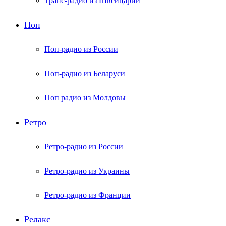
Транс-радио из Швейцарии
Поп
Поп-радио из России
Поп-радио из Беларуси
Поп радио из Молдовы
Ретро
Ретро-радио из России
Ретро-радио из Украины
Ретро-радио из Франции
Релакс