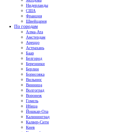
Молдова
Нидерланды
США
Франция
Швейцария
По городам
Алма-Ата
Амстердам
Ареццо
Астрахань
Баар
Белгород
Березники
Берлин
Борисовка
Вильнюс
Винница
Волгоград
Воронеж
Гомель
Ибица
Йошкар-Ола
Калининград
Калвер-Сити
Киев