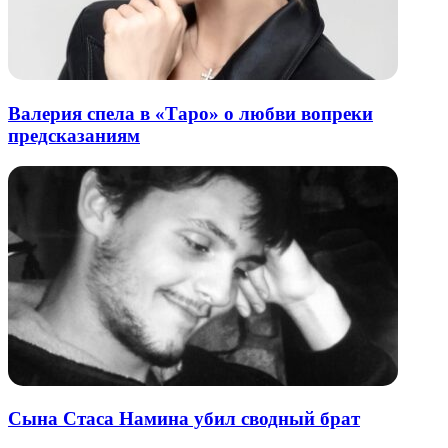
Валерия спела в «Таро» о любви вопреки
предсказаниям
Сына Стаса Намина убил сводный брат