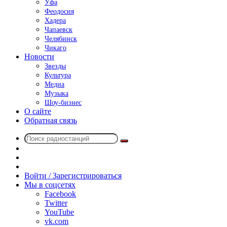
Уфа
Феодосия
Хадера
Чапаевск
Челябинск
Чикаго
Новости
Звезды
Культура
Медиа
Музыка
Шоу-бизнес
О сайте
Обратная связь
Поиск
Switch
радиостанций
skin
Sidebar
Случайное
радио
Войти / Зарегистрироваться
Мы в соцсетях
Facebook
Twitter
YouTube
vk.com