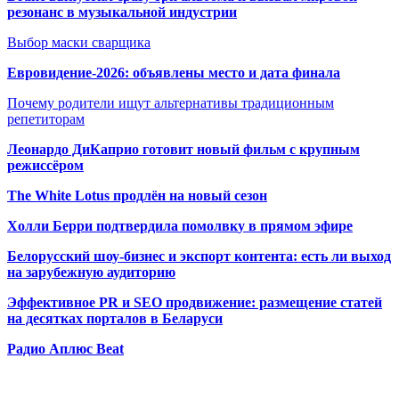
резонанс в музыкальной индустрии
Выбор маски сварщика
Евровидение-2026: объявлены место и дата финала
Почему родители ищут альтернативы традиционным
репетиторам
Леонардо ДиКаприо готовит новый фильм с крупным
режиссёром
The White Lotus продлён на новый сезон
Холли Берри подтвердила помолвк
у в прямом эфире
Белорусский шоу-бизнес и экспорт контента: есть ли выход
на зарубежную аудиторию
Эффективное PR и SEO продвижение:
размещение статей
на десятках порталов в Беларуси
Радио Аплюс Beat
Радио по странам