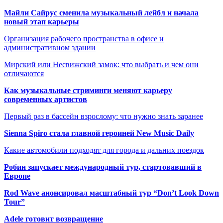
Майли Сайрус сменила музыкальный лейбл и начала
новый этап карьеры
Организация рабочего пространства в офисе и
административном здании
Мирский или Несвижский замок: что выбрать и чем они
отличаются
Как музыкальные стриминги меняют карьеру
современных артистов
Первый раз в бассейн взрослому: что нужно знать заранее
Sienna Spiro стала главной героиней New Music Daily
Какие автомобили подходят для города и дальних поездок
Робин запускает международный тур, стартовавший в
Европе
Rod Wave анонсировал масштабный тур “Don’t Look Down
Tour”
Adele готовит возвращение