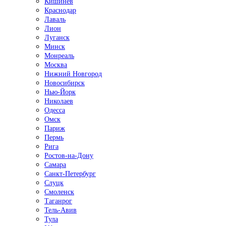
Кишинёв
Краснодар
Лаваль
Лион
Луганск
Минск
Монреаль
Москва
Нижний Новгород
Новосибирск
Нью-Йорк
Николаев
Одесса
Омск
Париж
Пермь
Рига
Ростов-на-Дону
Самара
Санкт-Петербург
Слуцк
Смоленск
Таганрог
Тель-Авив
Тула