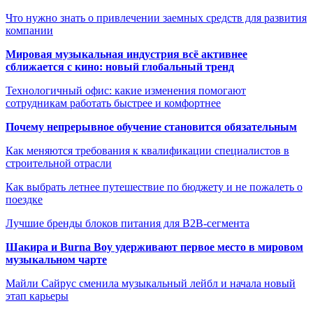
Что нужно знать о привлечении заемных средств для развития
компании
Мировая музыкальная индустрия всё активнее
сближается с кино: новый глобальный тренд
Технологичный офис: какие изменения помогают
сотрудникам работать быстрее и комфортнее
Почему непрерывное обучение становится обязательным
Как меняются требования к квалификации специалистов в
строительной отрасли
Как выбрать летнее путешествие по бюджету и не пожалеть о
поездке
Лучшие бренды блоков питания для B2B-сегмента
Шакира и Burna Boy удерживают первое место в мировом
музыкальном чарте
Майли Сайрус сменила музыкальный лейбл и начала новый
этап карьеры