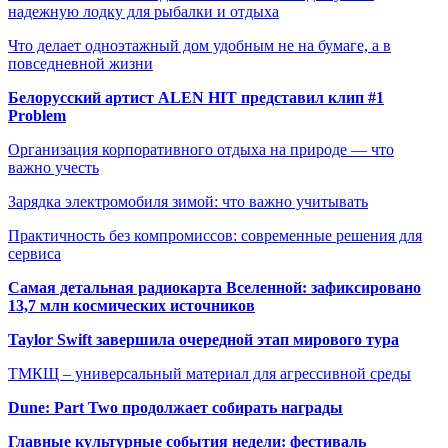
надежную лодку для рыбалки и отдыха
Что делает одноэтажный дом удобным не на бумаге, а в
повседневной жизни
Белорусский артист ALEN HIT представил клип #1
Problem
Организация корпоративного отдыха на природе — что
важно учесть
Зарядка электромобиля зимой: что важно учитывать
Практичность без компромиссов: современные решения для
сервиса
Самая детальная радиокарта Вселенной: зафиксировано
13,7 млн космических источников
Taylor Swift завершила очередной этап мирового тура
ТМКЩ – универсальный материал для агрессивной среды
Dune: Part Two продолжает собирать награды
Главные культурные события недели: фестиваль