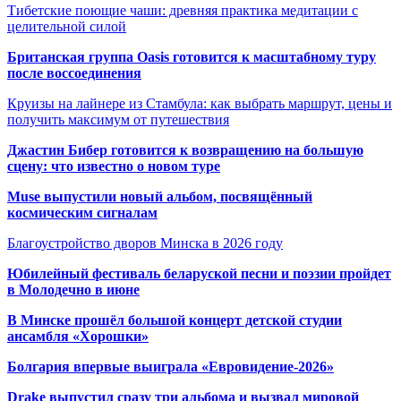
Тибетские поющие чаши: древняя практика медитации с
целительной силой
Британская группа Oasis готовится к масштабному туру
после воссоединения
Круизы на лайнере из Стамбула: как выбрать маршрут, цены и
получить максимум от путешествия
Джастин Бибер готовится к возвращению на большую
сцену: что известно о новом туре
Muse выпустили новый альбом, посвящённый
космическим сигналам
Благоустройство дворов Минска в 2026 году
Юбилейный фестиваль беларуской песни и поэзии пройдет
в Молодечно в июне
В Минске прошёл большой концерт детской студии
ансамбля «Хорошки»
Болгария впервые выиграла «Евровидение-2026»
Drake выпустил сразу три альбома и вызвал мировой