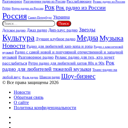
Разговорное
Расслабляющее
Разговорное радио из России
Релакс радио из России
Рок
Рок радио из России
Ретро
Ретро-радио из России
Россия
Украина
Санкт-Петербург
Найти:
Звезды
Дип-хаус радио
Джаз радио
Детское радио
Культура
Медиа
Музыка
Лучшее клубное радио
Новости
Радио для любителей хип-хопа и рэпа
Радио с классической
Радио с самой новой и популярной отечественной и западной
музыкой
музыкой
Разговорное радио
Релакс радио для тех, кто хочет
Рок
расслабиться
Ретро радио для любителей хитов 80х и 90х
радио для любителей тяжелой музыки
Транс-радио на
Шоу-бизнес
любой вкус
Шансон радио
Фолк радио
© Все права защищены 2026
Новости
Обратная связь
О сайте
Политика конфиденциальности
Facebook
Twitter
YouTube