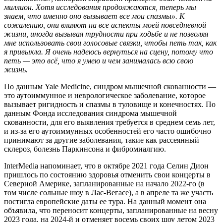
миллион. Хотя исследования продолжаются, теперь мы
знаем, что именно оно вызывает все мои спазмы». К
сожалению, они влияют на все аспекты моей повседневной
жизни, иногда вызывая трудности при ходьбе и не позволяя
мне использовать свои голосовые связки, чтобы петь так, как
я привыкла. Я очень надеюсь вернуться на сцену, потому что
петь — это всё, что я умею и чем занималась всю свою
жизнь.
По данным Yale Medicine, синдром мышечной скованности —
это аутоиммунное и неврологическое заболевание, которое
вызывает ригидность и спазмы в туловище и конечностях. По
данным Фонда исследования синдрома мышечной
скованности, для его выявления требуется в среднем семь лет,
и из-за его аутоиммунных особенностей его часто ошибочно
принимают за другие заболевания, такие как рассеянный
склероз, болезнь Паркинсона и фибромиалгию.
InterMedia напоминает, что в октябре 2021 года Селин Дион
пришлось по состоянию здоровья отменить свои концерты в
Северной Америке, запланированные на начало 2022-го (в
том числе сольные шоу в Лас-Вегасе), а в апреле та же участь
постигла европейские даты ее тура. На данный момент она
объявила, что переносит концерты, запланированные на весну
2023 года, на 2024-й и отменяет восемь своих шоу летом 2023