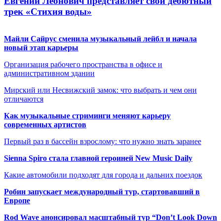
Евгений Леонович представляет свой дебютный
трек «Стихия воды»
Майли Сайрус сменила музыкальный лейбл и начала
новый этап карьеры
Организация рабочего пространства в офисе и
административном здании
Мирский или Несвижский замок: что выбрать и чем они
отличаются
Как музыкальные стриминги меняют карьеру
современных артистов
Первый раз в бассейн взрослому: что нужно знать заранее
Sienna Spiro стала главной героиней New Music Daily
Какие автомобили подходят для города и дальних поездок
Робин запускает международный тур, стартовавший в
Европе
Rod Wave анонсировал масштабный тур “Don’t Look Down