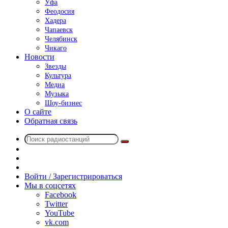
Уфа
Феодосия
Хадера
Чапаевск
Челябинск
Чикаго
Новости
Звезды
Культура
Медиа
Музыка
Шоу-бизнес
О сайте
Обратная связь
Поиск
Switch
радиостанций
skin
Sidebar
Случайное
радио
Войти / Зарегистрироваться
Мы в соцсетях
Facebook
Twitter
YouTube
vk.com