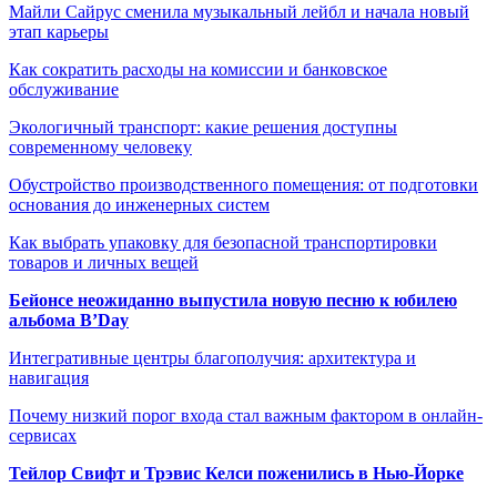
Майли Сайрус сменила музыкальный лейбл и начала новый
этап карьеры
Как сократить расходы на комиссии и банковское
обслуживание
Экологичный транспорт: какие решения доступны
современному человеку
Обустройство производственного помещения: от подготовки
основания до инженерных систем
Как выбрать упаковку для безопасной транспортировки
товаров и личных вещей
Бейонсе неожиданно выпустила новую песню к юбилею
альбома B’Day
Интегративные центры благополучия: архитектура и
навигация
Почему низкий порог входа стал важным фактором в онлайн-
сервисах
Тейлор Свифт и Трэвис Келси поженились в Нью-Йорке