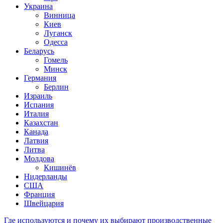
Украина
Винница
Киев
Луганск
Одесса
Беларусь
Гомель
Минск
Германия
Берлин
Израиль
Испания
Италия
Казахстан
Канада
Латвия
Литва
Молдова
Кишинёв
Нидерланды
США
Франция
Швейцария
Где используются и почему их выбирают производственные