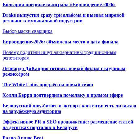
Болгария впервые выиграла «Евровидение-2026»
Drake выпустил сразу три альбома и вызвал мировой
резонанс в музыкальной индустрии
Выбор маски сварщика
Евровидение-2026: объявлены место и дата финала
Почему родители ищут альтернативы традиционным
репетиторам
Леонардо ДиКаприо готовит новый фильм с крупным
режиссёром
The White Lotus продлён на новый сезон
Холли Берри подтвердила помолвк
у в прямом эфире
Белорусский шоу-бизнес и экспорт контента: есть ли выход
на зарубежную аудиторию
Эффективное PR и SEO продвижение:
размещение статей
на десятках порталов в Беларуси
Радио Аплюс Beat