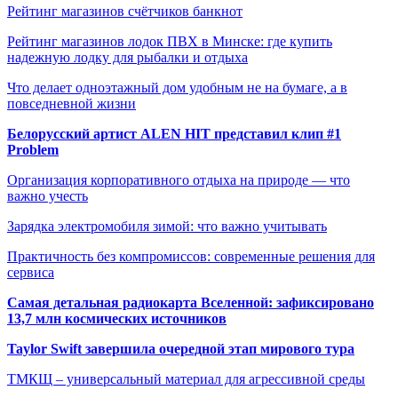
Рейтинг магазинов счётчиков банкнот
Рейтинг магазинов лодок ПВХ в Минске: где купить
надежную лодку для рыбалки и отдыха
Что делает одноэтажный дом удобным не на бумаге, а в
повседневной жизни
Белорусский артист ALEN HIT представил клип #1
Problem
Организация корпоративного отдыха на природе — что
важно учесть
Зарядка электромобиля зимой: что важно учитывать
Практичность без компромиссов: современные решения для
сервиса
Самая детальная радиокарта Вселенной: зафиксировано
13,7 млн космических источников
Taylor Swift завершила очередной этап мирового тура
ТМКЩ – универсальный материал для агрессивной среды