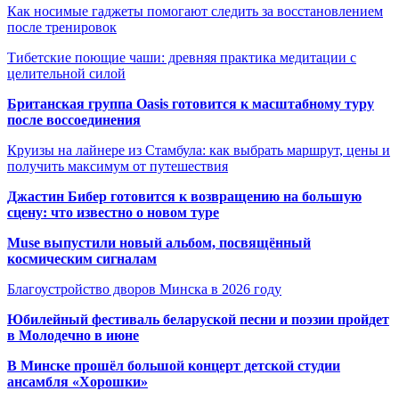
Как носимые гаджеты помогают следить за восстановлением
после тренировок
Тибетские поющие чаши: древняя практика медитации с
целительной силой
Британская группа Oasis готовится к масштабному туру
после воссоединения
Круизы на лайнере из Стамбула: как выбрать маршрут, цены и
получить максимум от путешествия
Джастин Бибер готовится к возвращению на большую
сцену: что известно о новом туре
Muse выпустили новый альбом, посвящённый
космическим сигналам
Благоустройство дворов Минска в 2026 году
Юбилейный фестиваль беларуской песни и поэзии пройдет
в Молодечно в июне
В Минске прошёл большой концерт детской студии
ансамбля «Хорошки»