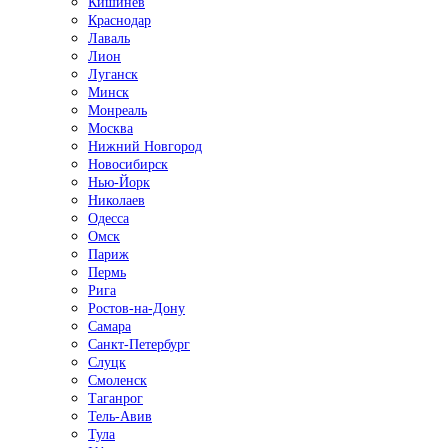
Кишинёв
Краснодар
Лаваль
Лион
Луганск
Минск
Монреаль
Москва
Нижний Новгород
Новосибирск
Нью-Йорк
Николаев
Одесса
Омск
Париж
Пермь
Рига
Ростов-на-Дону
Самара
Санкт-Петербург
Слуцк
Смоленск
Таганрог
Тель-Авив
Тула