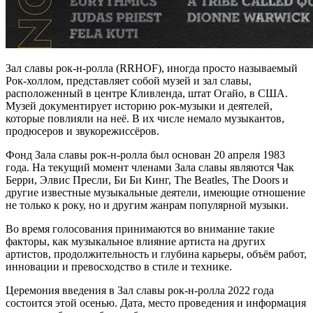
Зал славы рок-н-ролла (RRHOF), иногда просто называемый
Рок-холлом, представляет собой музей и зал славы,
расположенный в центре Кливленда, штат Огайо, в США.
Музей документирует историю рок-музыки и деятелей,
которые повлияли на неё. В их числе немало музыкантов,
продюсеров и звукорежиссёров.
Фонд Зала славы рок-н-ролла был основан 20 апреля 1983
года. На текущий момент членами Зала славы являются Чак
Берри, Элвис Пресли, Би Би Кинг, The Beatles, The Doors и
другие известные музыкальные деятели, имеющие отношение
не только к року, но и другим жанрам популярной музыки.
Во время голосования принимаются во внимание такие
факторы, как музыкальное влияние артиста на других
артистов, продолжительность и глубина карьеры, объём работ,
инновации и превосходство в стиле и технике.
Церемония введения в Зал славы рок-н-ролла 2022 года
состоится этой осенью. Дата, место проведения и информация