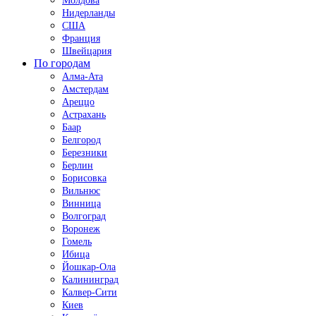
Молдова
Нидерланды
США
Франция
Швейцария
По городам
Алма-Ата
Амстердам
Ареццо
Астрахань
Баар
Белгород
Березники
Берлин
Борисовка
Вильнюс
Винница
Волгоград
Воронеж
Гомель
Ибица
Йошкар-Ола
Калининград
Калвер-Сити
Киев