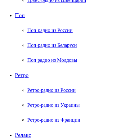
Транс-радио из Швейцарии
Поп
Поп-радио из России
Поп-радио из Беларуси
Поп радио из Молдовы
Ретро
Ретро-радио из России
Ретро-радио из Украины
Ретро-радио из Франции
Релакс