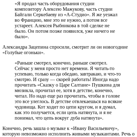
«Я продал часть оборудования студии
композитору Алексею Мажукову, часть студии
Байгали Серкебаеву из «А-Студио». Я же уезжал
во Францию, мне это не нужно, а потом все
устареет. Алексея Рыбникова в той сделке не
было. Он потом позже появился, уже ничего не
было».
Александра Зацепина спросили, смотрит ли он новогодние
«Голубые огоньки».
«Раньше смотрел, конечно, раньше смотрел.
Сейчас у меня просто нет времени. Я читать-то
успеваю, только когда обедаю, завтракаю, и что-то
смотрю. И сразу — скорей работать! Иногда надо
прочитать «Сказку о Царе Салтане» Пушкина для
мюзикла, прочитал ее, хотя в детстве, конечно,
читал. Но надо еще раз прочитать, чтобы в голове
это все улеглось. В детстве отвлекаешься на всякие
чудовища. Кот ходит по цепи кругом, и я думал,
как это получается, если цепь натянута, и я не
понимал, что цепь вокруг дуба натянута».
Конечно, речь зашла о музыке к «Ивану Васильевичу»,
которую невозможно исполнить живыми музыкантами. Речь о