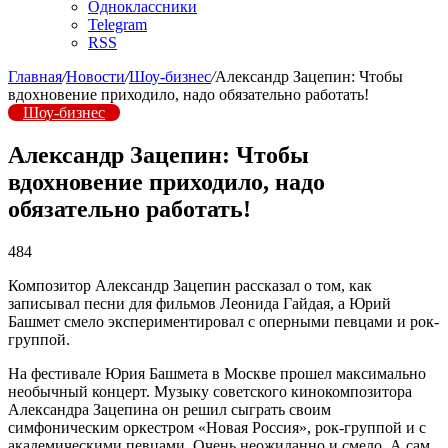
Одноклассники
Telegram
RSS
Главная
/
Новости
/
Шоу-бизнес
/
Александр Зацепин: Чтобы
вдохновение приходило, надо обязательно работать!
Шоу-бизнес
Александр Зацепин: Чтобы
вдохновение приходило, надо
обязательно работать!
484
Композитор Александр Зацепин рассказал о том, как
записывал песни для фильмов Леонида Гайдая, а Юрий
Башмет смело экспериментировал с оперными певцами и рок-
группой.
На фестивале Юрия Башмета в Москве прошел максимально
необычный концерт. Музыку советского кинокомпозитора
Александра Зацепина он решил сыграть своим
симфоническим оркестром «Новая Россия», рок-группой и с
академическими певцами. Очень неожиданно и смело. А сам