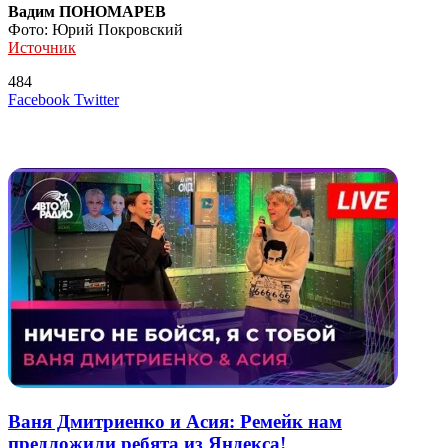
Вадим ПОНОМАРЕВ
Фото: Юрий Покровский
Источник
484
LinkedIn
Tumblr
Reddit
Вконтакте
Одноклассники
Skype
Messenger
Messenger
WhatsApp
Telegram
Viber
Line
Поделиться
Печатать
Facebook
Twitter
через
электронную
Похожие радио
почту
Ваня Дмитриенко и Асия: Ремейк нам
предложили ребята из Яндекса!