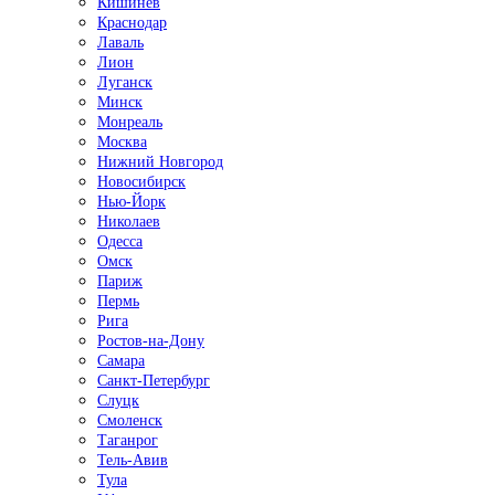
Кишинёв
Краснодар
Лаваль
Лион
Луганск
Минск
Монреаль
Москва
Нижний Новгород
Новосибирск
Нью-Йорк
Николаев
Одесса
Омск
Париж
Пермь
Рига
Ростов-на-Дону
Самара
Санкт-Петербург
Слуцк
Смоленск
Таганрог
Тель-Авив
Тула