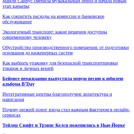
Майли Сайрус сменила музыкальный лейбл и начала новый
этап карьеры
Как сократить расходы на комиссии и банковское
обслуживание
Экологичный транспорт: какие решения доступны
современному человеку
Обустройство производственного помещения: от подготовки
основания до инженерных систем
Как выбрать упаковку для безопасной транспортировки
товаров и личных вещей
Бейонсе неожиданно выпустила новую песню к юбилею
альбома B’Day
Интегративные центры благополучия: архитектура и
навигация
Почему низкий порог входа стал важным фактором в онлайн-
сервисах
Тейлор Свифт и Трэвис Келси поженились в Нью-Йорке