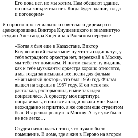
Его пока нет, но мы хотим. Нам обещают здание,
но пока конкретики нет. Когда будет здание, тогда
и поговорим».
Я спросил про гениального советского дирижера и
аранжировщика Виктора Кнушевицкого и знаменитую
студию Александра Зацепина в Ржевском переулке.
«Когда я был еще в Казахстане, Виктор
Кнушевицкий сказал мне: ну что ты сидишь тут, у
тебя эстрадного оркестра нет, переезжай в Москву,
мы тебе тут поможем. И потом сказал: ну видишь,
как к тебе музыканты оркестра хорошо относятся,
а мы тогда записывали все песни для фильма
«Наш милый доктор», это был 1956 год. Фильм
вышел на экраны в 1957 году. И он меня так
растолкал, растормошил, и мне так идея
понравилась. А оркестру моя партитура
понравилась, и они все аплодировали мне. Было
неожиданно и приятно, я же совсем еще студентом
был. И я решил рвануть в Москву. А тут уже было
не все легко…
Студия начиналась с того, что нужно было
помещение. В доме, где я жил в Перово на втором