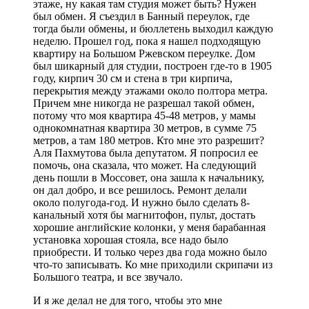
этаже, ну какая там студия может быть? Нужен
был обмен. Я съездил в Банный переулок, где
тогда были обмены, и бюллетень выходил каждую
неделю. Прошел год, пока я нашел подходящую
квартиру на Большом Ржевском переулке. Дом
был шикарный для студии, построен где-то в 1905
году, кирпич 30 см и стена в три кирпича,
перекрытия между этажами около полтора метра.
Причем мне никогда не разрешал такой обмен,
потому что моя квартира 45-48 метров, у мамы
однокомнатная квартира 30 метров, в сумме 75
метров, а там 180 метров. Кто мне это разрешит?
Аля Пахмутова была депутатом. Я попросил ее
помочь, она сказала, что может. На следующий
день пошли в Моссовет, она зашла к начальнику,
он дал добро, и все решилось. Ремонт делали
около полугода-год. И нужно было сделать 8-
канальный хотя бы магнитофон, пульт, достать
хорошие английские колонки, у меня барабанная
установка хорошая стояла, все надо было
приобрести. И только через два года можно было
что-то записывать. Ко мне приходили скрипачи из
Большого театра, и все звучало.
И я же делал не для того, чтобы это мне