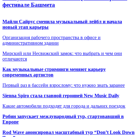
фестивале Башмета
Майли Сайрус сменила музыкальный лейбл и начала
новый этап карьеры
Организация рабочего пространства в офисе и
административном здании
Мирский или Несвижский замок: что выбрать и чем они
отличаются
Как музыкальные стриминги меняют карьеру
современных артистов
Первый раз в бассейн взрослому: что нужно знать заранее
Sienna Spiro стала главной героиней New Music Daily
Какие автомобили подходят для города и дальних поездок
Робин запускает международный тур, стартовавший в
Европе
Rod Wave анонсировал масштабный тур “Don’t Look Down