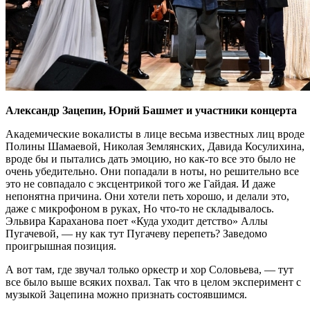
Александр Зацепин, Юрий Башмет и участники концерта
Академические вокалисты в лице весьма известных лиц вроде
Полины Шамаевой, Николая Землянских, Давида Косулихина,
вроде бы и пытались дать эмоцию, но как-то все это было не
очень убедительно. Они попадали в ноты, но решительно все
это не совпадало с эксцентрикой того же Гайдая. И даже
непонятна причина. Они хотели петь хорошо, и делали это,
даже с микрофоном в руках, Но что-то не складывалось.
Эльвира Караханова поет «Куда уходит детство» Аллы
Пугачевой, — ну как тут Пугачеву перепеть? Заведомо
проигрышная позиция.
А вот там, где звучал только оркестр и хор Соловьева, — тут
все было выше всяких похвал. Так что в целом эксперимент с
музыкой Зацепина можно признать состоявшимся.