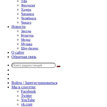
Уфа
Феодосия
Хадера
Чапаевск
Челябинск
Чикаго
Новости
Звезды
Культура
Медиа
Музыка
Шоу-бизнес
О сайте
Обратная связь
Поиск
Switch
радиостанций
skin
Sidebar
Случайное
радио
Войти / Зарегистрироваться
Мы в соцсетях
Facebook
Twitter
YouTube
vk.com