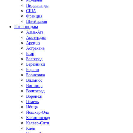
Молдова
Нидерланды
США
Франция
Швейцария
По городам
Алма-Ата
Амстердам
Ареццо
Астрахань
Баар
Белгород
Березники
Берлин
Борисовка
Вильнюс
Винница
Волгоград
Воронеж
Гомель
Ибица
Йошкар-Ола
Калининград
Калвер-Сити
Киев