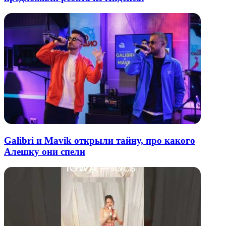
Galibri и Mavik открыли тайну, про какого
Алешку они спели