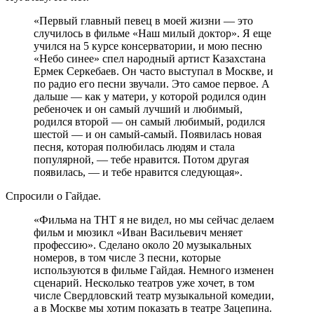
«Первый главный певец в моей жизни — это
случилось в фильме «Наш милый доктор». Я еще
учился на 5 курсе консерватории, и мою песню
«Небо синее» спел народный артист Казахстана
Ермек Серкебаев. Он часто выступал в Москве, и
по радио его песни звучали. Это самое первое. А
дальше — как у матери, у которой родился один
ребеночек и он самый лучший и любимый,
родился второй — он самый любимый, родился
шестой — и он самый-самый. Появилась новая
песня, которая полюбилась людям и стала
популярной, — тебе нравится. Потом другая
появилась, — и тебе нравится следующая».
Спросили о Гайдае.
«Фильма на ТНТ я не видел, но мы сейчас делаем
фильм и мюзикл «Иван Васильевич меняет
профессию». Сделано около 20 музыкальных
номеров, в том числе 3 песни, которые
используются в фильме Гайдая. Немного изменен
сценарий. Несколько театров уже хочет, в том
числе Свердловский театр музыкальной комедии,
а в Москве мы хотим показать в театре Зацепина.