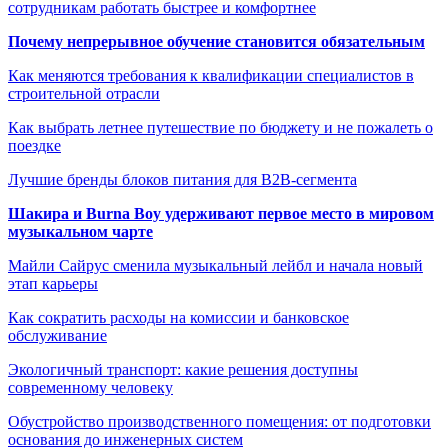
сотрудникам работать быстрее и комфортнее
Почему непрерывное обучение становится обязательным
Как меняются требования к квалификации специалистов в
строительной отрасли
Как выбрать летнее путешествие по бюджету и не пожалеть о
поездке
Лучшие бренды блоков питания для B2B-сегмента
Шакира и Burna Boy удерживают первое место в мировом
музыкальном чарте
Майли Сайрус сменила музыкальный лейбл и начала новый
этап карьеры
Как сократить расходы на комиссии и банковское
обслуживание
Экологичный транспорт: какие решения доступны
современному человеку
Обустройство производственного помещения: от подготовки
основания до инженерных систем