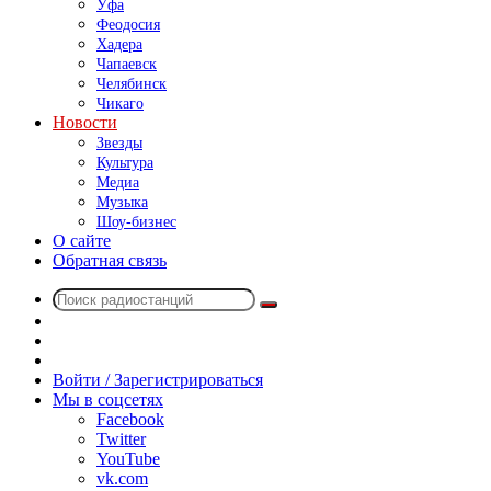
Уфа
Феодосия
Хадера
Чапаевск
Челябинск
Чикаго
Новости
Звезды
Культура
Медиа
Музыка
Шоу-бизнес
О сайте
Обратная связь
Поиск
Switch
радиостанций
skin
Sidebar
Случайное
радио
Войти / Зарегистрироваться
Мы в соцсетях
Facebook
Twitter
YouTube
vk.com