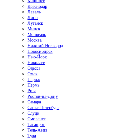
Кишинёв
Краснодар
Лаваль
Лион
Луганск
Минск
Монреаль
Москва
Нижний Новгород
Новосибирск
Нью-Йорк
Николаев
Одесса
Омск
Париж
Пермь
Рига
Ростов-на-Дону
Самара
Санкт-Петербург
Слуцк
Смоленск
Таганрог
Тель-Авив
Тула