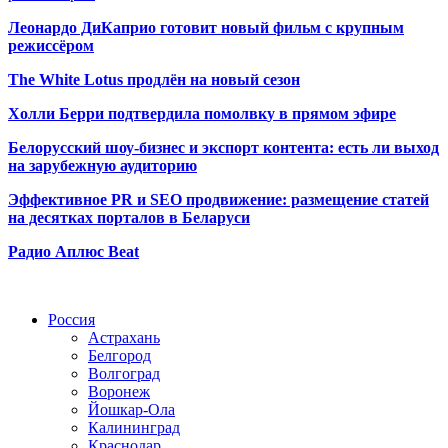
Леонардо ДиКаприо готовит новый фильм с крупным
режиссёром
The White Lotus продлён на новый сезон
Холли Берри подтвердила помолвк
у в прямом эфире
Белорусский шоу-бизнес и экспорт контента: есть ли выход
на зарубежную аудиторию
Эффективное PR и SEO продвижение:
размещение статей
на десятках порталов в Беларуси
Радио Аплюс Beat
Радио по странам
Россия
Астрахань
Белгород
Волгоград
Воронеж
Йошкар-Ола
Калининград
Краснодар