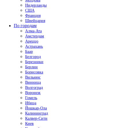
Молдова
Нидерланды
США
Франция
Швейцария
По городам
Алма-Ата
Амстердам
Ареццо
Астрахань
Баар
Белгород
Березники
Берлин
Борисовка
Вильнюс
Винница
Волгоград
Воронеж
Гомель
Ибица
Йошкар-Ола
Калининград
Калвер-Сити
Киев