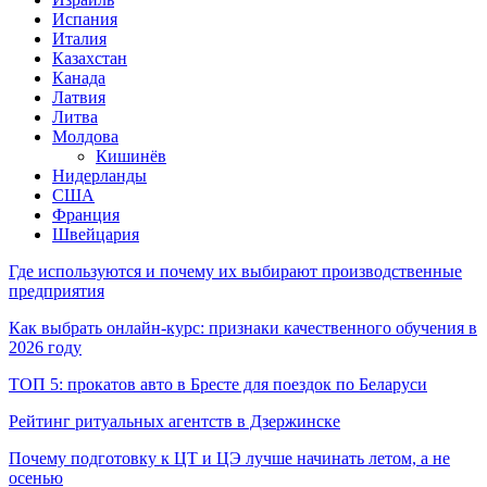
Испания
Италия
Казахстан
Канада
Латвия
Литва
Молдова
Кишинёв
Нидерланды
США
Франция
Швейцария
Где используются и почему их выбирают производственные
предприятия
Как выбрать онлайн-курс: признаки качественного обучения в
2026 году
ТОП 5: прокатов авто в Бресте для поездок по Беларуси
Рейтинг ритуальных агентств в Дзержинске
Почему подготовку к ЦТ и ЦЭ лучше начинать летом, а не
осенью