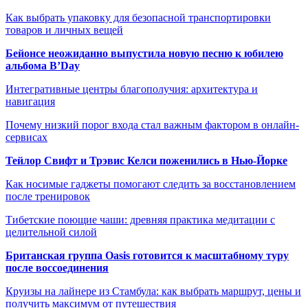
Как выбрать упаковку для безопасной транспортировки
товаров и личных вещей
Бейонсе неожиданно выпустила новую песню к юбилею
альбома B’Day
Интегративные центры благополучия: архитектура и
навигация
Почему низкий порог входа стал важным фактором в онлайн-
сервисах
Тейлор Свифт и Трэвис Келси поженились в Нью-Йорке
Как носимые гаджеты помогают следить за восстановлением
после тренировок
Тибетские поющие чаши: древняя практика медитации с
целительной силой
Британская группа Oasis готовится к масштабному туру
после воссоединения
Круизы на лайнере из Стамбула: как выбрать маршрут, цены и
получить максимум от путешествия