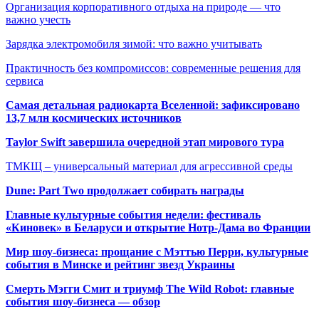
Организация корпоративного отдыха на природе — что
важно учесть
Зарядка электромобиля зимой: что важно учитывать
Практичность без компромиссов: современные решения для
сервиса
Самая детальная радиокарта Вселенной: зафиксировано
13,7 млн космических источников
Taylor Swift завершила очередной этап мирового тура
ТМКЩ – универсальный материал для агрессивной среды
Dune: Part Two продолжает собирать награды
Главные культурные события недели: фестиваль
«Киновек» в Беларуси и открытие Нотр-Дама во Франции
Мир шоу-бизнеса: прощание с Мэттью Перри, культурные
события в Минске и рейтинг звезд Украины
Смерть Мэгги Смит и триумф The Wild Robot: главные
события шоу-бизнеса — обзор