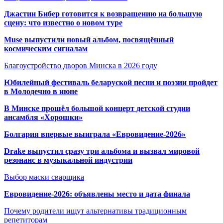
Джастин Бибер готовится к возвращению на большую
сцену: что известно о новом туре
Muse выпустили новый альбом, посвящённый
космическим сигналам
Благоустройство дворов Минска в 2026 году
Юбилейный фестиваль беларуской песни и поэзии пройдет
в Молодечно в июне
В Минске прошёл большой концерт детской студии
ансамбля «Хорошки»
Болгария впервые выиграла «Евровидение-2026»
Drake выпустил сразу три альбома и вызвал мировой
резонанс в музыкальной индустрии
Выбор маски сварщика
Евровидение-2026: объявлены место и дата финала
Почему родители ищут альтернативы традиционным
репетиторам