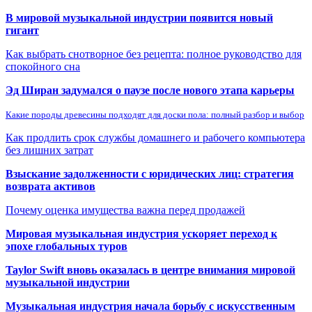
В мировой музыкальной индустрии появится новый
гигант
Как выбрать снотворное без рецепта: полное руководство для
спокойного сна
Эд Ширан задумался о паузе после нового этапа карьеры
Какие породы древесины подходят для доски пола: полный разбор и выбор
Как продлить срок службы домашнего и рабочего компьютера
без лишних затрат
Взыскание задолженности с юридических лиц: стратегия
возврата активов
Почему оценка имущества важна перед продажей
Мировая музыкальная индустрия ускоряет переход к
эпохе глобальных туров
Taylor Swift вновь оказалась в центре внимания мировой
музыкальной индустрии
Музыкальная индустрия начала борьбу с искусственным