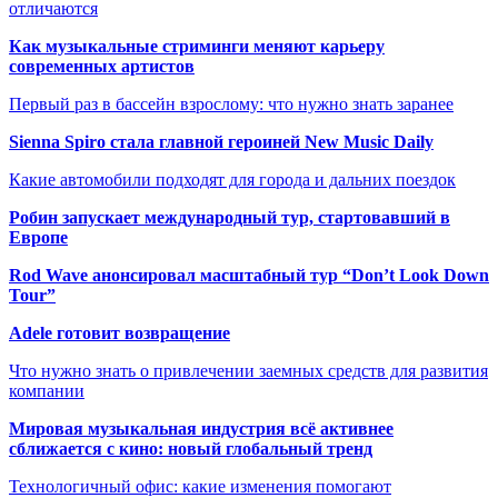
отличаются
Как музыкальные стриминги меняют карьеру
современных артистов
Первый раз в бассейн взрослому: что нужно знать заранее
Sienna Spiro стала главной героиней New Music Daily
Какие автомобили подходят для города и дальних поездок
Робин запускает международный тур, стартовавший в
Европе
Rod Wave анонсировал масштабный тур “Don’t Look Down
Tour”
Adele готовит возвращение
Что нужно знать о привлечении заемных средств для развития
компании
Мировая музыкальная индустрия всё активнее
сближается с кино: новый глобальный тренд
Технологичный офис: какие изменения помогают