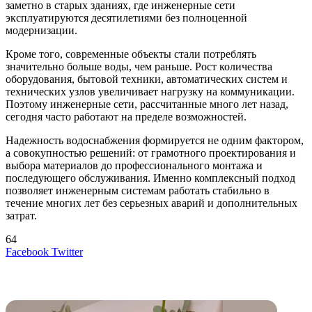
заметно в старых зданиях, где инженерные сети
эксплуатируются десятилетиями без полноценной
модернизации.
Кроме того, современные объекты стали потреблять
значительно больше воды, чем раньше. Рост количества
оборудования, бытовой техники, автоматических систем и
технических узлов увеличивает нагрузку на коммуникации.
Поэтому инженерные сети, рассчитанные много лет назад,
сегодня часто работают на пределе возможностей.
Надежность водоснабжения формируется не одним фактором,
а совокупностью решений: от грамотного проектирования и
выбора материалов до профессионального монтажа и
последующего обслуживания. Именно комплексный подход
позволяет инженерным системам работать стабильно в
течение многих лет без серьезных аварий и дополнительных
затрат.
64
LinkedIn
Tumblr
Reddit
Вконтакте
Одноклассники
Skype
Messenger
Messenger
WhatsApp
Telegram
Viber
Line
Поделиться
Печатать
Facebook
Twitter
через
электронную
Похожие радио
почту