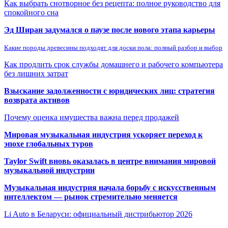
Как выбрать снотворное без рецепта: полное руководство для
спокойного сна
Эд Ширан задумался о паузе после нового этапа карьеры
Какие породы древесины подходят для доски пола: полный разбор и выбор
Как продлить срок службы домашнего и рабочего компьютера
без лишних затрат
Взыскание задолженности с юридических лиц: стратегия
возврата активов
Почему оценка имущества важна перед продажей
Мировая музыкальная индустрия ускоряет переход к
эпохе глобальных туров
Taylor Swift вновь оказалась в центре внимания мировой
музыкальной индустрии
Музыкальная индустрия начала борьбу с искусственным
интеллектом — рынок стремительно меняется
Li Auto в Беларуси: официальный дистрибьютор 2026