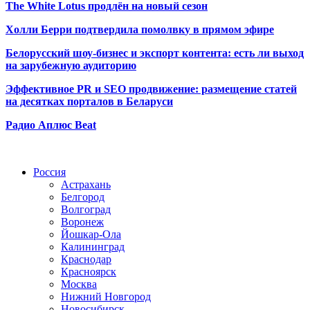
The White Lotus продлён на новый сезон
Холли Берри подтвердила помолвк
у в прямом эфире
Белорусский шоу-бизнес и экспорт контента: есть ли выход
на зарубежную аудиторию
Эффективное PR и SEO продвижение:
размещение статей
на десятках порталов в Беларуси
Радио Аплюс Beat
Радио по странам
Россия
Астрахань
Белгород
Волгоград
Воронеж
Йошкар-Ола
Калининград
Краснодар
Красноярск
Москва
Нижний Новгород
Новосибирск