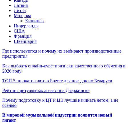
Канада
Латвия
Литва
Молдова
Кишинёв
Нидерланды
США
Франция
Швейцария
Где используются и почему их выбирают производственные
предприятия
Как выбрать онлайн-курс: признаки качественного обучения в
2026 году
ТОП 5: прокатов авто в Бресте для поездок по Беларуси
Рейтинг ритуальных агентств в Дзержинске
Почему подготовку к ЦТ и ЦЭ лучше начинать летом, а не
осенью
В мировой музыкальной индустрии появится новый
гигант