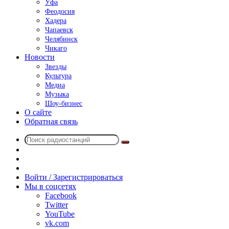
Уфа
Феодосия
Хадера
Чапаевск
Челябинск
Чикаго
Новости
Звезды
Культура
Медиа
Музыка
Шоу-бизнес
О сайте
Обратная связь
Поиск
Switch
радиостанций
skin
Sidebar
Случайное
радио
Войти / Зарегистрироваться
Мы в соцсетях
Facebook
Twitter
YouTube
vk.com