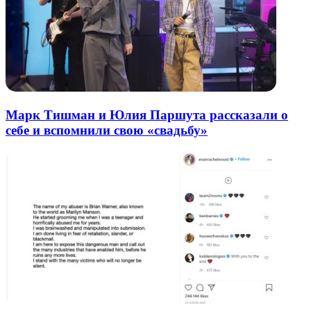
Марк Тишман и Юлия Паршута рассказали о
себе и вспомнили свою «свадьбу»