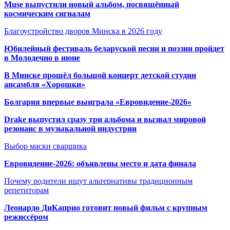
Muse выпустили новый альбом, посвящённый
космическим сигналам
Благоустройство дворов Минска в 2026 году
Юбилейный фестиваль беларуской песни и поэзии пройдет
в Молодечно в июне
В Минске прошёл большой концерт детской студии
ансамбля «Хорошки»
Болгария впервые выиграла «Евровидение-2026»
Drake выпустил сразу три альбома и вызвал мировой
резонанс в музыкальной индустрии
Выбор маски сварщика
Евровидение-2026: объявлены место и дата финала
Почему родители ищут альтернативы традиционным
репетиторам
Леонардо ДиКаприо готовит новый фильм с крупным
режиссёром