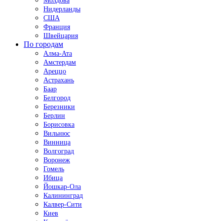
Молдова
Нидерланды
США
Франция
Швейцария
По городам
Алма-Ата
Амстердам
Ареццо
Астрахань
Баар
Белгород
Березники
Берлин
Борисовка
Вильнюс
Винница
Волгоград
Воронеж
Гомель
Ибица
Йошкар-Ола
Калининград
Калвер-Сити
Киев