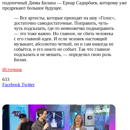
подопечный Димы Билана — Ернар Садирбаев, которому уже
предрекают большое будущее.
— Все артисты, которые приходят на шоу «Голос»,
достаточно самодостаточные. Поправить, чуть-
чуть подсказать, где-то немножечко поднаправить
— это тоже важно. Но главное, не сбить человека
с его главной идеи. И если человек настоящий
музыкант, абсолютно четкий, он и сам никогда не
собьётся, и его никто не собъет. Так что главное
подсказать и не мешать, — определил свою роль
Билан.
Источник
633
LinkedIn
Tumblr
Reddit
Вконтакте
Одноклассники
Skype
Messenger
Messenger
WhatsApp
Telegram
Viber
Line
Поделиться
Печатать
Facebook
Twitter
через
электронную
Похожие радио
почту