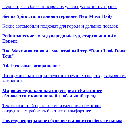
Первый раз в бассейн взрослому: что нужно знать заранее
Sienna Spiro стала главной героиней New Music Daily
Какие автомобили подходят для города и дальних поездок
Робин запускает международный тур, стартовавший в
Европе
Rod Wave анонсировал масштабный тур “Don’t Look Down
Tour”
Adele готовит возвращение
Что нужно знать о привлечении заемных средств для развития
компании
Мировая музыкальная индустрия всё активнее
сближается с кино: новый глобальный тренд
Технологичный офис: какие изменения помогают
сотрудникам работать быстрее и комфортнее
Почему непрерывное обучение становится обязательным