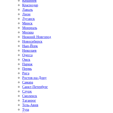
Кишинёв
Краснодар
Лаваль
Лион
Луганск
Минск
Монреаль
Москва
Нижний Новгород
Новосибирск
Нью-Йорк
Николаев
Одесса
Омск
Париж
Пермь
Рига
Ростов-на-Дону
Самара
Санкт-Петербург
Слуцк
Смоленск
Таганрог
Тель-Авив
Тула