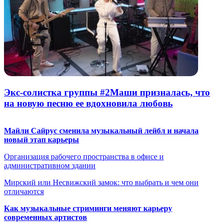
Экс-солистка группы #2Маши призналась, что
на новую песню ее вдохновила любовь
Майли Сайрус сменила музыкальный лейбл и начала
новый этап карьеры
Организация рабочего пространства в офисе и
административном здании
Мирский или Несвижский замок: что выбрать и чем они
отличаются
Как музыкальные стриминги меняют карьеру
современных артистов