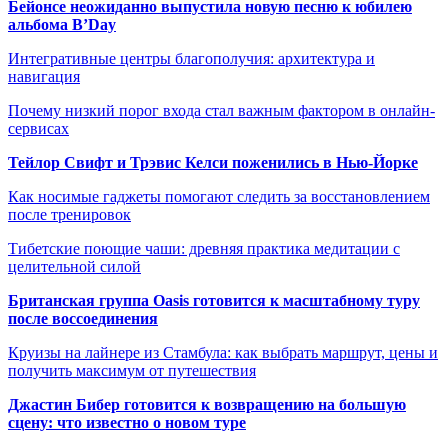
Бейонсе неожиданно выпустила новую песню к юбилею
альбома B’Day
Интегративные центры благополучия: архитектура и
навигация
Почему низкий порог входа стал важным фактором в онлайн-
сервисах
Тейлор Свифт и Трэвис Келси поженились в Нью-Йорке
Как носимые гаджеты помогают следить за восстановлением
после тренировок
Тибетские поющие чаши: древняя практика медитации с
целительной силой
Британская группа Oasis готовится к масштабному туру
после воссоединения
Круизы на лайнере из Стамбула: как выбрать маршрут, цены и
получить максимум от путешествия
Джастин Бибер готовится к возвращению на большую
сцену: что известно о новом туре