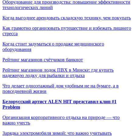
Оборудование для производства: повышение эффективности
технологических линий
Когда выгоднее арендовать складскую технику, чем покупать
Как грамотно организовать путешествие и избежать лишнего
стресса
Когда стоит задуматься о продаже медицинского
оборудования
Рейтинг магазинов счётчиков банкнот
Рейтинг магазинов лодок ПВХ в Минске: где купить
надежную лодку для рыбалки и отдыха
Что делает одноэтажный дом удобным не на бумаге, а в
повседневной жизни
Белорусский артист ALEN HIT представил клип #1
Problem
Организация корпоративного отдыха на природе — что
важно учесть
Зарядка электромобиля зимой: что важно учитывать