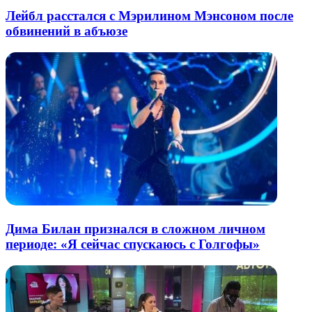
Лейбл расстался с Мэрилином Мэнсоном после
обвинений в абъюзе
Дима Билан признался в сложном личном
периоде: «Я сейчас спускаюсь с Голгофы»