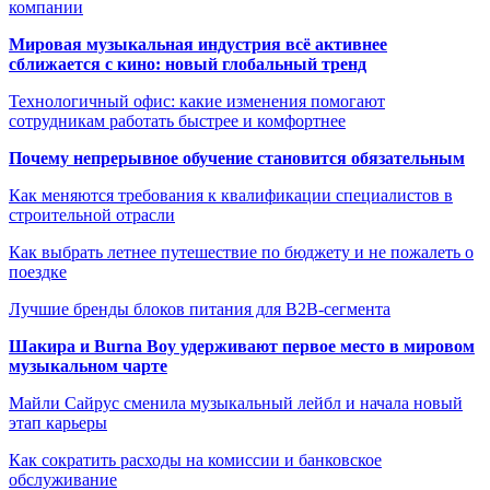
компании
Мировая музыкальная индустрия всё активнее
сближается с кино: новый глобальный тренд
Технологичный офис: какие изменения помогают
сотрудникам работать быстрее и комфортнее
Почему непрерывное обучение становится обязательным
Как меняются требования к квалификации специалистов в
строительной отрасли
Как выбрать летнее путешествие по бюджету и не пожалеть о
поездке
Лучшие бренды блоков питания для B2B-сегмента
Шакира и Burna Boy удерживают первое место в мировом
музыкальном чарте
Майли Сайрус сменила музыкальный лейбл и начала новый
этап карьеры
Как сократить расходы на комиссии и банковское
обслуживание