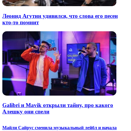
Леонид Агутин удивился, что слова его песен
кто-то помнит
Galibri и Mavik открыли тайну, про какого
Алешку они спели
Майли Сайрус сменила музыкальный лейбл и начала