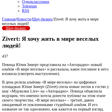
Одноклассники
Telegram
RSS
Главная
/
Новости
/
Шоу-бизнес
/
Zivert: Я хочу жить в мире
веселых людей!
Шоу-бизнес
Zivert: Я хочу жить в мире веселых
людей!
437
Певица Юлия Зиверт представила на «Авторадио» новый
альбом «В мире веселых» и рассказала, какое послание в него
вложила (смотреть выступление).
В день релиза альбома «В мире веселых» на цифровых
площадках Юлия Зиверт (Zivert) спела новые песни в гостях у
шоу «Мурзилки Live» на «Авторадио». Певица объяснила
ведущим, что именно хотела донести публике на этом этапе
своего творчества. «В мире веселых» – третий, давно
ожидаемый ее поклонниками студийный альбом. И его
название не так однозначно, как кажется на первый взгляд.