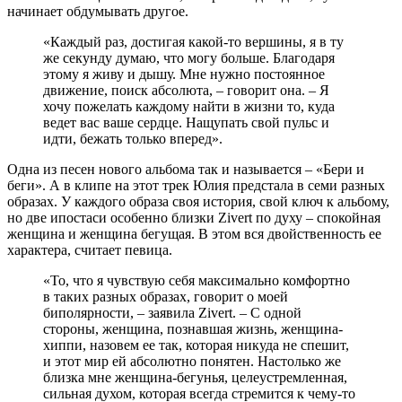
начинает обдумывать другое.
«Каждый раз, достигая какой-то вершины, я в ту
же секунду думаю, что могу больше. Благодаря
этому я живу и дышу. Мне нужно постоянное
движение, поиск абсолюта, – говорит она. – Я
хочу пожелать каждому найти в жизни то, куда
ведет вас ваше сердце. Нащупать свой пульс и
идти, бежать только вперед».
Одна из песен нового альбома так и называется – «Бери и
беги». А в клипе на этот трек Юлия предстала в семи разных
образах. У каждого образа своя история, свой ключ к альбому,
но две ипостаси особенно близки Zivert по духу – спокойная
женщина и женщина бегущая. В этом вся двойственность ее
характера, считает певица.
«То, что я чувствую себя максимально комфортно
в таких разных образах, говорит о моей
биполярности, – заявила Zivert. – С одной
стороны, женщина, познавшая жизнь, женщина-
хиппи, назовем ее так, которая никуда не спешит,
и этот мир ей абсолютно понятен. Настолько же
близка мне женщина-бегунья, целеустремленная,
сильная духом, которая всегда стремится к чему-то