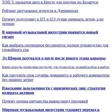
ТОП 5: прокатов авто в Бресте для поездок по Беларуси
Рейтинг ритуальных агентств в Дзержинске
Почему подготовку к ЦТ и ЦЭ лучше начинать летом, а не
осенью
В мировой музыкальной индустрии появится новый
гигант
Как выбрать снотворное без рецепта: полное руководство для
спокойного сна
Эд Ширан задумался о паузе после нового этапа карьеры
Какие породы древесины подходят для доски пола: полный разбор и выбор
Как продлить срок службы домашнего и рабочего компьютера
без лишних затрат
Взыскание задолженности с юридических лиц: стратегия
возврата активов
Почему оценка имущества важна перед продажей
Мировая музыкальная индустрия ускоряет переход к