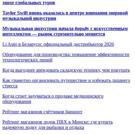
эпохе глобальных туров
Taylor Swift вновь оказалась в центре внимания мировой
музыкальной индустрии
Музыкальная индустрия начала борьбу с искусственным
интеллектом — рынок стремительно меняется
Li Auto в Беларуси: официальный дистрибьютор 2026
Оборудование для производства: повышение эффективности
технологических линий
Когда выгоднее арендовать складскую технику, чем покупать
Как грамотно организовать путешествие и избежать лишнего
стресса
Когда стоит задуматься о продаже медицинского
оборудования
Рейтинг магазинов счётчиков банкнот
Рейтинг магазинов лодок ПВХ в Минске: где купить
надежную лодку для рыбалки и отдыха