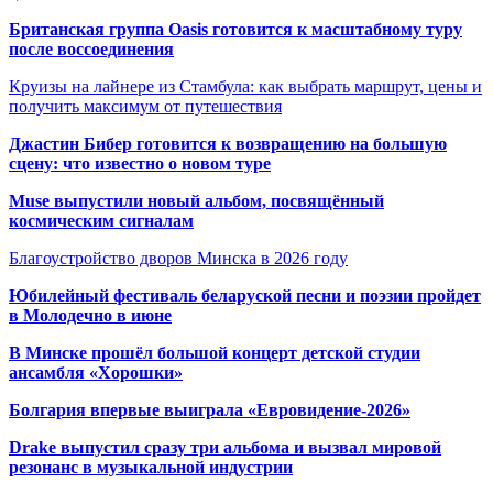
Британская группа Oasis готовится к масштабному туру
после воссоединения
Круизы на лайнере из Стамбула: как выбрать маршрут, цены и
получить максимум от путешествия
Джастин Бибер готовится к возвращению на большую
сцену: что известно о новом туре
Muse выпустили новый альбом, посвящённый
космическим сигналам
Благоустройство дворов Минска в 2026 году
Юбилейный фестиваль беларуской песни и поэзии пройдет
в Молодечно в июне
В Минске прошёл большой концерт детской студии
ансамбля «Хорошки»
Болгария впервые выиграла «Евровидение-2026»
Drake выпустил сразу три альбома и вызвал мировой
резонанс в музыкальной индустрии