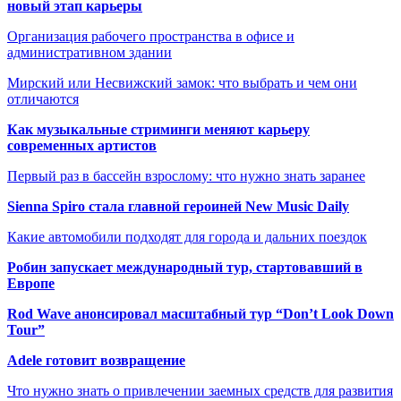
новый этап карьеры
Организация рабочего пространства в офисе и
административном здании
Мирский или Несвижский замок: что выбрать и чем они
отличаются
Как музыкальные стриминги меняют карьеру
современных артистов
Первый раз в бассейн взрослому: что нужно знать заранее
Sienna Spiro стала главной героиней New Music Daily
Какие автомобили подходят для города и дальних поездок
Робин запускает международный тур, стартовавший в
Европе
Rod Wave анонсировал масштабный тур “Don’t Look Down
Tour”
Adele готовит возвращение
Что нужно знать о привлечении заемных средств для развития