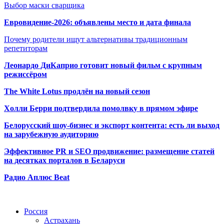
Выбор маски сварщика
Евровидение-2026: объявлены место и дата финала
Почему родители ищут альтернативы традиционным
репетиторам
Леонардо ДиКаприо готовит новый фильм с крупным
режиссёром
The White Lotus продлён на новый сезон
Холли Берри подтвердила помолвк
у в прямом эфире
Белорусский шоу-бизнес и экспорт контента: есть ли выход
на зарубежную аудиторию
Эффективное PR и SEO продвижение:
размещение статей
на десятках порталов в Беларуси
Радио Аплюс Beat
Радио по странам
Россия
Астрахань