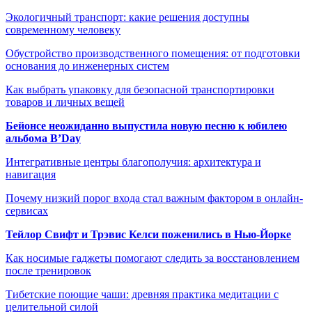
Экологичный транспорт: какие решения доступны
современному человеку
Обустройство производственного помещения: от подготовки
основания до инженерных систем
Как выбрать упаковку для безопасной транспортировки
товаров и личных вещей
Бейонсе неожиданно выпустила новую песню к юбилею
альбома B’Day
Интегративные центры благополучия: архитектура и
навигация
Почему низкий порог входа стал важным фактором в онлайн-
сервисах
Тейлор Свифт и Трэвис Келси поженились в Нью-Йорке
Как носимые гаджеты помогают следить за восстановлением
после тренировок
Тибетские поющие чаши: древняя практика медитации с
целительной силой