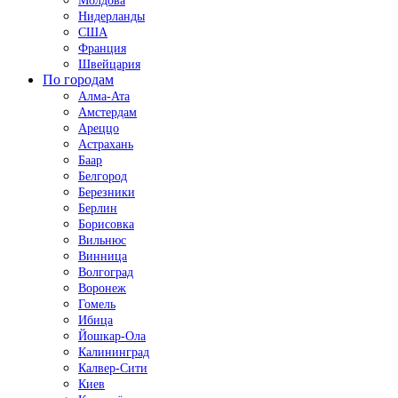
Молдова
Нидерланды
США
Франция
Швейцария
По городам
Алма-Ата
Амстердам
Ареццо
Астрахань
Баар
Белгород
Березники
Берлин
Борисовка
Вильнюс
Винница
Волгоград
Воронеж
Гомель
Ибица
Йошкар-Ола
Калининград
Калвер-Сити
Киев