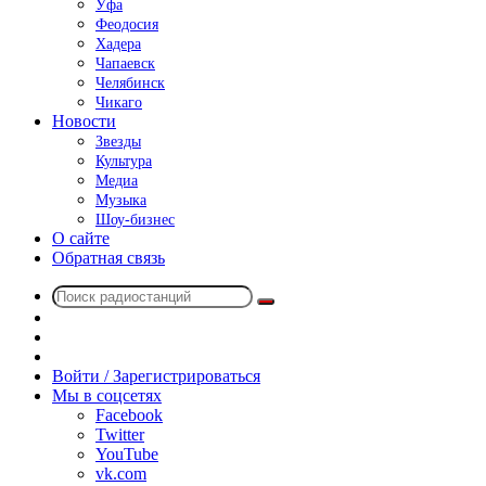
Уфа
Феодосия
Хадера
Чапаевск
Челябинск
Чикаго
Новости
Звезды
Культура
Медиа
Музыка
Шоу-бизнес
О сайте
Обратная связь
Поиск
Switch
радиостанций
skin
Sidebar
Случайное
радио
Войти / Зарегистрироваться
Мы в соцсетях
Facebook
Twitter
YouTube
vk.com