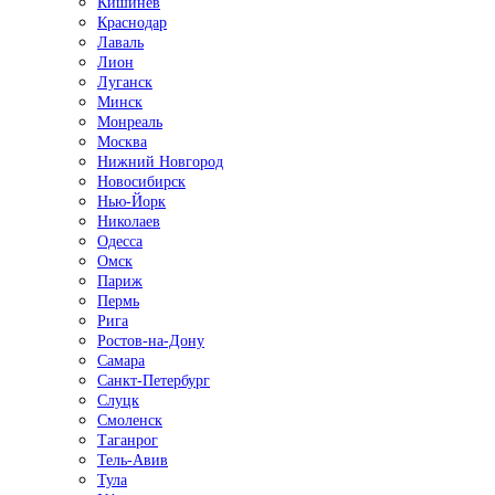
Кишинёв
Краснодар
Лаваль
Лион
Луганск
Минск
Монреаль
Москва
Нижний Новгород
Новосибирск
Нью-Йорк
Николаев
Одесса
Омск
Париж
Пермь
Рига
Ростов-на-Дону
Самара
Санкт-Петербург
Слуцк
Смоленск
Таганрог
Тель-Авив
Тула