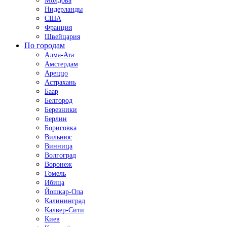
Молдова
Нидерланды
США
Франция
Швейцария
По городам
Алма-Ата
Амстердам
Ареццо
Астрахань
Баар
Белгород
Березники
Берлин
Борисовка
Вильнюс
Винница
Волгоград
Воронеж
Гомель
Ибица
Йошкар-Ола
Калининград
Калвер-Сити
Киев