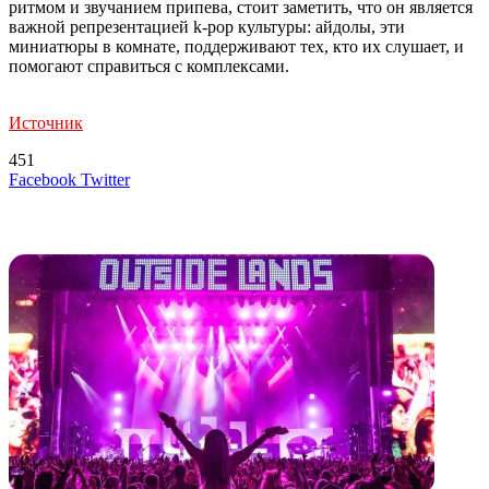
ритмом и звучанием припева, стоит заметить, что он является
важной репрезентацией k-pop культуры: айдолы, эти
миниатюры в комнате, поддерживают тех, кто их слушает, и
помогают справиться с комплексами.
Источник
451
LinkedIn
Tumblr
Reddit
Вконтакте
Одноклассники
Skype
Messenger
Messenger
WhatsApp
Telegram
Viber
Line
Поделиться
Печатать
Facebook
Twitter
через
электронную
Похожие радио
почту