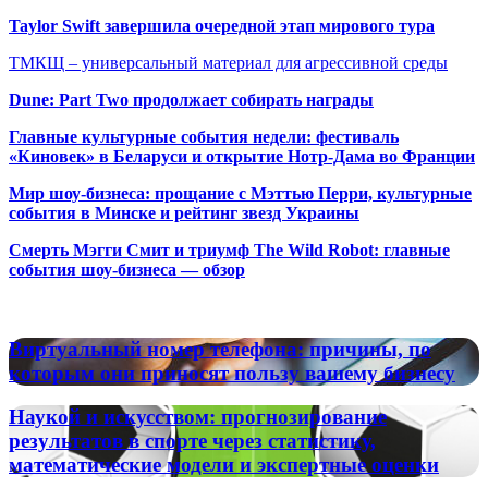
Taylor Swift завершила очередной этап мирового тура
ТМКЩ – универсальный материал для агрессивной среды
Dune: Part Two продолжает собирать награды
Главные культурные события недели: фестиваль
«Киновек» в Беларуси и открытие Нотр-Дама во Франции
Мир шоу-бизнеса: прощание с Мэттью Перри, культурные
события в Минске и рейтинг звезд Украины
Смерть Мэгги Смит и триумф The Wild Robot: главные
события шоу-бизнеса — обзор
Популярные радиостанции
Виртуальный
Виртуальный номер телефона: причины, по
номер
которым они приносят пользу вашему бизнесу
телефона:
причины,
Наукой
Наукой и искусством: прогнозирование
по
и
результатов в спорте через статистику,
которым
искусством:
математические модели и экспертные оценки
они
прогнозирование
приносят