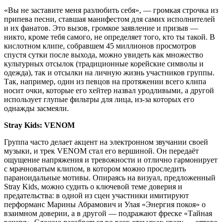
«Вы не заставите меня разлюбить себя», — громкая строчка из
припева песни, ставшая манифестом для самих исполнителей
и их фанатов. Это вызов, громкое заявление и призыв —
никто, кроме тебя самого, не определяет того, кто ты такой. В
кислотном клипе, собравшем 45 миллионов просмотров
спустя сутки после выхода, можно увидеть как множество
культурных отсылок (традиционные корейские символы и
одежда), так и отсылки на личную жизнь участников группы.
Так, например, один из певцов на протяжении всего клипа
носит очки, которые его хейтер назвал уродливыми, а другой
использует глупые фильтры для лица, из-за которых его
однажды засмеяли.
Stray Kids: VENOM
Группа часто делает акцент на электронном звучании своей
музыки, и трек VENOM стал его вершиной. Он передаёт
ощущение напряжения и тревожности и отлично гармонирует
с мрачноватым клипом, в котором можно проследить
параноидальные мотивы. Опираясь на визуал, предложенный
Stray Kids, можно судить о ключевой теме доверия и
предательства: в одной из сцен участники имитируют
перформанс Марины Абрамович и Улая «Энергия покоя» о
взаимном доверии, а в другой — подражают фреске «Тайная