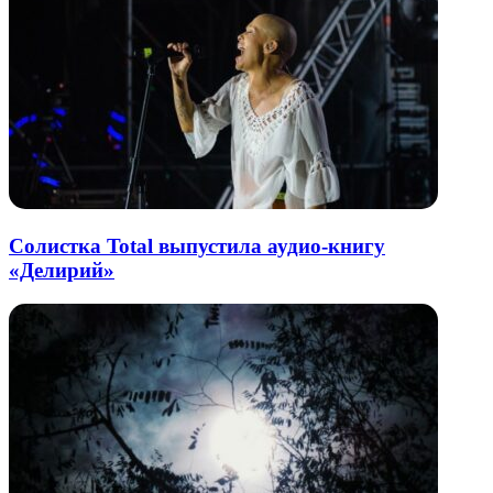
Солистка Total выпустила аудио-книгу
«Делирий»