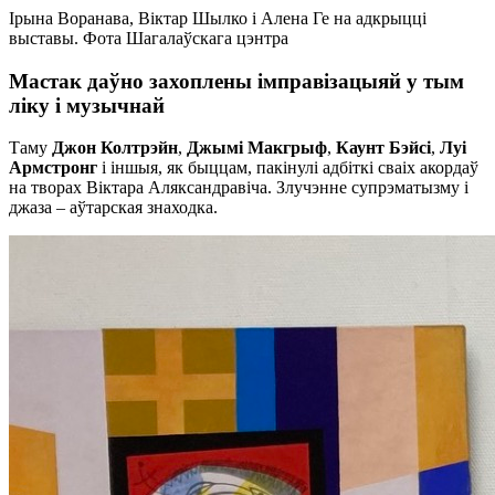
Ірына Воранава, Віктар Шылко і Алена Ге на адкрыцці
выставы. Фота Шагалаўскага цэнтра
Мастак даўно захоплены імправізацыяй у тым
ліку і музычнай
Таму
Джон Колтрэйн
,
Джымі Макгрыф
,
Каунт Бэйсі
,
Луі
Армстронг
і іншыя, як быццам, пакінулі адбіткі сваіх акордаў
на творах Віктара Аляксандравіча. Злучэнне супрэматызму і
джаза – аўтарская знаходка.