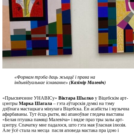
«
Формам трэба даць жыццё і права на
індывідуальнае існаванне» (
Kазімір Малевіч
)
«Прысвячэнне УНАВІСу»
Віктара Шылко
у Віцебскім арт-
цэнтры
Марка Шагала
– гэта аўтарскія думкі на тэму
дзіўнага мастацкага мінулага Віцебска. Ён асабісты і музычна
афарбаваны. Тут ёсць рытм, які апаноўвае гледача выставы
«Белая птушка памяці Малевіча» і вядзе праз тры залы арт-
цэнтру. Спачатку мне падалося, што гэта мая ўласная ілюзія.
Але ўсё стала на месца пасля аповеда мастака пра ідэю і