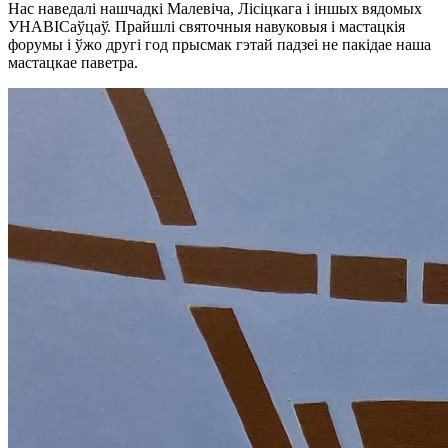
Нас наведалі нашчадкі Малевіча, Лісіцкага і іншых вядомых
УНАВІСаўцаў. Прайшлі святочныя навуковыя і мастацкія
форумы і ўжо другі год прысмак гэтай падзеі не пакідае наша
мастацкае паветра.