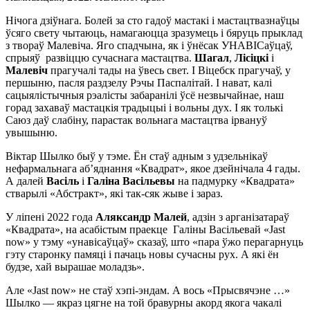
Нічога дзіўнага. Болей за сто гадоў мастакі і мастацтвазнаўцы
ўсяго свету чытаюць, намагаюцца зразумець і бяруць прыклад
з твораў Малевіча. Яго спадчына, як і ўнёсак УНАВІСаўцаў,
спрыяў развіццю сучаснага мастацтва.
Шагал
,
Лісіцкі
і
Малевіч
прагучалі тады на ўвесь свет. І Віцебск прагучаў, у
першыню, пасля раздзелу Рэчы Паспалітай. І нават, калі
сацыялістычныя рэалісты забаранілі ўсё незвычайнае, наш
горад захаваў мастацкія традыцыі і вольны дух. І як толькі
Саюз даў слабіну, парастак вольнага мастацтва ірвануў
увышыню.
Віктар Шылко быў у тэме. Ён стаў адным з удзельнікаў
нефармальнага аб’яднання «Квадрат», якое дзейнічала 4 гады.
А далей
Васіль
і
Галіна Васільевы
на падмурку «Квадрата»
стварылі «Абстракт», які так-сяк жыве і зараз.
У ліпені 2022 года
Аляксандр Малей
, адзін з арганізатараў
«Квадрата», на асабістым праекце Галіны Васільевай «Jast
now» у тэму «унавісаўцаў» сказаў, што «пара ўжо перагарнуць
гэту старонку памяці і пачаць новы сучасны рух. А які ён
будзе, хай вырашае моладзь».
Але «Jast now» не стаў хэпі-эндам. А вось «Прысвячэне …»
Шылко — якраз цягне на той бравурны акорд якога чакалі