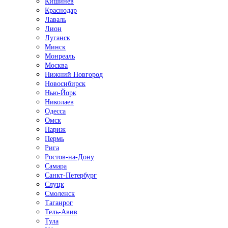
Кишинёв
Краснодар
Лаваль
Лион
Луганск
Минск
Монреаль
Москва
Нижний Новгород
Новосибирск
Нью-Йорк
Николаев
Одесса
Омск
Париж
Пермь
Рига
Ростов-на-Дону
Самара
Санкт-Петербург
Слуцк
Смоленск
Таганрог
Тель-Авив
Тула