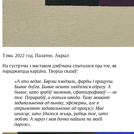
Тэма. 2022 год. Палатно. Акрыл
На сустрэчы з мастаком дзяўчына спыталася пра тое, як
нараджаецца карціна. Творца сказаў:
«А хто ведае. Бярэш пэндзаль, фарбы і працуеш.
Бывае доўга. Бывае нешта зладзілася адразу. А
бывае, што зрабіў малюнак, сфатаграфаваў — не
тое. Перарабіў, а потым шкода. Таму момант
задавальнення ад выніку, эфемерны, але я
атрымліваю задавальненне ад працэсу. Мае
шчасце, што ўдалося жыць, рабіць тое, што
люблю. А зараз і мая дачка пайшла па маёй
дарозе».