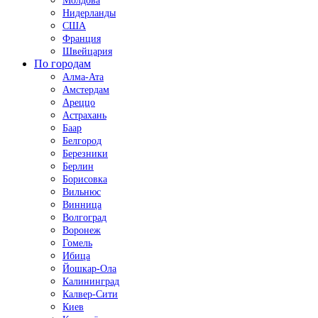
Молдова
Нидерланды
США
Франция
Швейцария
По городам
Алма-Ата
Амстердам
Ареццо
Астрахань
Баар
Белгород
Березники
Берлин
Борисовка
Вильнюс
Винница
Волгоград
Воронеж
Гомель
Ибица
Йошкар-Ола
Калининград
Калвер-Сити
Киев