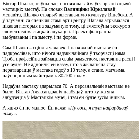
Віктар Шылко, пэўны час, паспяхова займаўся арганізацыяй
мастацкіх выстаў. Па словах
Валянціны Кірылавай
,
менавіта, Шылко стварыў выставачную культуру Віцебска. А
ў злучэнні са спецыялістамі арт-цэнтру Шагала атрымалася
цікавая гісторыя на задуманую тэму, ці змястоўны экскурс з
элементамі мастацкай адукацыі. Праект філігранна
выбудаваны і па зместу, і па форме.
Сам Шылко – сціплы чалавек. І на кожнай выставе ён
падкрэслівае, што нічога надзвычайнага ў творчасці няма.
Трэба прафесійна займацца сваім рамяством, пастаянна расці і
ўсё будзе. Не аднойчы ён казаў, што з жывапісца стаў
ператварацца ў мастака гадоў з 10 таму, а стане, магчыма,
паўнацэнным майстрам к 80-100 гадам.
Нядаўна мастаку здарылася 70. А персанальнай выставы не
было. Віктар Аляксандравіч паабяцаў, што хутка яна
адбудзецца ў Мастацкім музеі, і там ён будзе зусім іншым.
А яшчэ ён не малюе. Ён кажа:
«Ну вось, я тут нафарбаваў
тэму»
.