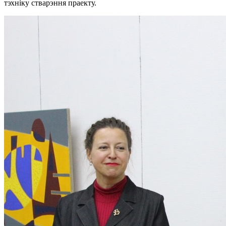
тэхніку стварэння праекту.