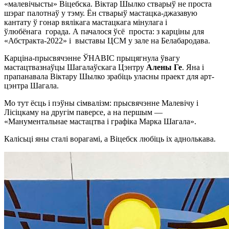
«малевічысты» Віцебска. Віктар Шылко стварыў не проста
шэраг палотнаў у тэму. Ён стварыў мастацка-джазавую
кантату ў гонар вялікага мастацкага мінулага і
ўлюбёнага горада. А пачалося ўсё проста: з карціны для
«Абстракта-2022» і выставы ЦСМ у зале на Белабародава.
Карціна-прысвячэнне ЎНАВІС прыцягнула ўвагу
мастацтвазнаўцы Шагалаўскага Цэнтру
Алены Ге
. Яна і
прапанавала Віктару Шылко зрабіць уласны праект для арт-
цэнтра Шагала.
Мо тут ёсць і пэўны сімвалізм: прысвячэнне Малевічу і
Лісіцкаму на другім паверсе, а на першым —
«Манументальнае мастацтва і графіка Марка Шагала».
Калісьці яны сталі ворагамі, а Віцебск любіць іх аднолькава.