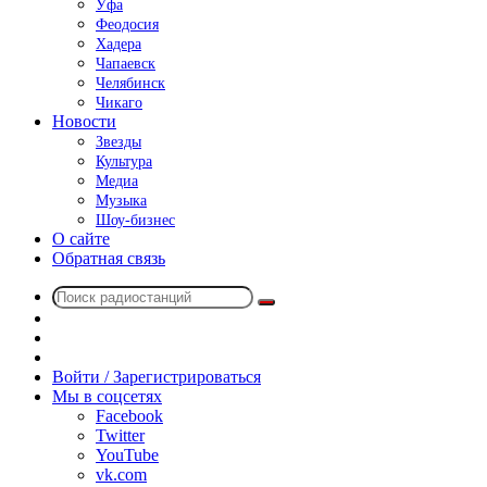
Уфа
Феодосия
Хадера
Чапаевск
Челябинск
Чикаго
Новости
Звезды
Культура
Медиа
Музыка
Шоу-бизнес
О сайте
Обратная связь
Поиск
Switch
радиостанций
skin
Sidebar
Случайное
радио
Войти / Зарегистрироваться
Мы в соцсетях
Facebook
Twitter
YouTube
vk.com