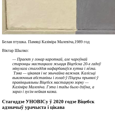
Белая птушка. Памяці Казіміра Малевіча,1989 год
Віктар Шылко:
— Праект у гонар кароткай, але чароўнай
старонцы мастацкага жыцця Віцебска 20-х гадоў
мінулага стагоддзя нафарбаваўся хутка і лёгка.
Тэма — цікавая і не звычайна важная. Калісьці
выключныя абставіны і голад ў Піцеры прывялі ў
правінцыяльны Віцебск мастацкую зорку —
Казіміра Малевіча. Гэта і тады было дзіўна, а
зараз і зусім нейкая казка.
Стагоддзе УНОВІСу ў 2020
годзе
Віцебск
адзначыў урачыста і цікава