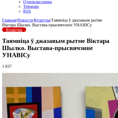
Одноклассники
Telegram
RSS
Главная
/
Новости
/
Культура
/
Таямніца ў джазавым рытме
Віктара Шылко. Выстава-прысвячэнне УНАВІСу
Культура
Таямніца ў джазавым рытме Віктара
Шылко. Выстава-прысвячэнне
УНАВІСу
1 837