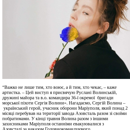
“Важко не лише тим, хто воює, а й тим, хто чекає, – каже
артистка. – Цей виступ я присвячую Руслані Волинській,
дружині майора та в.о. командира 36-ї окремої бригади
морської піхоти Сергія Волини». Нагадаємо, Сергій Волина –
український герой, учасник оборони Маріуполя, який понад 2
місяці перебував на території завода Азовсталь разом зі своїми
побратимами. У кінці травня Волина разом з іншими
захисниками Маріуполя останніми евакуювалися з
Азовсталі за наказом Головнокомандуючого.