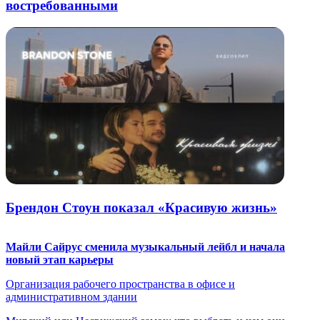
востребованными
Брендон Стоун показал «Красивую жизнь»
Майли Сайрус сменила музыкальный лейбл и начала
новый этап карьеры
Организация рабочего пространства в офисе и
административном здании