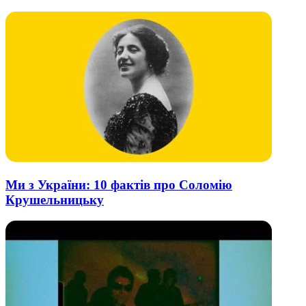
почту
Ми з України: 10 фактів про Соломію
Крушельницьку