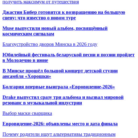
получить максимум от путешествия
Джастин Бибер готовится к возвращению на большую
сцену: что известно о новом туре
Muse выпустили новый альбом, посвящённый
космическим сигналам
Благоустройство дворов Минска в 2026 году
Юбилейный фестиваль беларуской песни и поэзии пройдет
в Молодечно в июне
В Минске прошёл большой концерт детской студии
ансамбля «Хорошки»
Болгария впервые выиграла «Евровидение-2026»
Drake выпустил сразу три альбома и вызвал мировой
резонанс в музыкальной индустрии
Выбор маски сварщика
Евровидение-2026: объявлены место и дата финала
Почему родители ищут альтернативы традиционным