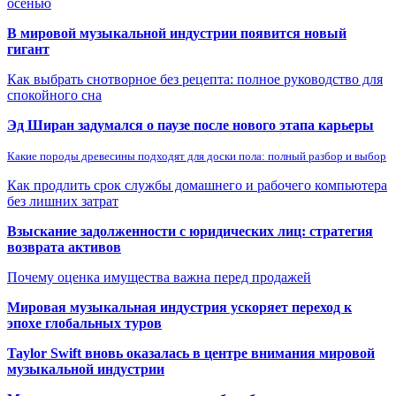
осенью
В мировой музыкальной индустрии появится новый
гигант
Как выбрать снотворное без рецепта: полное руководство для
спокойного сна
Эд Ширан задумался о паузе после нового этапа карьеры
Какие породы древесины подходят для доски пола: полный разбор и выбор
Как продлить срок службы домашнего и рабочего компьютера
без лишних затрат
Взыскание задолженности с юридических лиц: стратегия
возврата активов
Почему оценка имущества важна перед продажей
Мировая музыкальная индустрия ускоряет переход к
эпохе глобальных туров
Taylor Swift вновь оказалась в центре внимания мировой
музыкальной индустрии