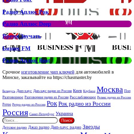
кліп
Рокс
на
Радио
Радио Аплюс Рок
трек
Аплюс
Елтона
Рок
Джона
Радио
Радио Аплюс Deep
та
Аплюс
Брітні
Deep
Время
Время Звучать
Спірс
Звучать
Бизнес
Бизнес FM
FM
Радио
Радио Аплюс Beat
Аплюс
Beat
Срочное
изготовление чип ключей
для автомобилей в
Минске, заказывайте на https://chasmaster.by
Москва
Киев
Дип-хаус
Дип-хаус радио из России
Клубное
Поп
Беларусь
Разговорное
Расслабляющее
Разговорное радио из России
Релакс радио из России
Рок
Рок радио из России
Ретро
Ретро-радио из России
Россия
Украина
Санкт-Петербург
Найти:
Звезды
Дип-хаус радио
Джаз радио
Детское радио