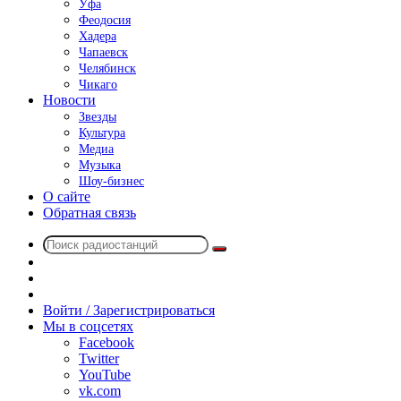
Уфа
Феодосия
Хадера
Чапаевск
Челябинск
Чикаго
Новости
Звезды
Культура
Медиа
Музыка
Шоу-бизнес
О сайте
Обратная связь
Поиск
Switch
радиостанций
skin
Sidebar
Случайное
радио
Войти / Зарегистрироваться
Мы в соцсетях
Facebook
Twitter
YouTube
vk.com