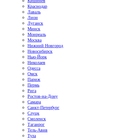
Кишинёв
Краснодар
Лаваль
Лион
Луганск
Минск
Монреаль
Москва
Нижний Новгород
Новосибирск
Нью-Йорк
Николаев
Одесса
Омск
Париж
Пермь
Рига
Ростов-на-Дону
Самара
Санкт-Петербург
Слуцк
Смоленск
Таганрог
Тель-Авив
Тула