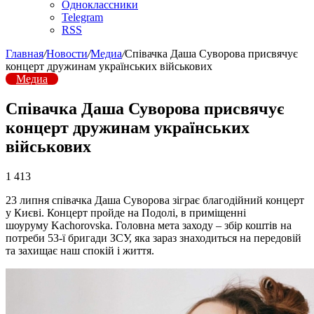
Одноклассники
Telegram
RSS
Главная
/
Новости
/
Медиа
/
Співачка Даша Суворова присвячує
концерт дружинам українських військових
Медиа
Співачка Даша Суворова присвячує
концерт дружинам українських
військових
1 413
23 липня співачка Даша Суворова зіграє благодійний концерт
у Києві. Концерт пройде на Подолі, в приміщенні
шоуруму Kachorovska. Головна мета заходу – збір коштів на
потреби 53-ї бригади ЗСУ, яка зараз знаходиться на передовій
та захищає наш спокій і життя.