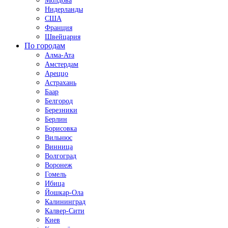
Молдова
Нидерланды
США
Франция
Швейцария
По городам
Алма-Ата
Амстердам
Ареццо
Астрахань
Баар
Белгород
Березники
Берлин
Борисовка
Вильнюс
Винница
Волгоград
Воронеж
Гомель
Ибица
Йошкар-Ола
Калининград
Калвер-Сити
Киев