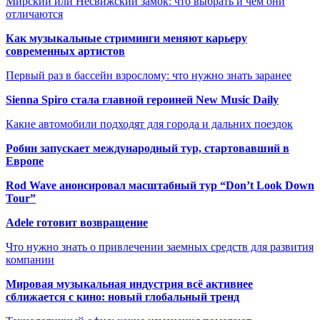
Мирский или Несвижский замок: что выбрать и чем они
отличаются
Как музыкальные стриминги меняют карьеру
современных артистов
Первый раз в бассейн взрослому: что нужно знать заранее
Sienna Spiro стала главной героиней New Music Daily
Какие автомобили подходят для города и дальних поездок
Робин запускает международный тур, стартовавший в
Европе
Rod Wave анонсировал масштабный тур “Don’t Look Down
Tour”
Adele готовит возвращение
Что нужно знать о привлечении заемных средств для развития
компании
Мировая музыкальная индустрия всё активнее
сближается с кино: новый глобальный тренд