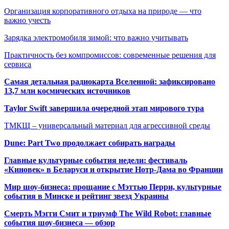
Организация корпоративного отдыха на природе — что
важно учесть
Зарядка электромобиля зимой: что важно учитывать
Практичность без компромиссов: современные решения для
сервиса
Самая детальная радиокарта Вселенной: зафиксировано
13,7 млн космических источников
Taylor Swift завершила очередной этап мирового тура
ТМКЩ – универсальный материал для агрессивной среды
Dune: Part Two продолжает собирать награды
Главные культурные события недели: фестиваль
«Киновек» в Беларуси и открытие Нотр-Дама во Франции
Мир шоу-бизнеса: прощание с Мэттью Перри, культурные
события в Минске и рейтинг звезд Украины
Смерть Мэгги Смит и триумф The Wild Robot: главные
события шоу-бизнеса — обзор