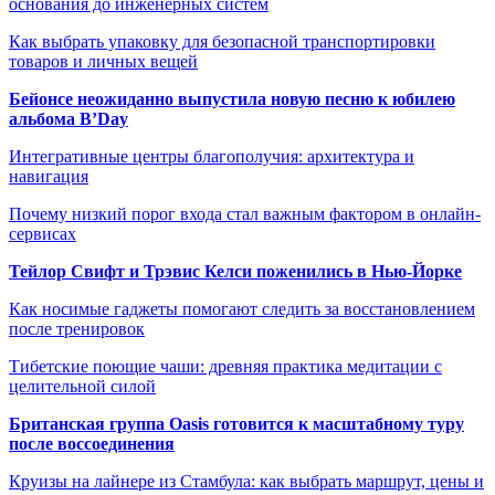
основания до инженерных систем
Как выбрать упаковку для безопасной транспортировки
товаров и личных вещей
Бейонсе неожиданно выпустила новую песню к юбилею
альбома B’Day
Интегративные центры благополучия: архитектура и
навигация
Почему низкий порог входа стал важным фактором в онлайн-
сервисах
Тейлор Свифт и Трэвис Келси поженились в Нью-Йорке
Как носимые гаджеты помогают следить за восстановлением
после тренировок
Тибетские поющие чаши: древняя практика медитации с
целительной силой
Британская группа Oasis готовится к масштабному туру
после воссоединения
Круизы на лайнере из Стамбула: как выбрать маршрут, цены и