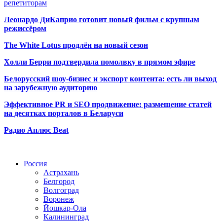
репетиторам
Леонардо ДиКаприо готовит новый фильм с крупным
режиссёром
The White Lotus продлён на новый сезон
Холли Берри подтвердила помолвк
у в прямом эфире
Белорусский шоу-бизнес и экспорт контента: есть ли выход
на зарубежную аудиторию
Эффективное PR и SEO продвижение:
размещение статей
на десятках порталов в Беларуси
Радио Аплюс Beat
Радио по странам
Россия
Астрахань
Белгород
Волгоград
Воронеж
Йошкар-Ола
Калининград