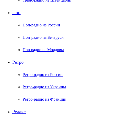
Транс-радио из Швейцарии
Поп
Поп-радио из России
Поп-радио из Беларуси
Поп радио из Молдовы
Ретро
Ретро-радио из России
Ретро-радио из Украины
Ретро-радио из Франции
Релакс