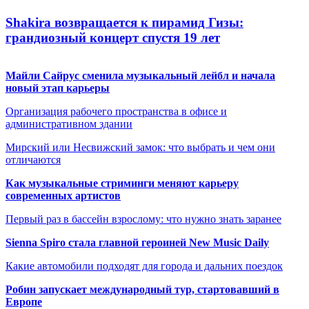
Shakira возвращается к пирамид Гизы:
грандиозный концерт спустя 19 лет
Майли Сайрус сменила музыкальный лейбл и начала
новый этап карьеры
Организация рабочего пространства в офисе и
административном здании
Мирский или Несвижский замок: что выбрать и чем они
отличаются
Как музыкальные стриминги меняют карьеру
современных артистов
Первый раз в бассейн взрослому: что нужно знать заранее
Sienna Spiro стала главной героиней New Music Daily
Какие автомобили подходят для города и дальних поездок
Робин запускает международный тур, стартовавший в
Европе