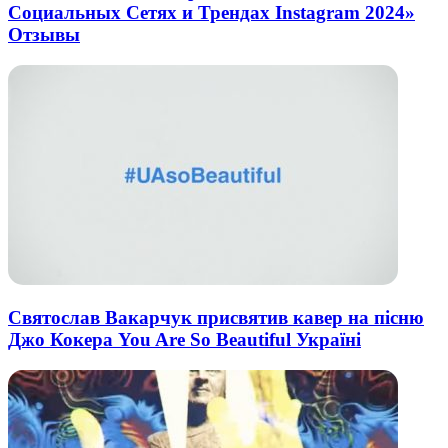
Социальных Сетях и Трендах Instagram 2024»
Отзывы
Святослав Вакарчук присвятив кавер на пісню
Джо Кокера You Are So Beautiful Україні