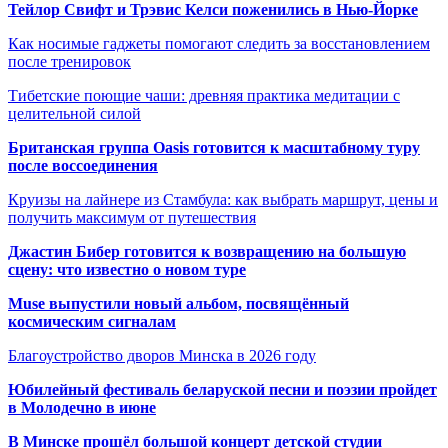
Тейлор Свифт и Трэвис Келси поженились в Нью-Йорке
Как носимые гаджеты помогают следить за восстановлением
после тренировок
Тибетские поющие чаши: древняя практика медитации с
целительной силой
Британская группа Oasis готовится к масштабному туру
после воссоединения
Круизы на лайнере из Стамбула: как выбрать маршрут, цены и
получить максимум от путешествия
Джастин Бибер готовится к возвращению на большую
сцену: что известно о новом туре
Muse выпустили новый альбом, посвящённый
космическим сигналам
Благоустройство дворов Минска в 2026 году
Юбилейный фестиваль беларуской песни и поэзии пройдет
в Молодечно в июне
В Минске прошёл большой концерт детской студии