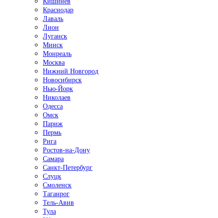
Кишинёв
Краснодар
Лаваль
Лион
Луганск
Минск
Монреаль
Москва
Нижний Новгород
Новосибирск
Нью-Йорк
Николаев
Одесса
Омск
Париж
Пермь
Рига
Ростов-на-Дону
Самара
Санкт-Петербург
Слуцк
Смоленск
Таганрог
Тель-Авив
Тула