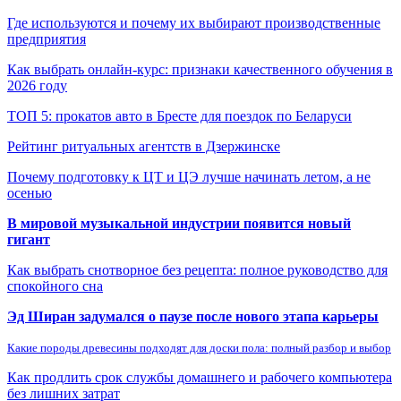
Где используются и почему их выбирают производственные
предприятия
Как выбрать онлайн-курс: признаки качественного обучения в
2026 году
ТОП 5: прокатов авто в Бресте для поездок по Беларуси
Рейтинг ритуальных агентств в Дзержинске
Почему подготовку к ЦТ и ЦЭ лучше начинать летом, а не
осенью
В мировой музыкальной индустрии появится новый
гигант
Как выбрать снотворное без рецепта: полное руководство для
спокойного сна
Эд Ширан задумался о паузе после нового этапа карьеры
Какие породы древесины подходят для доски пола: полный разбор и выбор
Как продлить срок службы домашнего и рабочего компьютера
без лишних затрат