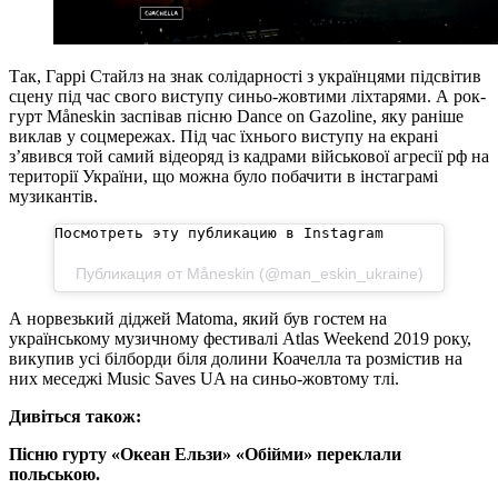
Так, Гаррі Стайлз на знак солідарності з українцями підсвітив
сцену під час свого виступу синьо-жовтими ліхтарями. А рок-
гурт Måneskin заспівав пісню Dance on Gazoline, яку раніше
виклав у соцмережах. Під час їхнього виступу на екрані
з’явився той самий відеоряд із кадрами військової агресії рф на
території України, що можна було побачити в інстаграмі
музикантів.
Посмотреть эту публикацию в Instagram
Публикация от Måneskin (@man_eskin_ukraine)
А норвезький діджей Matoma, який був гостем на
українському музичному фестивалі Atlas Weekend 2019 року,
викупив усі білборди біля долини Коачелла та розмістив на
них меседжі Music Saves UA на синьо-жовтому тлі.
Дивіться також:
Пісню гурту «Океан Ельзи» «Обійми» переклали
польською.