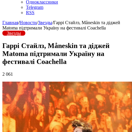
Одноклассники
Telegram
RSS
Главная
/
Новости
/
Звезды
/
Гаррі Стайлз, Måneskin та діджей
Matoma підтримали Україну на фестивалі Coachella
Звезды
Гаррі Стайлз, Måneskin та діджей
Matoma підтримали Україну на
фестивалі Coachella
2 061