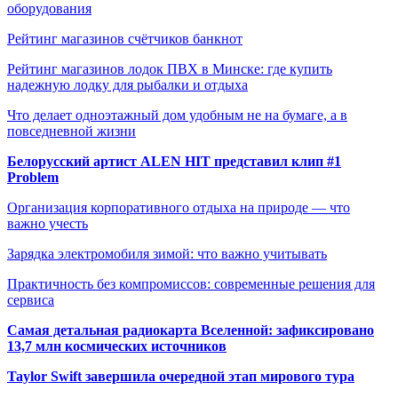
оборудования
Рейтинг магазинов счётчиков банкнот
Рейтинг магазинов лодок ПВХ в Минске: где купить
надежную лодку для рыбалки и отдыха
Что делает одноэтажный дом удобным не на бумаге, а в
повседневной жизни
Белорусский артист ALEN HIT представил клип #1
Problem
Организация корпоративного отдыха на природе — что
важно учесть
Зарядка электромобиля зимой: что важно учитывать
Практичность без компромиссов: современные решения для
сервиса
Самая детальная радиокарта Вселенной: зафиксировано
13,7 млн космических источников
Taylor Swift завершила очередной этап мирового тура