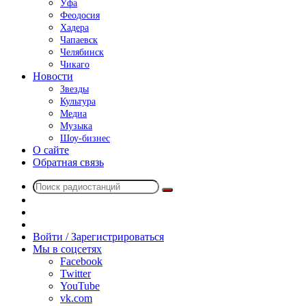
Уфа
Феодосия
Хадера
Чапаевск
Челябинск
Чикаго
Новости
Звезды
Культура
Медиа
Музыка
Шоу-бизнес
О сайте
Обратная связь
Поиск
Switch
радиостанций
skin
Sidebar
Случайное
радио
Войти / Зарегистрироваться
Мы в соцсетях
Facebook
Twitter
YouTube
vk.com