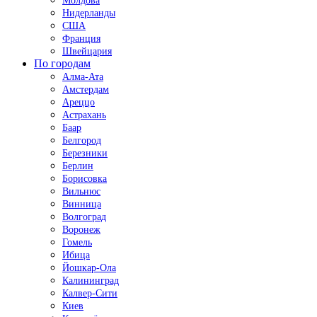
Молдова
Нидерланды
США
Франция
Швейцария
По городам
Алма-Ата
Амстердам
Ареццо
Астрахань
Баар
Белгород
Березники
Берлин
Борисовка
Вильнюс
Винница
Волгоград
Воронеж
Гомель
Ибица
Йошкар-Ола
Калининград
Калвер-Сити
Киев