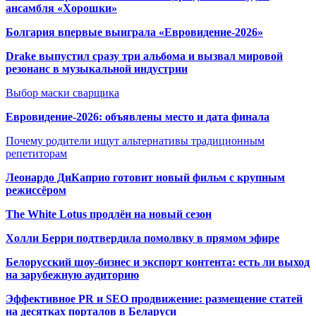
ансамбля «Хорошки»
Болгария впервые выиграла «Евровидение-2026»
Drake выпустил сразу три альбома и вызвал мировой
резонанс в музыкальной индустрии
Выбор маски сварщика
Евровидение-2026: объявлены место и дата финала
Почему родители ищут альтернативы традиционным
репетиторам
Леонардо ДиКаприо готовит новый фильм с крупным
режиссёром
The White Lotus продлён на новый сезон
Холли Берри подтвердила помолвк
у в прямом эфире
Белорусский шоу-бизнес и экспорт контента: есть ли выход
на зарубежную аудиторию
Эффективное PR и SEO продвижение:
размещение статей
на десятках порталов в Беларуси