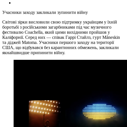
Учасники заходу закликали зупинити війну
Світові зірки висловили свою підтримку українцям у їхній
боротьбі з російськими загарбниками під час музичного
фестивалю Coachella, який цими вихідними пройшов у
Каліфорнії. Серед них — співак Гаррі Стайлз, гурт Måneskin
та діджей Matoma. Учасники першого заходу на території
США, що відбувався без карантинних обмежень, закликали
якнайшвидше припинити війну.