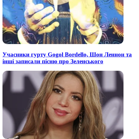
Учасники гурту Gogol Bordello, Шон Леннон та
інші записали пісню про Зеленського