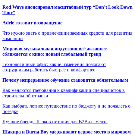
Rod Wave анонсировал масштабный тур “Don’t Look Down
Tour”
Adele готовит возвращение
Что нужно знать о привлечении заемных средств для развития
компании
Мировая музыкальная индустрия всё активнее
сближается с кино: новый глобальный тренд
Технологичный офис: какие изменения помогают
сотрудникам работать быстрее и комфортнее
Почему непрерывное обучение становится обязательным
Как меняются требования к квалификации специалистов в
строительной отрасли
Как выбрать летнее путешествие по бюджету и не пожалеть о
поездке
Лучшие бренды блоков питания для B2B-сегмента
Шакира и Burna Boy удерживают первое место в мировом