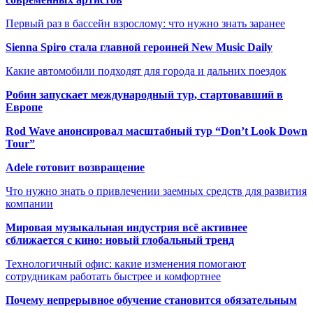
Первый раз в бассейн взрослому: что нужно знать заранее
Sienna Spiro стала главной героиней New Music Daily
Какие автомобили подходят для города и дальних поездок
Робин запускает международный тур, стартовавший в
Европе
Rod Wave анонсировал масштабный тур “Don’t Look Down
Tour”
Adele готовит возвращение
Что нужно знать о привлечении заемных средств для развития
компании
Мировая музыкальная индустрия всё активнее
сближается с кино: новый глобальный тренд
Технологичный офис: какие изменения помогают
сотрудникам работать быстрее и комфортнее
Почему непрерывное обучение становится обязательным