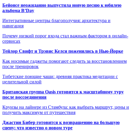
Бейонсе неожиданно выпустила новую песню к юбилею
альбома B’Day
Интегративные центры благополучия: архитектура и
навигация
Почему низкий порог входа стал важным фактором в онлайн-
сервисах
Тейлор Свифт и Трэвис Келси поженились в Нью-Йорке
Как носимые гаджеты помогают следить за восстановлением
после тренировок
Тибетские поющие чаши: древняя практика медитации с
целительной силой
Британская группа Oasis готовится к масштабному туру
после воссоединения
Круизы на лайнере из Стамбула: как выбрать маршрут, цены и
получить максимум от путешествия
Джастин Бибер готовится к возвращению на большую
сцену: что известно о новом туре