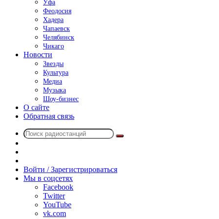
Уфа
Феодосия
Хадера
Чапаевск
Челябинск
Чикаго
Новости
Звезды
Культура
Медиа
Музыка
Шоу-бизнес
О сайте
Обратная связь
Поиск
Switch
радиостанций
skin
Sidebar
Случайное
радио
Войти / Зарегистрироваться
Мы в соцсетях
Facebook
Twitter
YouTube
vk.com