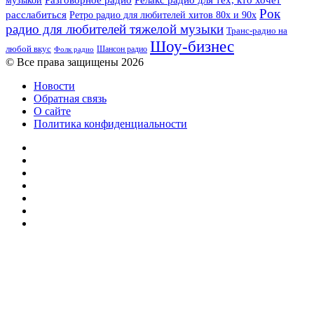
музыкой
Разговорное радио
Релакс радио для тех, кто хочет
Рок
расслабиться
Ретро радио для любителей хитов 80х и 90х
радио для любителей тяжелой музыки
Транс-радио на
Шоу-бизнес
любой вкус
Шансон радио
Фолк радио
© Все права защищены 2026
Новости
Обратная связь
О сайте
Политика конфиденциальности
Facebook
Twitter
YouTube
vk.com
Одноклассники
Telegram
RSS
Кнопка
«Наверх»