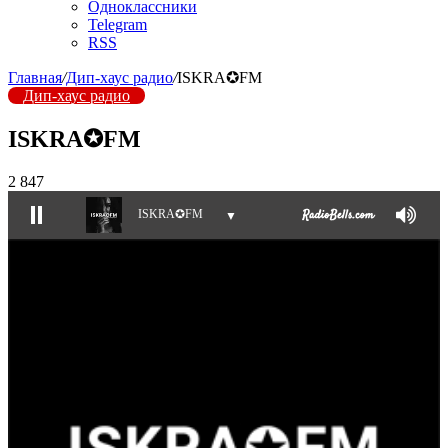
Одноклассники
Telegram
RSS
Главная
/
Дип-хаус радио
/
ISKRA✪FM
Дип-хаус радио
ISKRA✪FM
2 847
ISKRA✪FM
▼