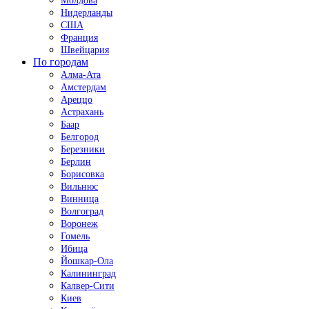
Молдова
Нидерланды
США
Франция
Швейцария
По городам
Алма-Ата
Амстердам
Ареццо
Астрахань
Баар
Белгород
Березники
Берлин
Борисовка
Вильнюс
Винница
Волгоград
Воронеж
Гомель
Ибица
Йошкар-Ола
Калининград
Калвер-Сити
Киев