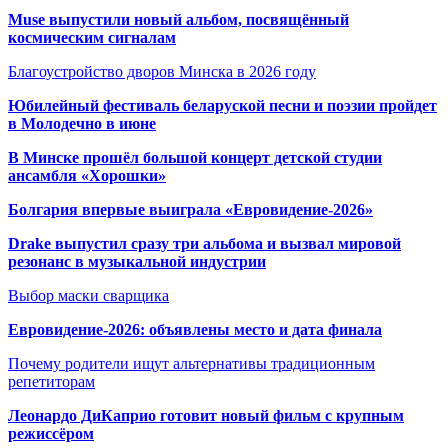
Muse выпустили новый альбом, посвящённый
космическим сигналам
Благоустройство дворов Минска в 2026 году
Юбилейный фестиваль беларуской песни и поэзии пройдет
в Молодечно в июне
В Минске прошёл большой концерт детской студии
ансамбля «Хорошки»
Болгария впервые выиграла «Евровидение-2026»
Drake выпустил сразу три альбома и вызвал мировой
резонанс в музыкальной индустрии
Выбор маски сварщика
Евровидение-2026: объявлены место и дата финала
Почему родители ищут альтернативы традиционным
репетиторам
Леонардо ДиКаприо готовит новый фильм с крупным
режиссёром