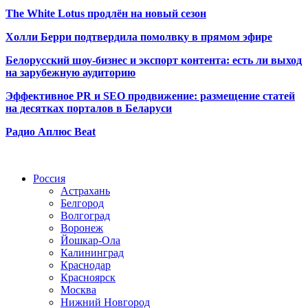
The White Lotus продлён на новый сезон
Холли Берри подтвердила помолвк
у в прямом эфире
Белорусский шоу-бизнес и экспорт контента: есть ли выход
на зарубежную аудиторию
Эффективное PR и SEO продвижение:
размещение статей
на десятках порталов в Беларуси
Радио Аплюс Beat
Радио по странам
Россия
Астрахань
Белгород
Волгоград
Воронеж
Йошкар-Ола
Калининград
Краснодар
Красноярск
Москва
Нижний Новгород