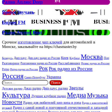
Рок
Джона
Радио
Радио Аплюс Deep
та
Аплюс
Брітні
Deep
Время
Время Звучать
Спірс
Звучать
Бизнес
Бизнес FM
FM
Радио
Радио Аплюс Beat
Аплюс
Beat
Срочное
изготовление чип ключей
для автомобилей в
Минске, заказывайте на https://chasmaster.by
Москва
Киев
Дип-хаус
Дип-хаус радио из России
Клубное
Поп
Беларусь
Разговорное
Расслабляющее
Разговорное радио из России
Релакс радио из России
Рок
Рок радио из России
Ретро
Ретро-радио из России
Россия
Украина
Санкт-Петербург
Найти:
Звезды
Дип-хаус радио
Джаз радио
Детское радио
Культура
Медиа
Музыка
Лучшее клубное радио
Новости
Радио для любителей хип-хопа и рэпа
Радио с классической
Радио с самой новой и популярной отечественной и западной
музыкой