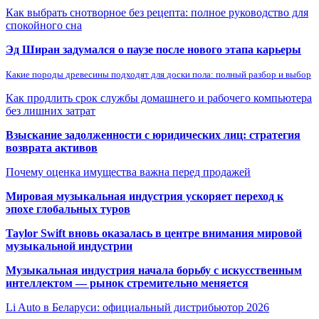
Как выбрать снотворное без рецепта: полное руководство для
спокойного сна
Эд Ширан задумался о паузе после нового этапа карьеры
Какие породы древесины подходят для доски пола: полный разбор и выбор
Как продлить срок службы домашнего и рабочего компьютера
без лишних затрат
Взыскание задолженности с юридических лиц: стратегия
возврата активов
Почему оценка имущества важна перед продажей
Мировая музыкальная индустрия ускоряет переход к
эпохе глобальных туров
Taylor Swift вновь оказалась в центре внимания мировой
музыкальной индустрии
Музыкальная индустрия начала борьбу с искусственным
интеллектом — рынок стремительно меняется
Li Auto в Беларуси: официальный дистрибьютор 2026