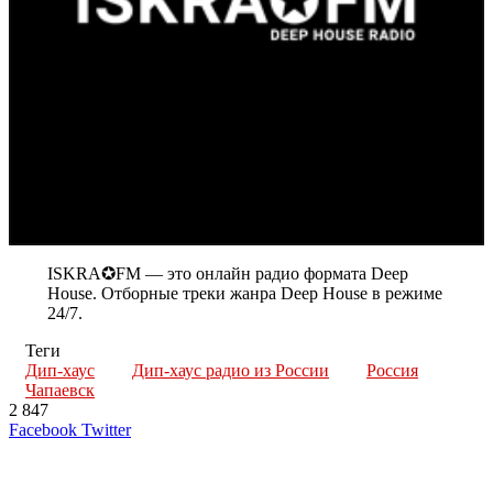
ISKRA✪FM — это онлайн радио формата Deep
House. Отборные треки жанра Deep House в режиме
24/7.
Теги
Дип-хаус
Дип-хаус радио из России
Россия
Чапаевск
2 847
LinkedIn
Tumblr
Reddit
Вконтакте
Одноклассники
Skype
Messenger
Messenger
WhatsApp
Telegram
Viber
Line
Поделиться
Печатать
Facebook
Twitter
через
электронную
Похожие радио
почту