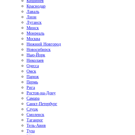
Кишинёв
Краснодар
Лаваль
Лион
Луганск
Минск
Монреаль
Москва
Нижний Новгород
Новосибирск
Нью-Йорк
Николаев
Одесса
Омск
Париж
Пермь
Рига
Ростов-на-Дону
Самара
Санкт-Петербург
Слуцк
Смоленск
Таганрог
Тель-Авив
Тула