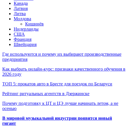
Канада
Латвия
Литва
Молдова
Кишинёв
Нидерланды
США
Франция
Швейцария
Где используются и почему их выбирают производственные
предприятия
Как выбрать онлайн-курс: признаки качественного обучения в
2026 году
ТОП 5: прокатов авто в Бресте для поездок по Беларуси
Рейтинг ритуальных агентств в Дзержинске
Почему подготовку к ЦТ и ЦЭ лучше начинать летом, а не
осенью
В мировой музыкальной индустрии появится новый
гигант