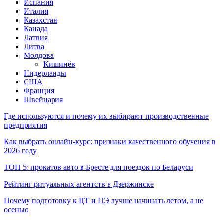
Испания
Италия
Казахстан
Канада
Латвия
Литва
Молдова
Кишинёв
Нидерланды
США
Франция
Швейцария
Где используются и почему их выбирают производственные
предприятия
Как выбрать онлайн-курс: признаки качественного обучения в
2026 году
ТОП 5: прокатов авто в Бресте для поездок по Беларуси
Рейтинг ритуальных агентств в Дзержинске
Почему подготовку к ЦТ и ЦЭ лучше начинать летом, а не
осенью