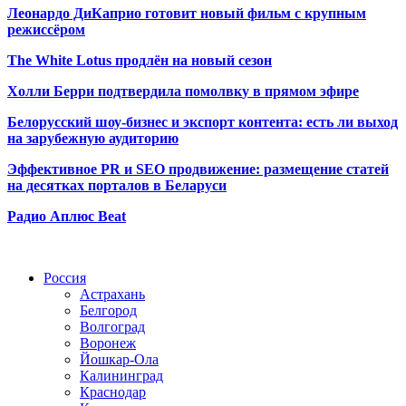
Леонардо ДиКаприо готовит новый фильм с крупным
режиссёром
The White Lotus продлён на новый сезон
Холли Берри подтвердила помолвк
у в прямом эфире
Белорусский шоу-бизнес и экспорт контента: есть ли выход
на зарубежную аудиторию
Эффективное PR и SEO продвижение:
размещение статей
на десятках порталов в Беларуси
Радио Аплюс Beat
Радио по странам
Россия
Астрахань
Белгород
Волгоград
Воронеж
Йошкар-Ола
Калининград
Краснодар