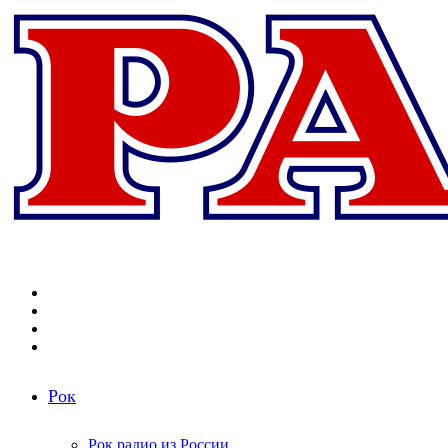
Меню
Поиск
радиостанций
Switch
skin
Войти
Рок
Рок радио из России