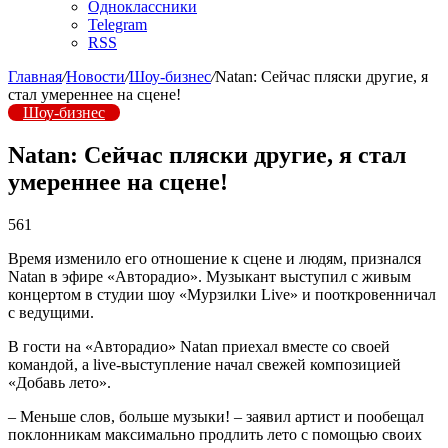
Одноклассники
Telegram
RSS
Главная
/
Новости
/
Шоу-бизнес
/
Natan: Сейчас пляски другие, я
стал умереннее на сцене!
Шоу-бизнес
Natan: Сейчас пляски другие, я стал
умереннее на сцене!
561
Время изменило его отношение к сцене и людям, признался
Natan в эфире «Авторадио». Музыкант выступил с живым
концертом в студии шоу «Мурзилки Live» и пооткровенничал
с ведущими.
В гости на «Авторадио» Natan приехал вместе со своей
командой, а live-выступление начал свежей композицией
«Добавь лето».
– Меньше слов, больше музыки! – заявил артист и пообещал
поклонникам максимально продлить лето с помощью своих