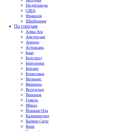
Молдова
Нидерланды
США
Франция
Швейцария
По городам
Алма-Ата
Амстердам
Ареццо
Астрахань
Баар
Белгород
Березники
Берлин
Борисовка
Вильнюс
Винница
Волгоград
Воронеж
Гомель
Ибица
Йошкар-Ола
Калининград
Калвер-Сити
Киев