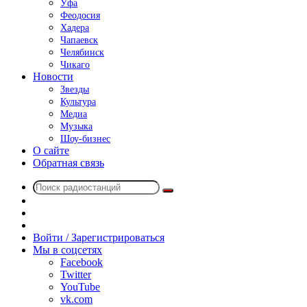
Уфа
Феодосия
Хадера
Чапаевск
Челябинск
Чикаго
Новости
Звезды
Культура
Медиа
Музыка
Шоу-бизнес
О сайте
Обратная связь
Поиск
Switch
радиостанций
skin
Sidebar
Случайное
радио
Войти / Зарегистрироваться
Мы в соцсетях
Facebook
Twitter
YouTube
vk.com