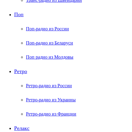
Транс-радио из Швейцарии
Поп
Поп-радио из России
Поп-радио из Беларуси
Поп радио из Молдовы
Ретро
Ретро-радио из России
Ретро-радио из Украины
Ретро-радио из Франции
Релакс