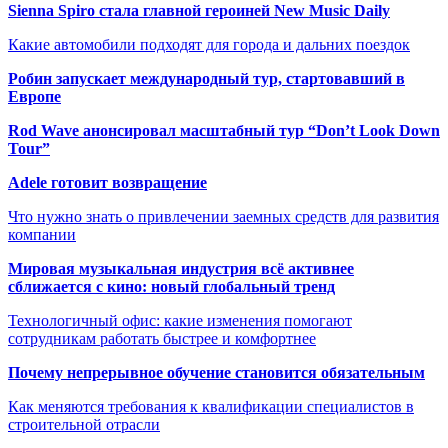
Sienna Spiro стала главной героиней New Music Daily
Какие автомобили подходят для города и дальних поездок
Робин запускает международный тур, стартовавший в
Европе
Rod Wave анонсировал масштабный тур “Don’t Look Down
Tour”
Adele готовит возвращение
Что нужно знать о привлечении заемных средств для развития
компании
Мировая музыкальная индустрия всё активнее
сближается с кино: новый глобальный тренд
Технологичный офис: какие изменения помогают
сотрудникам работать быстрее и комфортнее
Почему непрерывное обучение становится обязательным
Как меняются требования к квалификации специалистов в
строительной отрасли