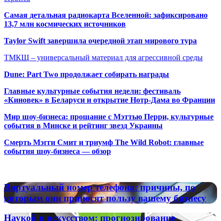
Самая детальная радиокарта Вселенной: зафиксировано
13,7 млн космических источников
Taylor Swift завершила очередной этап мирового тура
ТМКЩ – универсальный материал для агрессивной среды
Dune: Part Two продолжает собирать награды
Главные культурные события недели: фестиваль
«Киновек» в Беларуси и открытие Нотр-Дама во Франции
Мир шоу-бизнеса: прощание с Мэттью Перри, культурные
события в Минске и рейтинг звезд Украины
Смерть Мэгги Смит и триумф The Wild Robot: главные
события шоу-бизнеса — обзор
Популярные радиостанции
Виртуальный
Виртуальный номер телефона: причины, по
номер
которым они приносят пользу вашему бизнесу
телефона:
причины,
Наукой
Наукой и искусством: прогнозирование