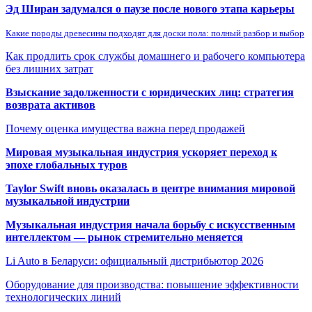
Эд Ширан задумался о паузе после нового этапа карьеры
Какие породы древесины подходят для доски пола: полный разбор и выбор
Как продлить срок службы домашнего и рабочего компьютера
без лишних затрат
Взыскание задолженности с юридических лиц: стратегия
возврата активов
Почему оценка имущества важна перед продажей
Мировая музыкальная индустрия ускоряет переход к
эпохе глобальных туров
Taylor Swift вновь оказалась в центре внимания мировой
музыкальной индустрии
Музыкальная индустрия начала борьбу с искусственным
интеллектом — рынок стремительно меняется
Li Auto в Беларуси: официальный дистрибьютор 2026
Оборудование для производства: повышение эффективности
технологических линий