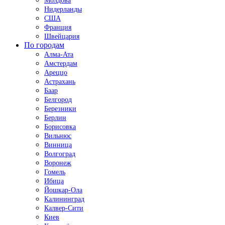
Молдова
Нидерланды
США
Франция
Швейцария
По городам
Алма-Ата
Амстердам
Ареццо
Астрахань
Баар
Белгород
Березники
Берлин
Борисовка
Вильнюс
Винница
Волгоград
Воронеж
Гомель
Ибица
Йошкар-Ола
Калининград
Калвер-Сити
Киев