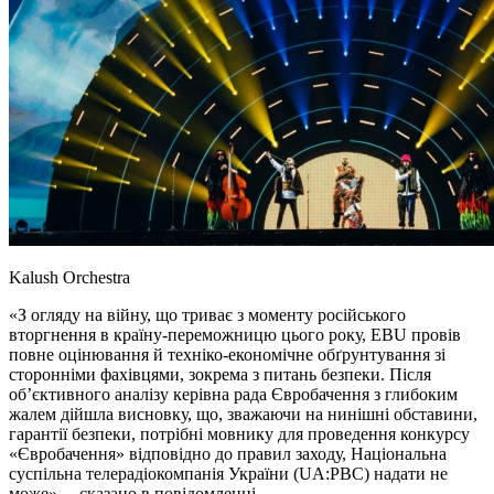
Kalush Orchestra
«З огляду на війну, що триває з моменту російського
вторгнення в країну-переможницю цього року, EBU провів
повне оцінювання й техніко-економічне обґрунтування зі
сторонніми фахівцями, зокрема з питань безпеки. Після
об’єктивного аналізу керівна рада Євробачення з глибоким
жалем дійшла висновку, що, зважаючи на нинішні обставини,
гарантії безпеки, потрібні мовнику для проведення конкурсу
«Євробачення» відповідно до правил заходу, Національна
суспільна телерадіокомпанія України (UA:PBC) надати не
може», – сказано в повідомленні.