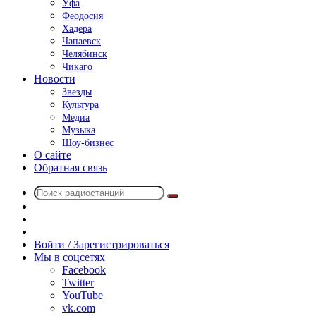
Уфа
Феодосия
Хадера
Чапаевск
Челябинск
Чикаго
Новости
Звезды
Культура
Медиа
Музыка
Шоу-бизнес
О сайте
Обратная связь
Поиск
Switch
радиостанций
skin
Sidebar
Случайное
радио
Войти / Зарегистрироваться
Мы в соцсетях
Facebook
Twitter
YouTube
vk.com