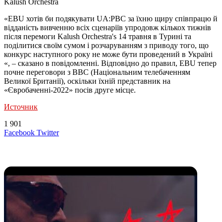
Kalush Orchestra
«EBU хотів би подякувати UA:PBC за їхню щиру співпрацю й
відданість вивченню всіх сценаріїв упродовж кількох тижнів
після перемоги Kalush Orchestra's 14 травня в Турині та
поділитися своїм сумом і розчаруванням з приводу того, що
конкурс наступного року не може бути проведений в Україні
«, – сказано в повідомленні. Відповідно до правил, EBU тепер
почне переговори з BBC (Національним телебаченням
Великої Британії), оскільки їхній представник на
«Євробаченні-2022» посів друге місце.
Источник
1 901
LinkedIn
Tumblr
Reddit
Вконтакте
Одноклассники
Skype
Messenger
Messenger
WhatsApp
Telegram
Viber
Line
Поделиться
Печатать
Facebook
Twitter
через
электронную
Похожие радио
почту