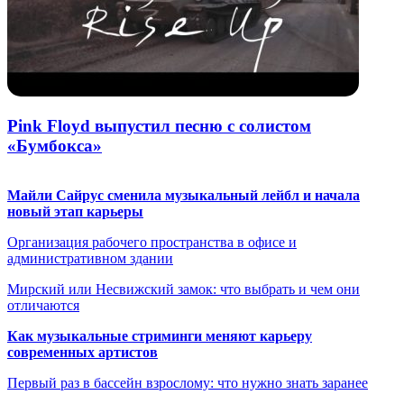
Pink Floyd выпустил песню с солистом
«Бумбокса»
Майли Сайрус сменила музыкальный лейбл и начала
новый этап карьеры
Организация рабочего пространства в офисе и
административном здании
Мирский или Несвижский замок: что выбрать и чем они
отличаются
Как музыкальные стриминги меняют карьеру
современных артистов
Первый раз в бассейн взрослому: что нужно знать заранее