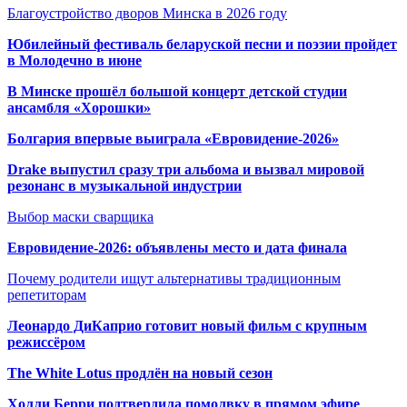
Благоустройство дворов Минска в 2026 году
Юбилейный фестиваль беларуской песни и поэзии пройдет
в Молодечно в июне
В Минске прошёл большой концерт детской студии
ансамбля «Хорошки»
Болгария впервые выиграла «Евровидение-2026»
Drake выпустил сразу три альбома и вызвал мировой
резонанс в музыкальной индустрии
Выбор маски сварщика
Евровидение-2026: объявлены место и дата финала
Почему родители ищут альтернативы традиционным
репетиторам
Леонардо ДиКаприо готовит новый фильм с крупным
режиссёром
The White Lotus продлён на новый сезон
Холли Берри подтвердила помолвк
у в прямом эфире