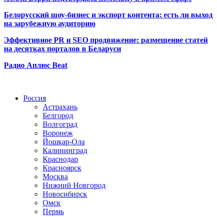
Белорусский шоу-бизнес и экспорт контента: есть ли выход
на зарубежную аудиторию
Эффективное PR и SEO продвижение:
размещение статей
на десятках порталов в Беларуси
Радио Аплюс Beat
Радио по странам
Россия
Астрахань
Белгород
Волгоград
Воронеж
Йошкар-Ола
Калининград
Краснодар
Красноярск
Москва
Нижний Новгород
Новосибирск
Омск
Пермь