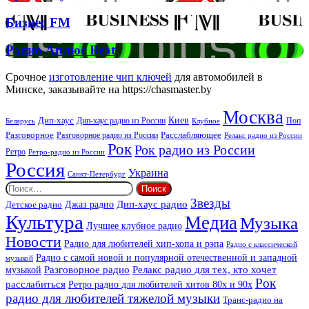
Спірс
Звучать
Бизнес
Бизнес FM
FM
Радио
Радио Аплюс Beat
Аплюс
Beat
Срочное
изготовление чип ключей
для автомобилей в
Минске, заказывайте на https://chasmaster.by
Москва
Киев
Дип-хаус
Дип-хаус радио из России
Клубное
Поп
Беларусь
Разговорное
Расслабляющее
Разговорное радио из России
Релакс радио из России
Рок
Рок радио из России
Ретро
Ретро-радио из России
Россия
Украина
Санкт-Петербург
Найти:
Звезды
Дип-хаус радио
Джаз радио
Детское радио
Культура
Медиа
Музыка
Лучшее клубное радио
Новости
Радио для любителей хип-хопа и рэпа
Радио с классической
Радио с самой новой и популярной отечественной и западной
музыкой
музыкой
Разговорное радио
Релакс радио для тех, кто хочет
Рок
расслабиться
Ретро радио для любителей хитов 80х и 90х
радио для любителей тяжелой музыки
Транс-радио на