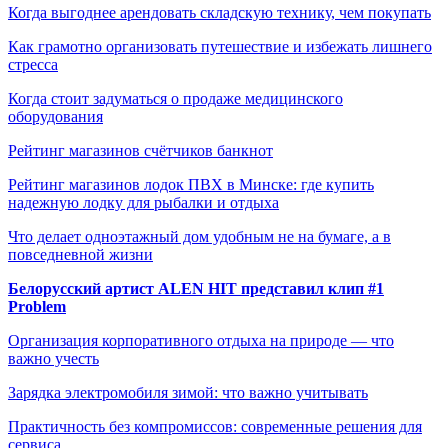
Когда выгоднее арендовать складскую технику, чем покупать
Как грамотно организовать путешествие и избежать лишнего
стресса
Когда стоит задуматься о продаже медицинского
оборудования
Рейтинг магазинов счётчиков банкнот
Рейтинг магазинов лодок ПВХ в Минске: где купить
надежную лодку для рыбалки и отдыха
Что делает одноэтажный дом удобным не на бумаге, а в
повседневной жизни
Белорусский артист ALEN HIT представил клип #1
Problem
Организация корпоративного отдыха на природе — что
важно учесть
Зарядка электромобиля зимой: что важно учитывать
Практичность без компромиссов: современные решения для
сервиса