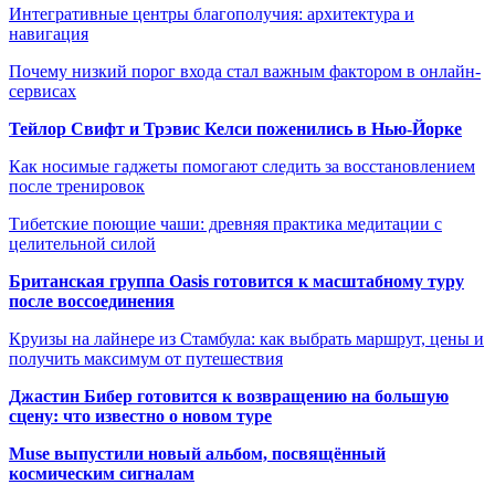
Интегративные центры благополучия: архитектура и
навигация
Почему низкий порог входа стал важным фактором в онлайн-
сервисах
Тейлор Свифт и Трэвис Келси поженились в Нью-Йорке
Как носимые гаджеты помогают следить за восстановлением
после тренировок
Тибетские поющие чаши: древняя практика медитации с
целительной силой
Британская группа Oasis готовится к масштабному туру
после воссоединения
Круизы на лайнере из Стамбула: как выбрать маршрут, цены и
получить максимум от путешествия
Джастин Бибер готовится к возвращению на большую
сцену: что известно о новом туре
Muse выпустили новый альбом, посвящённый
космическим сигналам