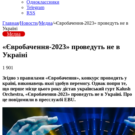
Одноклассники
Telegram
RSS
Главная
/
Новости
/
Медиа
/
«Євробачення-2023» проведуть не в
Україні
Медиа
«Євробачення-2023» проведуть не в
Україні
1 901
Згідно з правилами «Євробачення», конкурс проводять у
країні, виконавець якої здобув перемогу. Однак попри те,
що перше місце цього року дістав український гурт Kalush
Orchestra, «Євробачення-2023» проведуть не в Україні. Про
це повідомили в пресслужбі EBU.