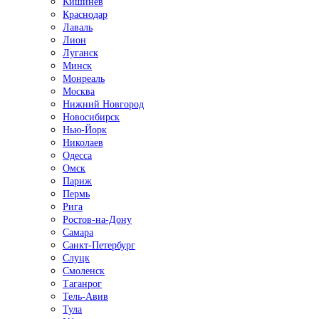
Кишинёв
Краснодар
Лаваль
Лион
Луганск
Минск
Монреаль
Москва
Нижний Новгород
Новосибирск
Нью-Йорк
Николаев
Одесса
Омск
Париж
Пермь
Рига
Ростов-на-Дону
Самара
Санкт-Петербург
Слуцк
Смоленск
Таганрог
Тель-Авив
Тула