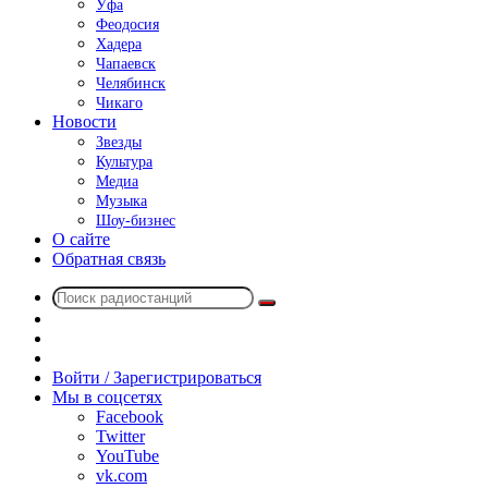
Уфа
Феодосия
Хадера
Чапаевск
Челябинск
Чикаго
Новости
Звезды
Культура
Медиа
Музыка
Шоу-бизнес
О сайте
Обратная связь
Поиск
Switch
радиостанций
skin
Sidebar
Случайное
радио
Войти / Зарегистрироваться
Мы в соцсетях
Facebook
Twitter
YouTube
vk.com