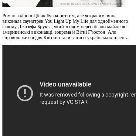
Роман з кіно в Цісик був коротким, але яскравим: вона
виконала саундтрек You Light Up My Life для однойменного
фільму Джозефа Брукса, який згодом переспівали майже всі
американські виконавці, зокрема й Вітні Г’юстон. Але
справою життя для Квітки стали записи українських пісень: