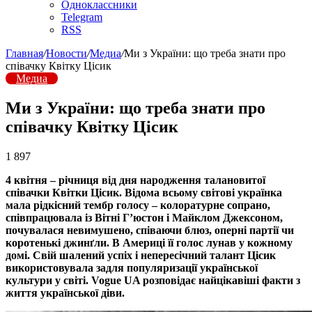
Одноклассники
Telegram
RSS
Главная
/
Новости
/
Медиа
/
Ми з України: що треба знати про
співачку Квітку Цісик
Медиа
Ми з України: що треба знати про
співачку Квітку Цісик
1 897
4 квітня – річниця від дня народження талановитої
співачки Квітки Цісик. Відома всьому світові українка
мала рідкісний тембр голосу – колоратурне сопрано,
співпрацювала із Вітні Г’
юстон і Майклом Джексоном,
почувалася невимушено, співаючи блюз, оперні партії чи
коротенькі джинґли. В Америці її голос лунав у кожному
домі. Свій шалений успіх і непересічний талант Цісик
використовувала задля популяризації української
культури у світі. Vogue UA розповідає найцікавіші факти з
життя української діви.