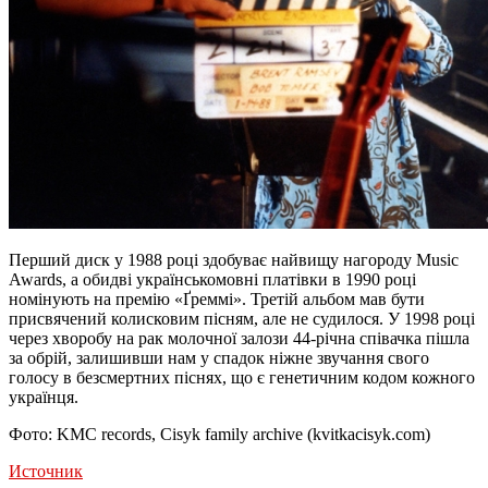
Перший диск у 1988 році здобуває найвищу нагороду Music
Awards, а обидві українськомовні платівки в 1990 році
номінують на премію «Ґреммі». Третій альбом мав бути
присвячений колисковим пісням, але не судилося. У 1998 році
через хворобу на рак молочної залози 44-річна співачка пішла
за обрій, залишивши нам у спадок ніжне звучання свого
голосу в безсмертних піснях, що є генетичним кодом кожного
українця.
Фото: KMC records, Cisyk family archive (kvitkacisyk.com)
Источник