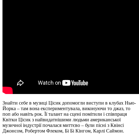
Знайти себе в музиці Цісик допомогли виступи в клубах Нью-
Йорка – там вона експериментувала, виконуючи то джаз, то
поп або навіть рок. Її талант на сцені помітили і співпраця
Квітки Цісик з найвидатнішими людьми американської
музичної індустрії почалася миттєво – були пісні з Квінсі
Джонсом, Робертом Флеком, Бі Бі Кінгом, Карлі Саймон.