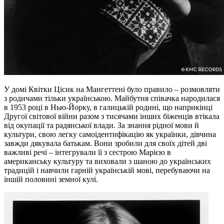
У домі Квітки Цісик на Мангеттені було правило – розмовляти
з родичами тільки українською. Майбутня співачка народилася
в 1953 році в Нью-Йорку, в галицькій родині, що наприкінці
Другої світової війни разом з тисячами інших біженців втікала
від окупації та радянської влади. За знання рідної мови й
культури, свою легку самоідентифікацію як українки, дівчина
завжди дякувала батькам. Вони зробили для своїх дітей дві
важливі речі – інтегрували її з сестрою Марією в
американську культуру та виховали з шаною до українських
традицій і навчили гарній українській мові, перебуваючи на
іншій половині земної кулі.