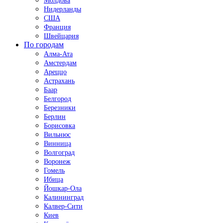
Молдова
Нидерланды
США
Франция
Швейцария
По городам
Алма-Ата
Амстердам
Ареццо
Астрахань
Баар
Белгород
Березники
Берлин
Борисовка
Вильнюс
Винница
Волгоград
Воронеж
Гомель
Ибица
Йошкар-Ола
Калининград
Калвер-Сити
Киев