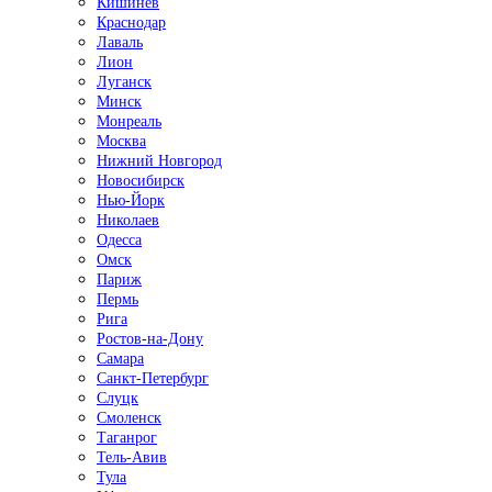
Кишинёв
Краснодар
Лаваль
Лион
Луганск
Минск
Монреаль
Москва
Нижний Новгород
Новосибирск
Нью-Йорк
Николаев
Одесса
Омск
Париж
Пермь
Рига
Ростов-на-Дону
Самара
Санкт-Петербург
Слуцк
Смоленск
Таганрог
Тель-Авив
Тула