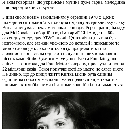
Я всім говорила, що українська музика дуже гарна, мелодійна
і що народ такий співучий
З цим своїм новим захопленням у середині 1970-х Цісик
підкорила світ джинґлів і здобула омріяну американську славу.
Вона записувала рекламну рок-пісню для Pepsi вранці, баладу
для McDonalds в обідній час, гімн армії США вдень і 60-
секундну оперу для AT&T вночі. Ця тендітна дівчина була
невтомною, але завжди уважною до деталей і приємною та
милою до людей. Завдяки таланту, працездатності та
людяності вона стала однією з найуспішніших виконавиць
пісень кампейнів. Джингл Have you driven a Ford lately, що
співачка записала для Ford Motor Company, прослухали понад
22 мільярди разів. Такої популярності до цього не сягав ніхто!
Не дивно, що до кінця життя Квітка Цісик була єдиним
офіційним голосом компанії і мала право співпрацювати з
іншими автомобільними гігантами коли їй тільки заманеться.