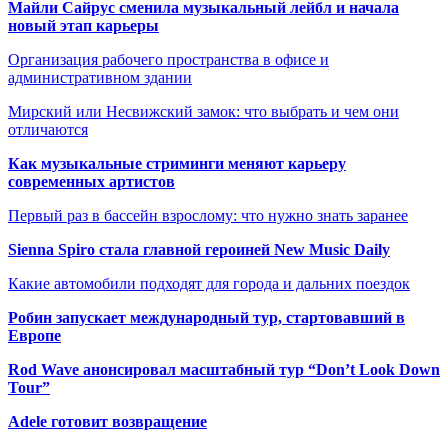
Майли Сайрус сменила музыкальный лейбл и начала
новый этап карьеры
Организация рабочего пространства в офисе и
административном здании
Мирский или Несвижский замок: что выбрать и чем они
отличаются
Как музыкальные стриминги меняют карьеру
современных артистов
Первый раз в бассейн взрослому: что нужно знать заранее
Sienna Spiro стала главной героиней New Music Daily
Какие автомобили подходят для города и дальних поездок
Робин запускает международный тур, стартовавший в
Европе
Rod Wave анонсировал масштабный тур “Don’t Look Down
Tour”
Adele готовит возвращение