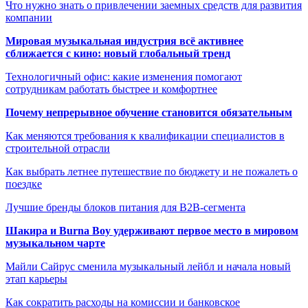
Что нужно знать о привлечении заемных средств для развития
компании
Мировая музыкальная индустрия всё активнее
сближается с кино: новый глобальный тренд
Технологичный офис: какие изменения помогают
сотрудникам работать быстрее и комфортнее
Почему непрерывное обучение становится обязательным
Как меняются требования к квалификации специалистов в
строительной отрасли
Как выбрать летнее путешествие по бюджету и не пожалеть о
поездке
Лучшие бренды блоков питания для B2B-сегмента
Шакира и Burna Boy удерживают первое место в мировом
музыкальном чарте
Майли Сайрус сменила музыкальный лейбл и начала новый
этап карьеры
Как сократить расходы на комиссии и банковское