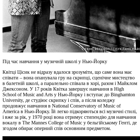
Під час навчання у музичній школі у Нью-Йорку
Квітці Цісик не відразу вдалося зрозуміти, що саме вона має
співати – вона опанувала гру на скрипці, сценічне мистецтво
в балетній школі, а паралельно співала в хорі, разом і Майклом
Джексоном. У 17 років Квітка завершує навчання в High
School of Music and Arts у Нью-Йорку і вступає до Binghamton
University, де студіює скрипку і спів, а після коледжу
продовжує навчання в National Conservatory of Music of
America в Нью-Йорку. Їй легко підкоряються всі музичні стилі,
і вже за рік, у 1970 році вона отримує стипендію для навчання
вокалу в The Mannes College of Music у бельгійському Генті, де
згодом обирає оперний спів основним предметом.