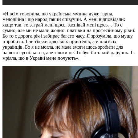
«Я всім говорила, що українська музика дуже гарна,
мелодійна і що народ такий співучий. А мені відповідали:
якщо так, то заграй мені щось, заспівай мені щось… То є
сумно, але ми не мали жодної платівки на професійному рівні.
Бо то є дорога річ і забирає багато часу. Я зрозуміла, що мушу
її зробити. І не тільки для своїх приятелів, а й для всіх
українців. Бо я не могла, не мала змоги щось зробити для
нашого суспільства, але тільки це. То був би такий дарунок. І я
мріяла, що в Україні мене почують».