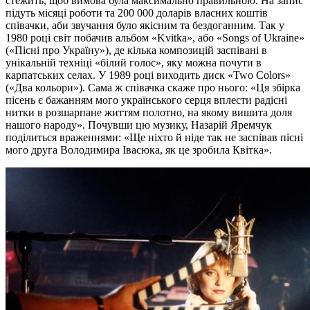
стежить, щоб вимова була максимально правильною. На запис
підуть місяці роботи та 200 000 доларів власних коштів
співачки, аби звучання було якісним та бездоганним. Так у
1980 році світ побачив альбом «Kvitka», або «Songs of Ukraine»
(«Пісні про Україну»), де кілька композицій заспівані в
унікальній техніці «білий голос», яку можна почути в
карпатських селах. У 1989 році виходить диск «Two Colors»
(«Два кольори»). Сама ж співачка скаже про нього: «Ця збірка
пісень є бажанням мого українського серця вплести радісні
нитки в розшарпане життям полотно, на якому вишита доля
нашого народу». Почувши цю музику, Назарій Яремчук
поділиться враженнями: «Ще ніхто й ніде так не заспівав пісні
мого друга Володимира Івасюка, як це зробила Квітка».