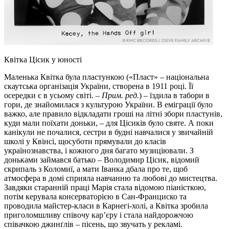
Квітка Цісик у юності
Маленька Квітка була пластункою («Пласт» – національна
скаутська організація України, створена в 1911 році. Її
осередки є в усьому світі. –
Прим. ред.
) – їздила в табори в
гори, де знайомилася з культурою України. В еміграції було
важко, але правило відкладати гроші на літні збори пластунів,
куди мали поїхати доньки, – для Цісиків було святе. А поки
канікули не почалися, сестри в будні навчалися у звичайній
школі у Квінсі, щосуботи прямували до класів
українознавства, і кожного дня багато музиціювали. З
доньками займався батько – Володимир Цісик, відомий
скрипаль з Коломиї, а мати Іванка дбала про те, щоб
атмосфера в домі сприяла навчанню та любові до мистецтва.
Завдяки старанній праці Марія стала відомою піаністкою,
потім керувала консерваторією в Сан-Франциско та
проводила майстер-класи в Карнегі-холі, а Квітка зробила
приголомшливу співочу кар’єру і стала найдорожчою
співачкою джинґлів – пісень, що звучать у рекламі.