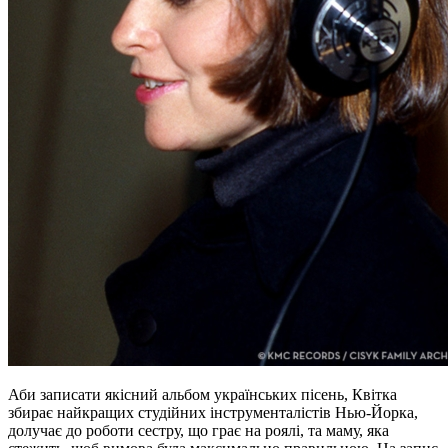
Аби записати якісний альбом українських пісень, Квітка
збирає найкращих студійних інструменталістів Нью-Йорка,
долучає до роботи сестру, що грає на роялі, та маму, яка