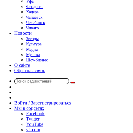
Уфа
Феодосия
Хадера
Чапаевск
Челябинск
Чикаго
Новости
Звезды
Культура
Медиа
Музыка
Шоу-бизнес
О сайте
Обратная связь
Поиск
Switch
радиостанций
skin
Sidebar
Случайное
радио
Войти / Зарегистрироваться
Мы в соцсетях
Facebook
Twitter
YouTube
vk.com