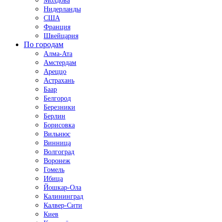
Молдова
Нидерланды
США
Франция
Швейцария
По городам
Алма-Ата
Амстердам
Ареццо
Астрахань
Баар
Белгород
Березники
Берлин
Борисовка
Вильнюс
Винница
Волгоград
Воронеж
Гомель
Ибица
Йошкар-Ола
Калининград
Калвер-Сити
Киев