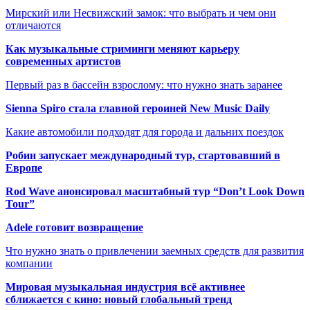
Мирский или Несвижский замок: что выбрать и чем они
отличаются
Как музыкальные стриминги меняют карьеру
современных артистов
Первый раз в бассейн взрослому: что нужно знать заранее
Sienna Spiro стала главной героиней New Music Daily
Какие автомобили подходят для города и дальних поездок
Робин запускает международный тур, стартовавший в
Европе
Rod Wave анонсировал масштабный тур “Don’t Look Down
Tour”
Adele готовит возвращение
Что нужно знать о привлечении заемных средств для развития
компании
Мировая музыкальная индустрия всё активнее
сближается с кино: новый глобальный тренд