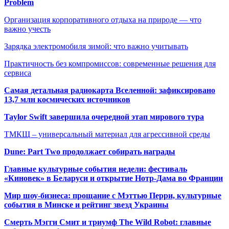
Problem
Организация корпоративного отдыха на природе — что
важно учесть
Зарядка электромобиля зимой: что важно учитывать
Практичность без компромиссов: современные решения для
сервиса
Самая детальная радиокарта Вселенной: зафиксировано
13,7 млн космических источников
Taylor Swift завершила очередной этап мирового тура
ТМКЩ – универсальный материал для агрессивной среды
Dune: Part Two продолжает собирать награды
Главные культурные события недели: фестиваль
«Киновек» в Беларуси и открытие Нотр-Дама во Франции
Мир шоу-бизнеса: прощание с Мэттью Перри, культурные
события в Минске и рейтинг звезд Украины
Смерть Мэгги Смит и триумф The Wild Robot: главные