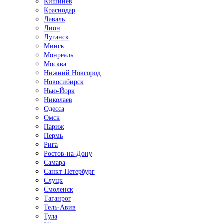
Кишинёв
Краснодар
Лаваль
Лион
Луганск
Минск
Монреаль
Москва
Нижний Новгород
Новосибирск
Нью-Йорк
Николаев
Одесса
Омск
Париж
Пермь
Рига
Ростов-на-Дону
Самара
Санкт-Петербург
Слуцк
Смоленск
Таганрог
Тель-Авив
Тула