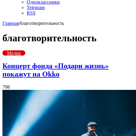
Одноклассники
Telegram
RSS
Главная
/
благотворительность
благотворительность
Медиа
Концерт фонда «Подари жизнь»
покажут на Okko
798