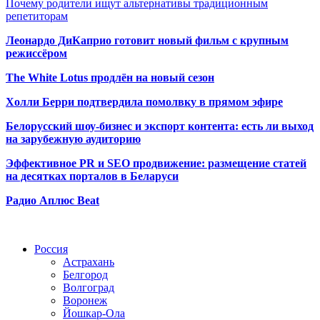
Почему родители ищут альтернативы традиционным
репетиторам
Леонардо ДиКаприо готовит новый фильм с крупным
режиссёром
The White Lotus продлён на новый сезон
Холли Берри подтвердила помолвк
у в прямом эфире
Белорусский шоу-бизнес и экспорт контента: есть ли выход
на зарубежную аудиторию
Эффективное PR и SEO продвижение:
размещение статей
на десятках порталов в Беларуси
Радио Аплюс Beat
Радио по странам
Россия
Астрахань
Белгород
Волгоград
Воронеж
Йошкар-Ола