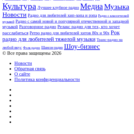
Культура
Медиа
Музыка
Лучшее клубное радио
Новости
Радио для любителей хип-хопа и рэпа
Радио с классической
Радио с самой новой и популярной отечественной и западной
музыкой
музыкой
Разговорное радио
Релакс радио для тех, кто хочет
Рок
расслабиться
Ретро радио для любителей хитов 80х и 90х
радио для любителей тяжелой музыки
Транс-радио на
Шоу-бизнес
любой вкус
Шансон радио
Фолк радио
© Все права защищены 2026
Новости
Обратная связь
О сайте
Политика конфиденциальности
Facebook
Twitter
YouTube
vk.com
Одноклассники
Telegram
RSS
Кнопка