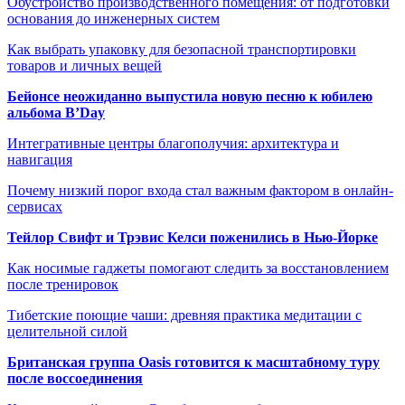
Обустройство производственного помещения: от подготовки
основания до инженерных систем
Как выбрать упаковку для безопасной транспортировки
товаров и личных вещей
Бейонсе неожиданно выпустила новую песню к юбилею
альбома B’Day
Интегративные центры благополучия: архитектура и
навигация
Почему низкий порог входа стал важным фактором в онлайн-
сервисах
Тейлор Свифт и Трэвис Келси поженились в Нью-Йорке
Как носимые гаджеты помогают следить за восстановлением
после тренировок
Тибетские поющие чаши: древняя практика медитации с
целительной силой
Британская группа Oasis готовится к масштабному туру
после воссоединения