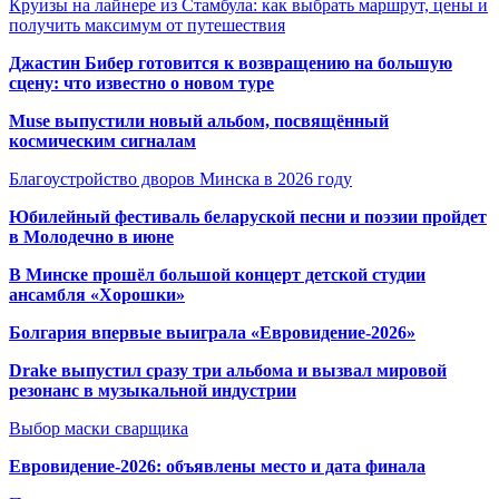
Круизы на лайнере из Стамбула: как выбрать маршрут, цены и
получить максимум от путешествия
Джастин Бибер готовится к возвращению на большую
сцену: что известно о новом туре
Muse выпустили новый альбом, посвящённый
космическим сигналам
Благоустройство дворов Минска в 2026 году
Юбилейный фестиваль беларуской песни и поэзии пройдет
в Молодечно в июне
В Минске прошёл большой концерт детской студии
ансамбля «Хорошки»
Болгария впервые выиграла «Евровидение-2026»
Drake выпустил сразу три альбома и вызвал мировой
резонанс в музыкальной индустрии
Выбор маски сварщика
Евровидение-2026: объявлены место и дата финала