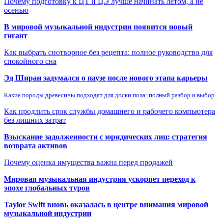
Почему подготовку к ЦТ и ЦЭ лучше начинать летом, а не
осенью
В мировой музыкальной индустрии появится новый
гигант
Как выбрать снотворное без рецепта: полное руководство для
спокойного сна
Эд Ширан задумался о паузе после нового этапа карьеры
Какие породы древесины подходят для доски пола: полный разбор и выбор
Как продлить срок службы домашнего и рабочего компьютера
без лишних затрат
Взыскание задолженности с юридических лиц: стратегия
возврата активов
Почему оценка имущества важна перед продажей
Мировая музыкальная индустрия ускоряет переход к
эпохе глобальных туров
Taylor Swift вновь оказалась в центре внимания мировой
музыкальной индустрии